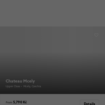
Chateau Mcely
Upper Class
•
Mcely
, Czechia
5,790 Kč
From
Details