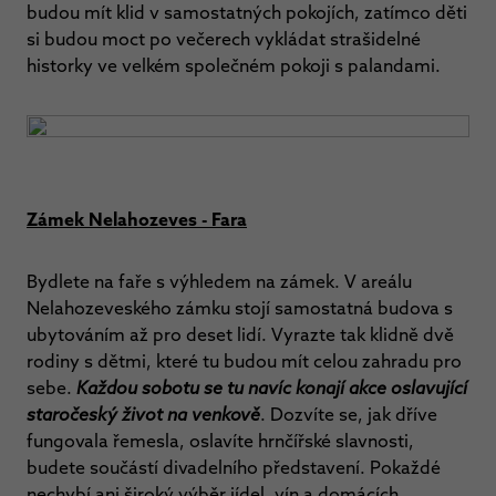
budou mít klid v samostatných pokojích, zatímco děti
si budou moct po večerech vykládat strašidelné
historky ve velkém společném pokoji s palandami.
Zámek Nelahozeves - Fara
Bydlete na faře s výhledem na zámek. V areálu
Nelahozeveského zámku stojí samostatná budova s
ubytováním až pro deset lidí. Vyrazte tak klidně dvě
rodiny s dětmi, které tu budou mít celou zahradu pro
sebe.
Každou sobotu se tu navíc konají akce oslavující
staročeský život na venkově
. Dozvíte se, jak dříve
fungovala řemesla, oslavíte hrnčířské slavnosti,
budete součástí divadelního představení. Pokaždé
nechybí ani široký výběr jídel, vín a domácích