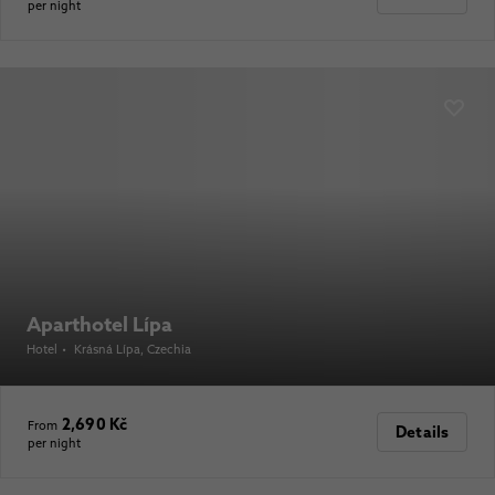
per night
Aparthotel Lípa
Hotel
•
Krásná Lípa
, Czechia
2,690 Kč
From
Details
per night