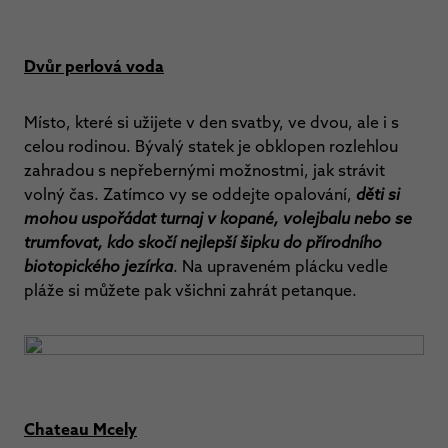
Dvůr perlová voda
Místo, které si užijete v den svatby, ve dvou, ale i s
celou rodinou. Bývalý statek je obklopen rozlehlou
zahradou s nepřebernými možnostmi, jak strávit
volný čas. Zatímco vy se oddejte opalování,
děti si
mohou uspořádat turnaj v kopané, volejbalu nebo se
trumfovat, kdo skočí nejlepší šipku do přírodního
biotopického jezírka
. Na upraveném plácku vedle
pláže si můžete pak všichni zahrát petanque.
Chateau Mcely