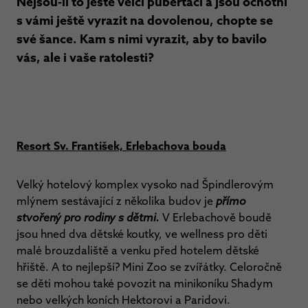
Nejsou-li to ještě velcí puberťáci a jsou ochotni
s vámi ještě vyrazit na dovolenou, chopte se
své šance. Kam s nimi vyrazit, aby to bavilo
vás, ale i vaše ratolesti?
Resort Sv. František, Erlebachova bouda
Velký hotelový komplex vysoko nad Špindlerovým
mlýnem sestávající z několika budov je
přímo
stvořený pro rodiny s dětmi.
V Erlebachově boudě
jsou hned dva dětské koutky, ve
wellness pro děti
malé brouzdaliště a venku před hotelem dětské
hřiště. A to nejlepší? Mini Zoo se zvířátky. Celoročně
se děti mohou také povozit na minikoníku Shadym
nebo velkých koních Hektorovi a Paridovi.