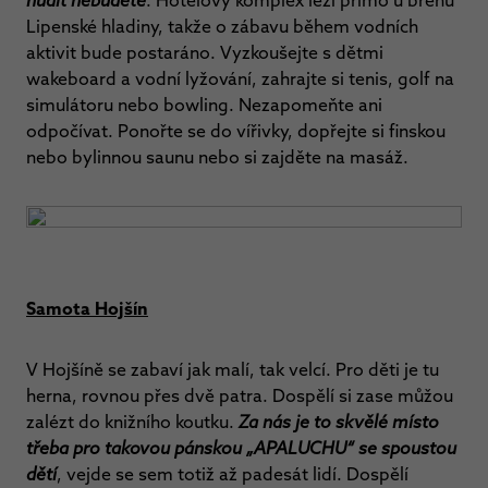
nudit nebudete
. Hotelový komplex leží přímo u břehu
Lipenské hladiny, takže o zábavu během vodních
aktivit bude postaráno. Vyzkoušejte s dětmi
wakeboard a vodní lyžování, zahrajte si tenis, golf na
simulátoru nebo bowling. Nezapomeňte ani
odpočívat. Ponořte se do vířivky, dopřejte si finskou
nebo bylinnou saunu nebo si zajděte na masáž.
Samota Hojšín
V Hojšíně se zabaví jak malí, tak velcí. Pro děti je tu
herna, rovnou přes dvě patra. Dospělí si zase můžou
zalézt do knižního koutku.
Za nás je to skvělé místo
třeba pro takovou pánskou „APALUCHU“ se spoustou
dětí
, vejde se sem totiž až padesát lidí. Dospělí