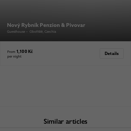
Nový Rybník Penzion & Pivovar
Guesthouse
•
Obořiště
, Czechia
1,100 Kč
From
Details
per night
Similar articles