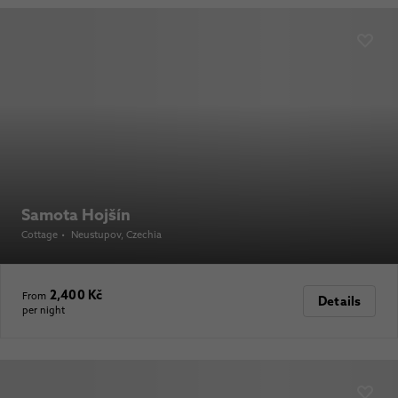
Samota Hojšín
Cottage
•
Neustupov
, Czechia
2,400 Kč
From
Details
per night