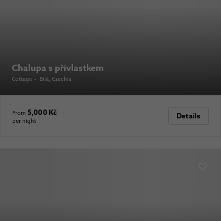
Chalupa s přívlastkem
Cottage
•
Bílá
, Czechia
5,000 Kč
From
Details
per night