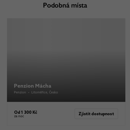
Podobná místa
Penzion Mácha
Penzion
•
Litoměřice
, Česko
Od 1 300 Kč
Zjistit dostupnost
za noc