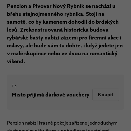
Penzion a Pivovar Nový Rybník se nachází u
břehu stejnojmenného rybníka. Stojí na
samotě, co by kamenem dohodil do brdských
lesů. Zrekonstruovaná historická budova
rybářské bašty nabízí zázemí pro firemní akce i
oslavy, ale bude vám tu dobře, i když jedete jen
v malé skupince nebo ve dvou na romantický
víkend.
Tip
Místo přijímá dárkové vouchery
Koupit
Penzion nabízí krásné pokoje zařízené jednoduchým
designovým nábytkem a pohodlnými postelemi.