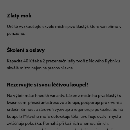
Zlatý mok
Určitě vyzkoušejte skvělé místní pivo Baštýř, které vaří přímo v
penzionu.
Školení a oslavy
Kapacita 40 lůžek a 2 prezentační sály tvoří z Nového Rybníku
skvělé místo nejen na pracovní akce.
Rezervujte si svou léčivou koupel!
Na výběr máte hned tři varianty. Lázeň z místního piva Baštýř s
kvasnicemi přináší antistresovou terapii, podporuje prokrvení a
srdeční činnost a zároveň vyživuje a regeneruje pokožku. Solná
koupel z Mrtvého moře detoxikuje tělo, uvolňuje svaly i mysl a
zvláčňuje pokožku. Pomáhá při kožních onemocněních,