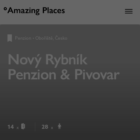
Penzion
•
Obořiště, Česko
Nový Rybník
Penzion & Pivovar
14
28
x
x