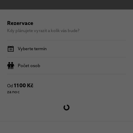
Rezervace
Kdy plánujete vyrazit a kolik vás bude?
Vyberte termín
Počet osob
1100 Kč
Od
za noc