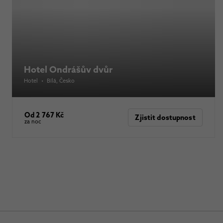
Hotel Ondrášův dvůr
Hotel
•
Bílá
, Česko
Od 2 767 Kč
Zjistit dostupnost
za noc