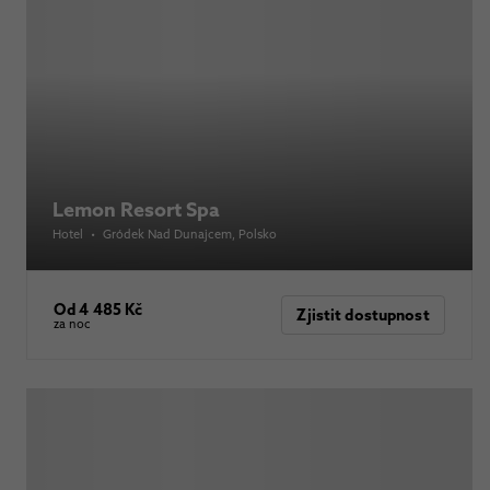
Lemon Resort Spa
Hotel
•
Gródek Nad Dunajcem
, Polsko
Od 4 485 Kč
Zjistit dostupnost
za noc