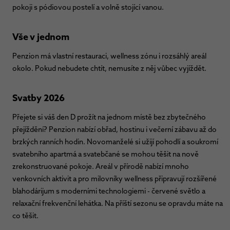
pokoji s pódiovou postelí a volně stojící vanou.
Vše v jednom
Penzion má vlastní restauraci, wellness zónu i rozsáhlý areál
okolo. Pokud nebudete chtít, nemusíte z něj vůbec vyjíždět.
Svatby 2026
Přejete si váš den D prožít na jednom místě bez zbytečného
přejíždění? Penzion nabízí obřad, hostinu i večerní zábavu až do
brzkých ranních hodin. Novomanželé si užijí pohodlí a soukromí
svatebního apartmá a svatebčané se mohou těšit na nově
zrekonstruované pokoje. Areál v přírodě nabízí mnoho
venkovních aktivit a pro milovníky wellness připravují rozšířené
blahodárijum s moderními technologiemi - červené světlo a
relaxační frekvenční lehátka. Na příští sezonu se opravdu máte na
co těšit.