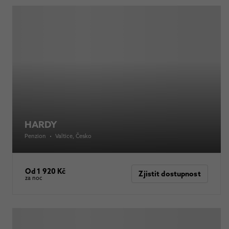
HARDY
Penzion
•
Valtice
, Česko
Od 1 920 Kč
Zjistit dostupnost
za noc