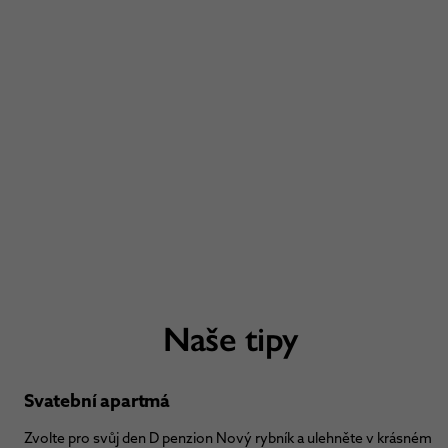
Naše tipy
Svatební apartmá
Zvolte pro svůj den D penzion Nový rybník a ulehněte v krásném