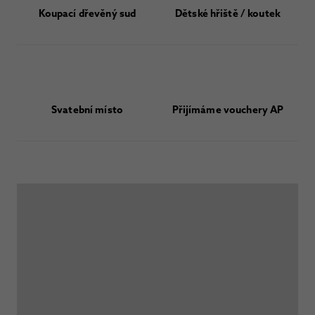
Koupací dřevěný sud
Dětské hřiště / koutek
Svatební místo
Přijímáme vouchery AP