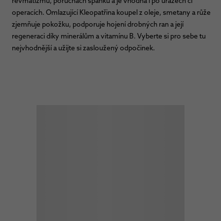
revmatizmu, poruchách spánku a je vhodná i po úrazech či
operacích. Omlazující Kleopatřina koupel z oleje, smetany a růže
zjemňuje pokožku, podporuje hojení drobných ran a její
regeneraci díky minerálům a vitamínu B. Vyberte si pro sebe tu
nejvhodnější a užijte si zasloužený odpočinek.