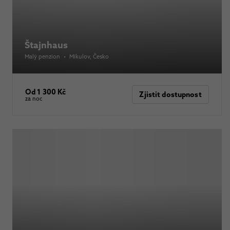
Štajnhaus
Malý penzion
•
Mikulov
, Česko
Od 1 300 Kč
Zjistit dostupnost
za noc