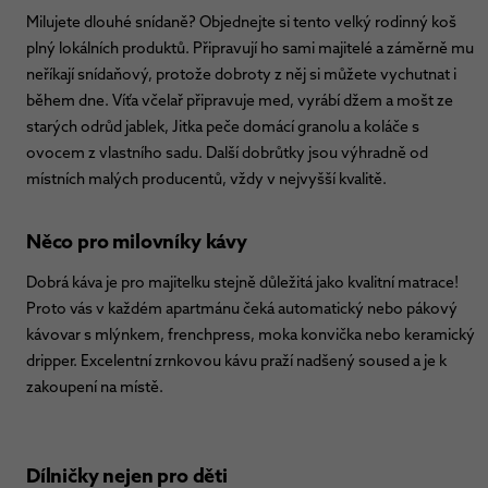
Milujete dlouhé snídaně? Objednejte si tento velký rodinný koš
plný lokálních produktů. Připravují ho sami majitelé a záměrně mu
neříkají snídaňový, protože dobroty z něj si můžete vychutnat i
během dne. Víťa včelař připravuje med, vyrábí džem a mošt ze
starých odrůd jablek, Jitka peče domácí granolu a koláče s
ovocem z vlastního sadu. Další dobrůtky jsou výhradně od
místních malých producentů, vždy v nejvyšší kvalitě.
Něco pro milovníky kávy
Dobrá káva je pro majitelku stejně důležitá jako kvalitní matrace!
Proto vás v každém apartmánu čeká automatický nebo pákový
kávovar s mlýnkem, frenchpress, moka konvička nebo keramický
dripper. Excelentní zrnkovou kávu praží nadšený soused a je k
zakoupení na místě.
Dílničky nejen pro děti