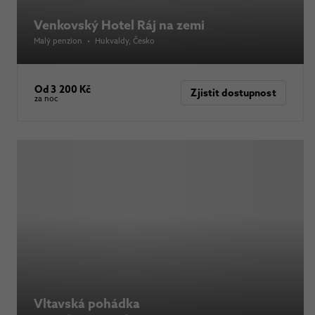
Venkovský Hotel Ráj na zemi
Malý penzion
•
Hukvaldy
, Česko
Od 3 200 Kč
Zjistit dostupnost
za noc
Vltavská pohádka