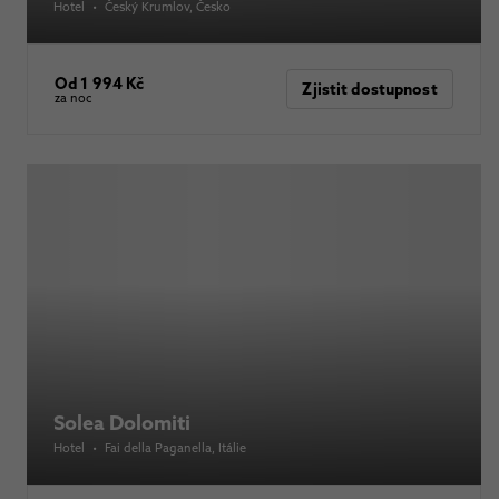
Hotel
•
Český Krumlov
, Česko
Od 1 994 Kč
Zjistit dostupnost
za noc
Solea Dolomiti
Hotel
•
Fai della Paganella
, Itálie