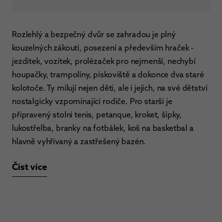
Rozlehlý a bezpečný dvůr se zahradou je plný
kouzelných zákoutí, posezení a především hraček -
jezdítek, vozítek, prolézaček pro nejmenší, nechybí
houpačky, trampolíny, pískoviště a dokonce dva staré
kolotoče. Ty milují nejen děti, ale i jejich, na své dětství
nostalgicky vzpomínající rodiče. Pro starší je
připravený stolní tenis, petanque, kroket, šipky,
lukostřelba, branky na fotbálek, koš na basketbal a
hlavně vyhřívaný a zastřešený bazén.
Číst více