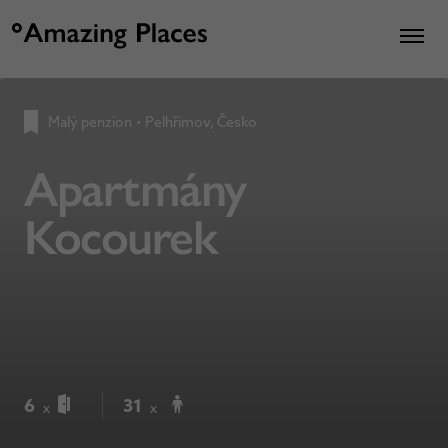
Malý penzion
•
Pelhřimov, Česko
Apartmány
Kocourek
6
31
x
x