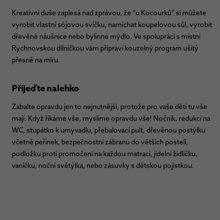
Kreativní duše zaplesá nad zprávou, že “u Kocourků” si můžete
vyrobit vlastní sójovou svíčku, namíchat koupelovou sůl, vyrobit
dřevěné náušnice nebo bylinné mýdlo. Ve spolupráci s místní
Rychnovskou dílničkou vám připraví kouzelný program ušitý
přesně na míru.
Přijeďte nalehko
Zabalte opravdu jen to nejnutnější, protože pro vaše děti tu vše
mají. Když říkáme vše, myslíme opravdu vše! Nočník, redukci na
WC, stupátko k umyvadlu, přebalovací pult, dřevěnou postýlku
včetně peřinek, bezpečnostní zábranu do větších postelí,
podložku proti promočení na každou matraci, jídelní židličku,
vaničku, noční světýlka, nebo zásuvky s dětskou pojistkou.