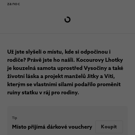
za noc
Už jste slyšeli o místu, kde si odpočinou i
rodiče? Právě jste ho našli. Kocourovy Lhotky
je kouzelná samota uprostřed Vysočiny a také
životní láska a projekt manželů Jitky a Víti,
kterým se vlastními silami podařilo proměnit
ruiny statku v ráj pro rodiny.
Tip
Místo přijímá dárkové vouchery
Koupit