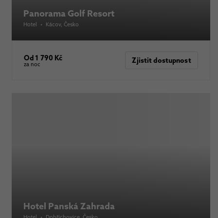
Panorama Golf Resort
Hotel
•
Kácov
, Česko
Od 1 790 Kč
Zjistit dostupnost
za noc
Hotel Panská Zahrada
Hotel
•
Dobřichovice
, Česko