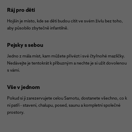
Ráj pro děti
Hojšín je místo, kde se děti budou cítit ve svém živlu bez toho,
aby působilo zbytečně infantilně.
Pejsky s sebou
Jedno z mála míst, kam můžete přivézt i své čtyřnohé mazlíčky.
Nedávejte je tentokrát k příbuzným a nechte je si užít dovolenou
s vámi.
Vše v jednom
Pokud si ji zarezervujete celou Samotu, dostanete všechno, co k
ní patří - stavení, chalupu, posed, saunu a kompletní společné
prostory.