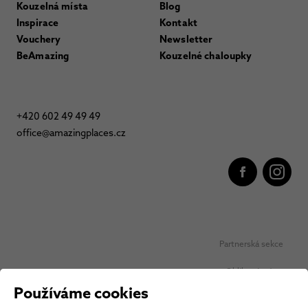
Kouzelná místa
Blog
Inspirace
Kontakt
Vouchery
Newsletter
BeAmazing
Kouzelné chaloupky
+420 602 49 49 49
office@amazingplaces.cz
Partnerská sekce
Oblíbená místa
Používáme cookies
Ochrana osobních údajů