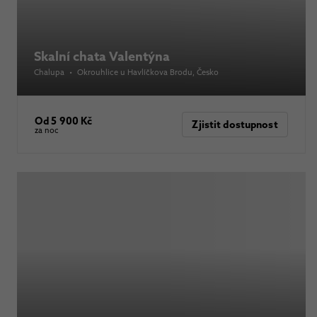
Skalní chata Valentýna
Chalupa
•
Okrouhlice u Havlíčkova Brodu
, Česko
Od 5 900 Kč
Zjistit dostupnost
za noc