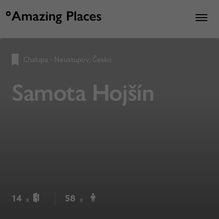
Chalupa
•
Neustupov, Česko
Samota Hojšín
14
58
x
x