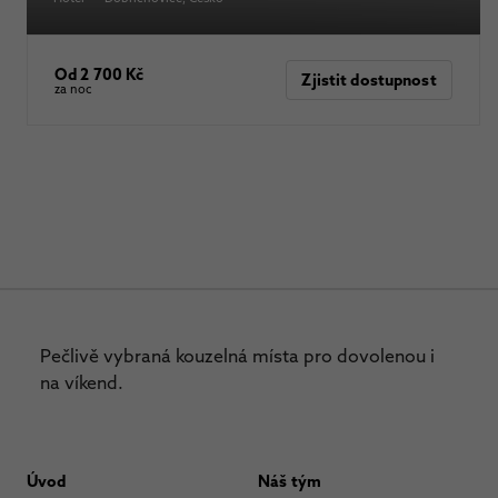
Od 2 700 Kč
Zjistit dostupnost
za noc
Pečlivě vybraná kouzelná místa pro dovolenou i
na víkend.
Úvod
Náš tým