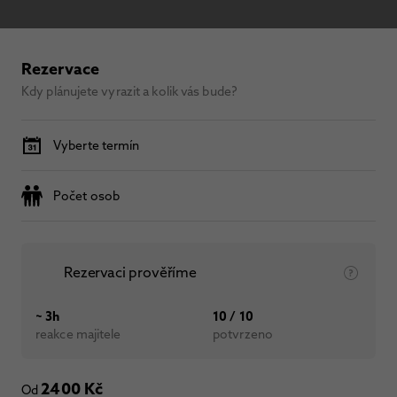
Rezervace
Kdy plánujete vyrazit a kolik vás bude?
Vyberte termín
Počet osob
Rezervaci prověříme
~ 3h
10 / 10
reakce majitele
potvrzeno
2400 Kč
Od