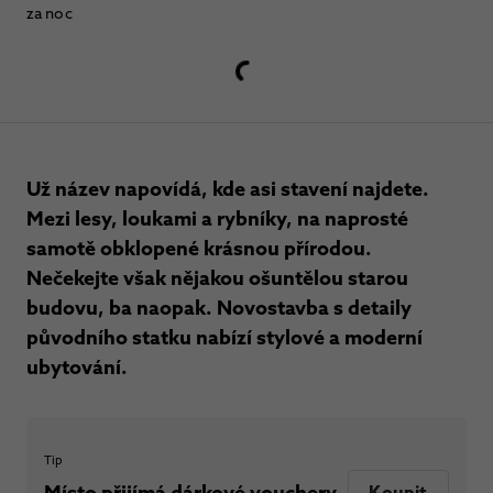
za noc
Už název napovídá, kde asi stavení najdete.
Mezi lesy, loukami a rybníky, na naprosté
samotě obklopené krásnou přírodou.
Nečekejte však nějakou ošuntělou starou
budovu, ba naopak. Novostavba s detaily
původního statku nabízí stylové a moderní
ubytování.
Tip
Místo přijímá dárkové vouchery
Koupit