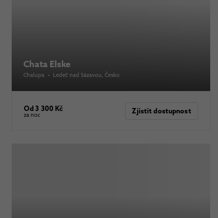
Chata Elske
Chalupa
•
Ledeč nad Sázavou
, Česko
Od 3 300 Kč
Zjistit dostupnost
za noc