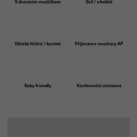
S domácím mazlíčkem
Gril / ohniště
Dětské hřiště / koutek
Přijímáme vouchery AP
Baby friendly
Konferenční místnost