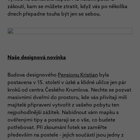
zákoutí, kam se můžete ztratit, když vás po několika
dnech přepadne touha být jen se sebou.
Naše designová novinka
Budova designového
Pensionu Kristian
byla
postavena v 15. století v úzké a klidné uličce jen pár
kroků od centra Českého Krumlova. Nechte se pozvat
masivními dveřmi do prostoru, kde vás přivítají milí
majitelé připraveni vytvořit z vašeho pobytu ten
nejpohodlnější zážitek. Nabídnout vám mapku s
ověřenými tipy a postarají se o vše, co budete
potřebovat. Při zkoumání fotek se zaměřte
především na postele - jejich součástí jsou jedny z