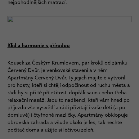
nejpohodlnějších matrací.
Klid a harmonie s přírodou
Kousek za Českým Krumlovem, pár kroků od zámku
Červený Dvůr, je venkovské stavení a v něm
Apartmány Červený Dvůr
. Ty jejich majitelé vytvořili
pro hosty, kteří si chtějí odpočinout od ruchu města a
rádi by si při té příležitosti dopřáli saunu nebo třeba
relaxační masáž. Jsou to nadšenci, kteří vám hned po
příjezdu vše vysvětlí a rádi přivítají i vaše děti (a po
domluvě) i čtyřnohé mazlíčky. Apartmány obklopuje
obrovská zahrada a všude okolo je les, tak nechte
počítač doma a užijte si léčivou zeleň.