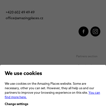
+420 602 49 49 49
office@amazingplaces.cz
Partners section
Favorite places
We use cookies
Personal data protection
We use cookies on the Amazing Places website. Some are
Voucher terms and conditions
necessary, other you can set. However, they all help us and our
partners to improve your browsing experience on this site.
You can
Terms and conditions
find more here.
Change settings