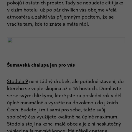
pokojů i ostatních prostor. Tady se nebudete cítit jako
v cizím hotelu, už po pár chvílích vás obejme vřelá
atmosféra a zahltí vás příjemným pocitem, že se
vracíte tam, kde to znáte a máte rádi.
Šumavská chalupa jen pro vás
Stodola 9
není žádný drobek, ale pořádné stavení, do
kterého se vejde skupina až o 16 hostech. Domluvte
se se svými blízkými, které jste za poslední rok viděli
úplně minimálně a vyražte na dovolenou do jižních
Čech. Budete ji mít sami pro sebe, takže svůj
společný čas využijete kvalitně na úplné maximum.
Stodola stojí na konci malé obce a je z ní neskutečný
výhled na šumavské kopce. Má několik pater a