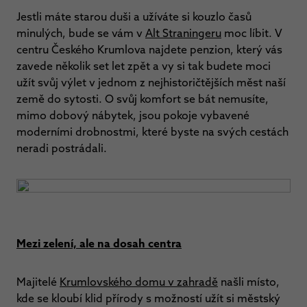
Jestli máte starou duši a užíváte si kouzlo časů
minulých, bude se vám v
Alt Straningeru
moc líbit. V
centru Českého Krumlova najdete penzion, který vás
zavede několik set let zpět a vy si tak budete moci
užít svůj výlet v jednom z nejhistoričtějších měst naší
země do sytosti. O svůj komfort se bát nemusíte,
mimo dobový nábytek, jsou pokoje vybavené
moderními drobnostmi, které byste na svých cestách
neradi postrádali.
Mezi zelení, ale na dosah centra
Majitelé
Krumlovského domu v zahradě
našli místo,
kde se kloubí klid přírody s možností užít si městský