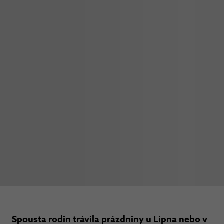
Spousta rodin trávila prázdniny u Lipna nebo v