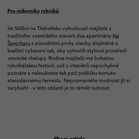
Pro milovníky rybníků
Ve Stříbci na Třeboňsku vybudovali majitelé z
tradičního vesnického stavení dva apartmány
Na
Špejcharu
s původními prvky stavby doplněné o
kvalitní vybavení tak, aby vytvořili stylové prostředí
vesnické chalupy. Rodina majitelů má bohatou
rybníkářskou historii, což z interiérů nepochybně
poznáte a nakouknete tak pod pokličku tomuto
starodávnému řemeslu. Nepromarněte možnost jít si
zarybařit - v této oblasti je to téměř nutnost.
Share article