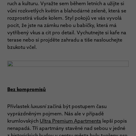
ruch a kulturu. Vyražte sem během letních a užijte si
vůni rozkvetlých květin a blahodárné zeleně, která se
rozprostírá všude kolem. Styl pokojů ve vás vyvolá
pocit, že jste na zámku nebo u babičky, která má
vytříbený vkus a cit pro detail. Vychutnejte si kafe na
terase nebo si projděte zahradu a tiše naslouchejte
bzukotu včel.
Bez kompromisů
Přívlastek
luxusní
začíná být postupem času
vyprázdněným pojmem. Nás ale v případě
krumlovských
Ultra Premium Apartments
lepší popis
nenapadá. Tři apartmány stavěné nad sebou v jedné
z historických budov v centru města byly tvořeny pro