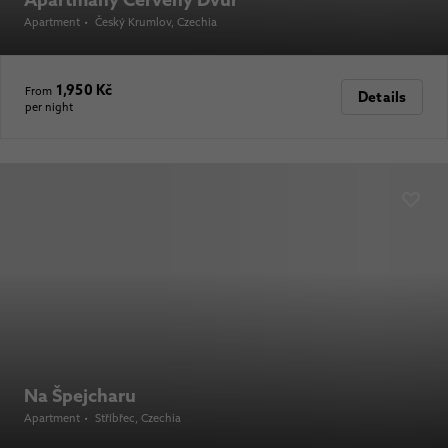
Apartment
•
Český Krumlov
, Czechia
1,950 Kč
From
Details
per night
Na Špejcharu
Apartment
•
Stříbřec
, Czechia