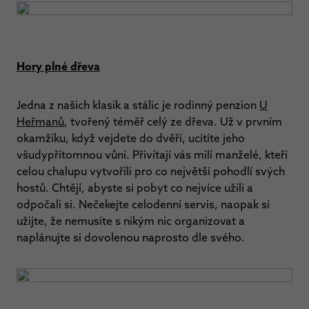
Hory plné dřeva
Jedna z našich klasik a stálic je rodinný penzion
U
Heřmanů
, tvořený téměř celý ze dřeva. Už v prvním
okamžiku, když vejdete do dvěří, ucítíte jeho
všudypřítomnou vůni. Přivítají vás milí manželé, kteří
celou chalupu vytvořili pro co největší pohodlí svých
hostů. Chtějí, abyste si pobyt co nejvíce užili a
odpočali si. Nečekejte celodenní servis, naopak si
užijte, že nemusíte s nikým nic organizovat a
naplánujte si dovolenou naprosto dle svého.