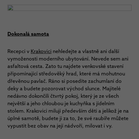
Dokonalá samota
Recepci v
Krakovici
nehledejte a vlastně ani další
vymoženosti moderního ubytování. Nevede sem ani
asfaltová cesta. Zato tu najdete venkovské stavení
připomínající středověký hrad, které má mohutnou
dřevěnou pavlač. Ráno si posedíte zachumlaní do
deky a budete pozorovat východ slunce. Majitelé
nedávno dokončili čtvrtý pokoj, který je ze všech
největší a jeho chloubou je kuchyňka s jídelním
stolem. Krakovici milují především děti a jelikož je na
úplné samotě, budete ji za to, že své raubíře můžete
vypustit bez obav na její nádvoří, milovat i vy.