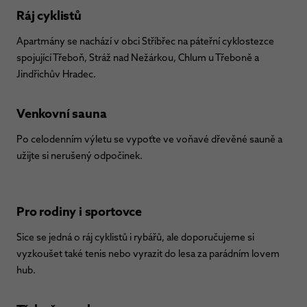
Ráj cyklistů
Apartmány se nachází v obci Stříbřec na páteřní cyklostezce
spojující Třeboň, Stráž nad Nežárkou, Chlum u Třeboně a
Jindřichův Hradec.
Venkovní sauna
Po celodenním výletu se vypoťte ve voňavé dřevěné sauně a
užijte si nerušený odpočinek.
Pro rodiny i sportovce
Sice se jedná o ráj cyklistů i rybářů, ale doporučujeme si
vyzkoušet také tenis nebo vyrazit do lesa za parádním lovem
hub.