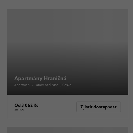
Apartmány Hraničná
Apartmán
•
Janov nad Nisou
, Česko
Od 3 062 Kč
Zjistit dostupnost
za noc