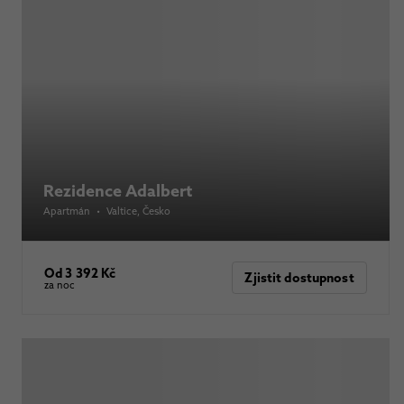
Rezidence Adalbert
Apartmán
•
Valtice
, Česko
Od 3 392 Kč
Zjistit dostupnost
za noc