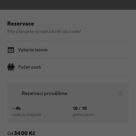
Rezervace
Kdy plánujete vyrazit a kolik vás bude?
Vyberte termín
Počet osob
Rezervaci prověříme
~ 4h
10 / 10
reakce majitele
potvrzeno
3400 Kč
Od