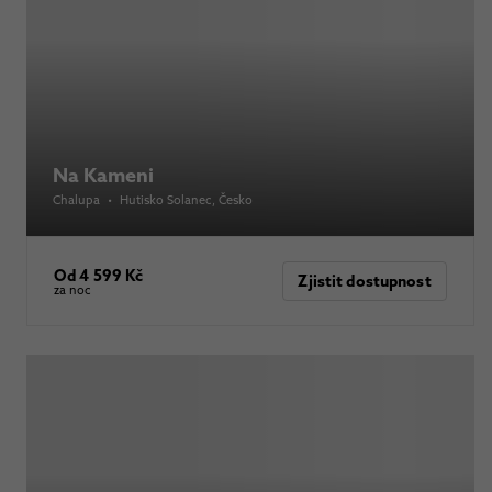
Na Kameni
Chalupa
•
Hutisko Solanec
, Česko
Od 4 599 Kč
Zjistit dostupnost
za noc