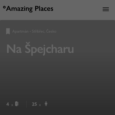
Apartmán
•
Stříbřec, Česko
Na Špejcharu
4
25
x
x