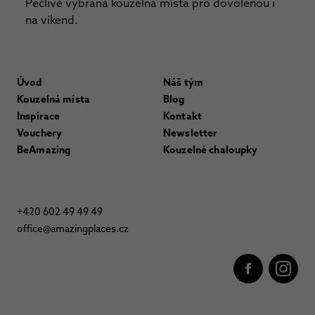
Pečlivě vybraná kouzelná místa pro dovolenou i
na víkend.
Úvod
Náš tým
Kouzelná místa
Blog
Inspirace
Kontakt
Vouchery
Newsletter
BeAmazing
Kouzelné chaloupky
+420 602 49 49 49
office@amazingplaces.cz