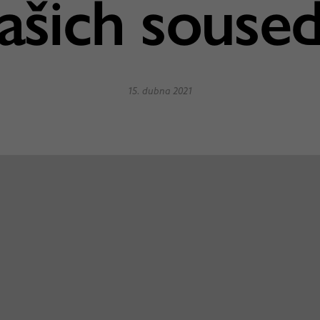
ašich souse
15. dubna 2021