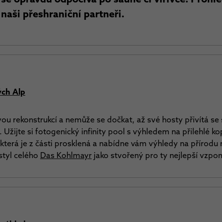
 naši přeshraniční partneři.
ých Alp
vou rekonstrukcí a nemůže se dočkat, až své hosty přivítá s
 Užijte si fotogenický infinity pool s výhledem na přilehlé k
která je z části prosklená a nabídne vám výhledy na přírodu 
styl celého
Das Kohlmayr
jako stvořený pro ty nejlepší vzpo