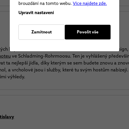
brouzdání na tomto webu.
Více najdete zde.
Upravit nastavení
Zamítnout
Povolit vše
ých kopců a zároveň si užíváte kvalitní architekturu a design
hoteu
ve Schladming-Rohrmoosu. Ten je vyhlášený především
vat ta nejlepší jídla, díky kterým se sem budete znovu a zno
l, a vrcholové jsou i služby, které tu svým hostům nabízejí. 
ími výhledy.
islavy