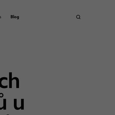
s
Blog
ích
ů u