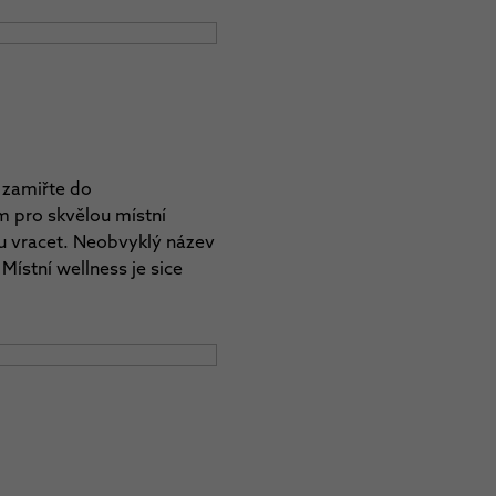
, zamiřte do
 pro skvělou místní
vu vracet. Neobvyklý název
Místní wellness je sice