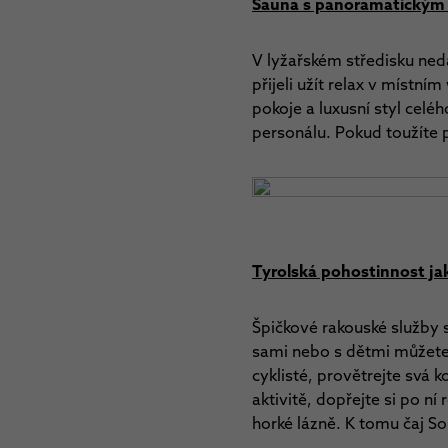
Sauna s panoramatickým
V lyžařském středisku ned
přijeli užít relax v míst
pokoje a luxusní styl celé
personálu. Pokud toužíte
Tyrolská pohostinnost jak
Špičkové rakouské služby 
sami nebo s dětmi můžete 
cyklisté, provětrejte svá 
aktivitě, dopřejte si po n
horké lázně. K tomu čaj So