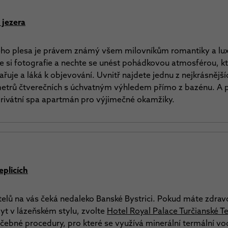
 jezera
ského plesa je právem známý všem milovníkům romantiky a lu
te si fotografie a nechte se unést pohádkovou atmosférou, k
řuje a láká k objevování. Uvnitř najdete jednu z nejkrásnějš
metrů čtverečních s úchvatným výhledem přímo z bazénu. A 
 privátní spa apartmán pro výjimečné okamžiky.
eplicích
otelů na vás čeká nedaleko Banské Bystrici. Pokud máte zdrav
byt v lázeňském stylu, zvolte
Hotel Royal Palace Turčianské Te
éčebné procedury, pro které se využívá minerální termální v