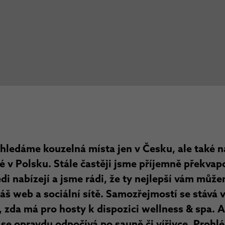
hledáme kouzelná místa jen v Česku, ale také n
 v Polsku. Stále častěji jsme příjemně překvap
di nabízejí a jsme rádi, že ty nejlepší vám můž
áš web a sociální sítě. Samozřejmostí se stává 
 zda má pro hosty k dispozici wellness & spa.
 se opravdu odpočívá po sauně či vířivce. Prohlé