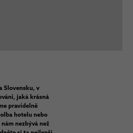
a Slovensku, v
ováni, jaká krásná
eme pravidelně
volba hotelu nebo
 A nám nezbývá než
dněte si ta nejlepší