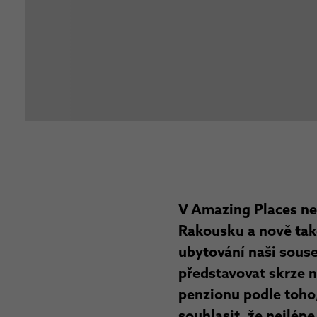
V Amazing Places ne
Rakousku a nově také
ubytování naši souse
představovat skrze n
penzionu podle toho,
souhlasit, že nejlépe