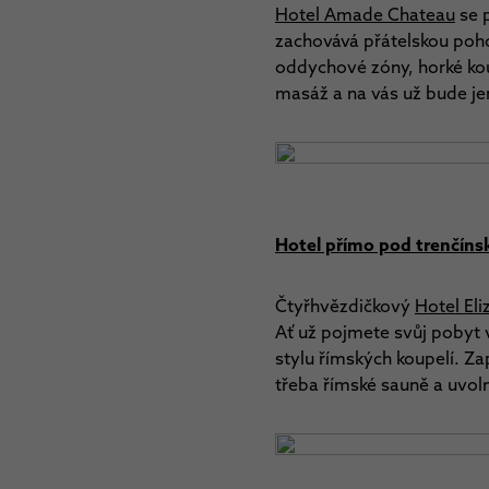
Hotel Amade Chateau
se p
zachovává přátelskou pohos
oddychové zóny, horké kou
masáž a na vás už bude jen
Hotel přímo pod trenčín
Čtyřhvězdičkový
Hotel Eli
Ať už pojmete svůj pobyt 
stylu římských koupelí. Za
třeba římské sauně a uvol