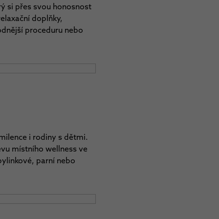
rý si přes svou honosnost
relaxační doplňky,
odnější proceduru nebo
 milence i rodiny s dětmi.
ěvu místního wellness ve
bylinkové, parní nebo