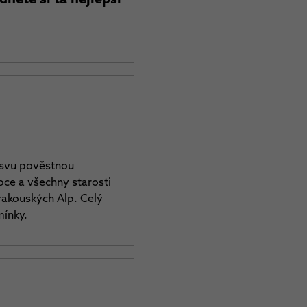
e svu pověstnou
opce a všechny starosti
rakouských Alp. Celý
mínky.