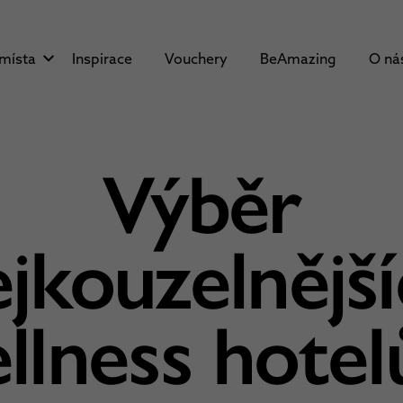
 místa
Inspirace
Vouchery
BeAmazing
O ná
Výběr
jkouzelnějš
llness hotel