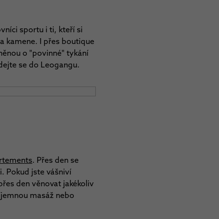
ovníci sportu i ti, kteří si
 a kamene. I přes boutique
lněnou o "povinné" tykání
dejte se do Leogangu.
rtements
. Přes den se
 Pokud jste vášniví
 přes den věnovat jakékoliv
 příjemnou masáž nebo