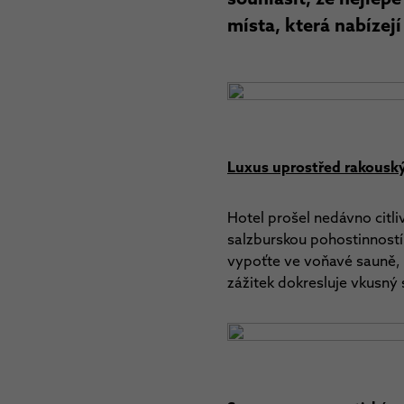
místa, která nabízejí
Luxus uprostřed rakousk
Hotel prošel nedávno citli
salzburskou pohostinností.
vypoťte ve voňavé sauně, 
zážitek dokresluje vkusný 