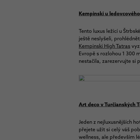
Kempinski u ledovcového
Tento luxus ležící u Štrb
ještě neslyšeli, prohlédně
Kempinski High Tatras
vyza
Evropě s rozlohou 1 300 
nestačila, zarezervujte si
Art deco v Turčianských T
Jeden z nejluxusnějších h
přejete užít si celý váš po
wellness, ale především l