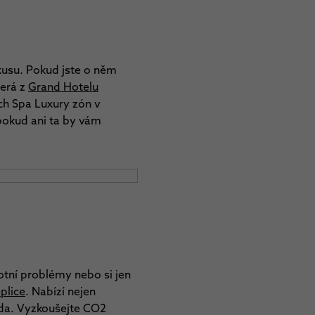
xusu. Pokud jste o něm
terá z
Grand Hotelu
ích Spa Luxury zón v
pokud ani ta by vám
otní problémy nebo si jen
plice
. Nabízí nejen
oda. Vyzkoušejte CO2