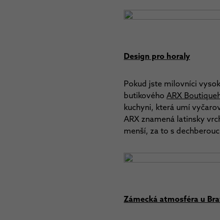
Design pro horaly
Pokud jste milovníci vysok
butikového
ARX Boutique
kuchyni, která umí vyčaro
ARX znamená latinsky vrcho
menší, za to s dechberouc
Zámecká atmosféra u Brat