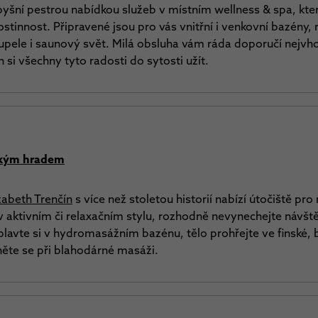
yšní pestrou nabídkou služeb v místním wellness & spa, kte
tinnost. Připravené jsou pro vás vnitřní i venkovní bazény, 
pele i saunový svět. Milá obsluha vám ráda doporučí nejvh
 si všechny tyto radosti do sytosti užít.
ským hradem
zabeth Trenčín
s více než stoletou historií nabízí útočiště pro
v aktivním či relaxačním stylu, rozhodně nevynechejte návšt
plavte si v hydromasážním bazénu, tělo prohřejte ve finské, 
něte se při blahodárné masáži.