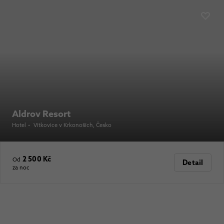
Aldrov Resort
Hotel
•
Vítkovice v Krkonoších
, Česko
2 500 Kč
Od
Detail
za noc