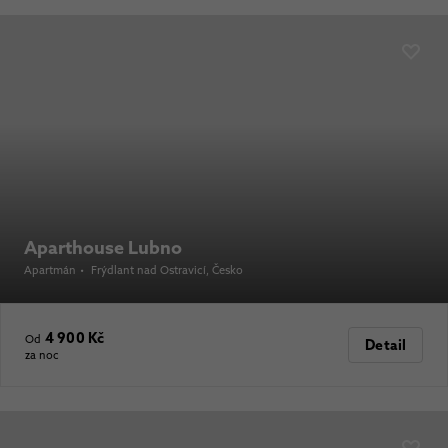
Aparthouse Lubno
Apartmán
•
Frýdlant nad Ostravicí
, Česko
4 900 Kč
Od
Detail
za noc