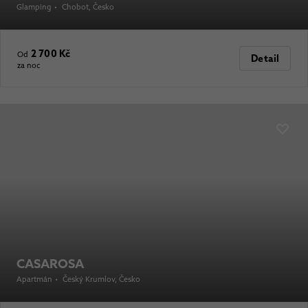
Glamping
•
Chobot
, Česko
2 700 Kč
Od
Detail
za noc
CASAROSA
Apartmán
•
Český Krumlov
, Česko