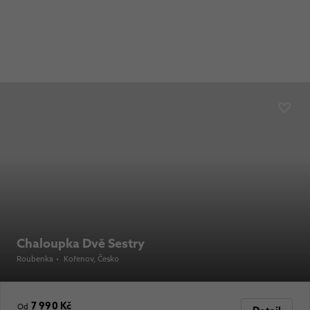
Chaloupka Dvě Sestry
Roubenka
•
Kořenov
, Česko
7 990 Kč
Od