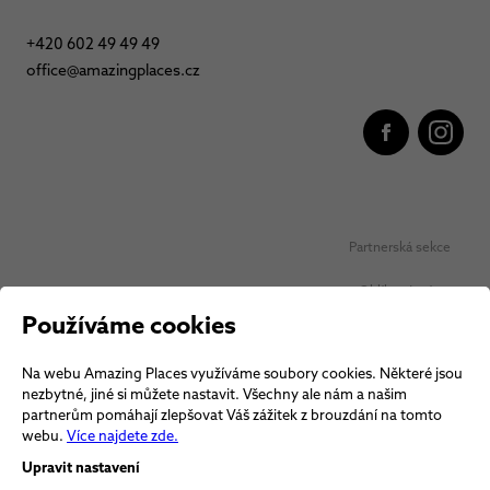
+420 602 49 49 49
office@amazingplaces.cz
Partnerská sekce
Oblíbená místa
Používáme cookies
Ochrana osobních údajů
Na webu Amazing Places využíváme soubory cookies. Některé jsou
Obchodní podmínky Vouchery
nezbytné, jiné si můžete nastavit. Všechny ale nám a našim
partnerům pomáhají zlepšovat Váš zážitek z brouzdání na tomto
Obchodní podmínky
webu.
Více najdete zde.
Upravit nastavení