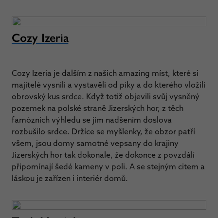
Cozy Izeria
Cozy Izeria je dalším z našich amazing míst, které si
majitelé vysnili a vystavěli od píky a do kterého vložili
obrovský kus srdce. Když totiž objevili svůj vysněný
pozemek na polské straně Jizerských hor, z těch
famózních výhledu se jim nadšením doslova
rozbušilo srdce. Držíce se myšlenky, že obzor patří
všem, jsou domy samotné vepsany do krajiny
Jizerských hor tak dokonale, že dokonce z povzdálí
připomínají šedé kameny v poli. A se stejným citem a
láskou je zařízen i interiér domů.