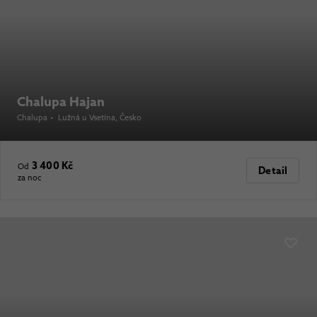
Chalupa Hajan
Chalupa
•
Lužná u Vsetína
, Česko
3 400 Kč
Od
Detail
za noc