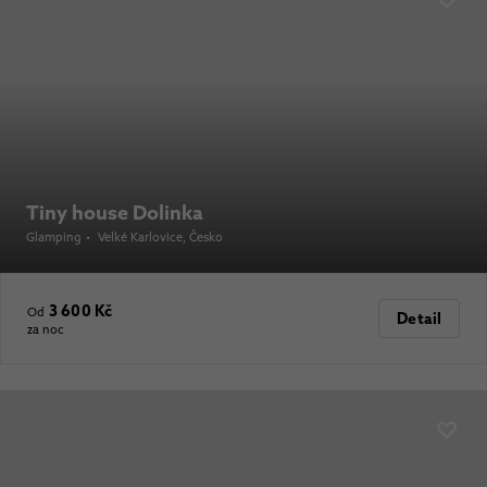
Tiny house Dolinka
Glamping
•
Velké Karlovice
, Česko
3 600 Kč
Od
Detail
za noc