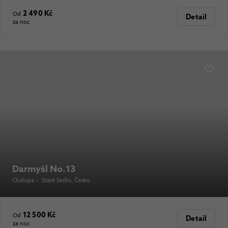
2 490 Kč
Od
Detail
za noc
Darmyšl No.13
Chalupa
•
Staré Sedlo
, Česko
12 500 Kč
Od
Detail
za noc