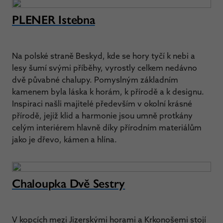
PLENER Istebna
Na polské straně Beskyd, kde se hory tyčí k nebi a
lesy šumí svými příběhy, vyrostly celkem nedávno
dvě půvabné chalupy. Pomyslným základním
kamenem byla láska k horám, k přírodě a k designu.
Inspiraci našli majitelé především v okolní krásné
přírodě, jejiž klid a harmonie jsou umně protkány
celým interiérem hlavně díky přírodním materiálům
jako je dřevo, kámen a hlína.
Chaloupka Dvě Sestry
V kopcích mezi Jizerskými horami a Krkonošemi stojí