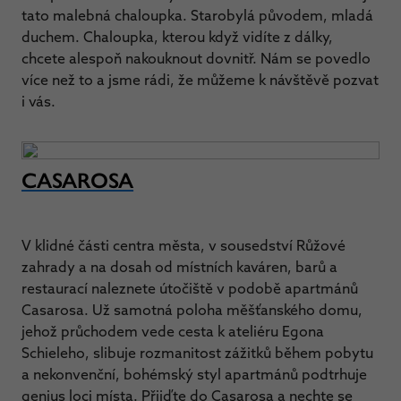
tato malebná chaloupka. Starobylá původem, mladá
duchem. Chaloupka, kterou když vidíte z dálky,
chcete alespoň nakouknout dovnitř. Nám se povedlo
více než to a jsme rádi, že můžeme k návštěvě pozvat
i vás.
CASAROSA
V klidné části centra města, v sousedství Růžové
zahrady a na dosah od místních kaváren, barů a
restaurací naleznete útočiště v podobě apartmánů
Casarosa. Už samotná poloha měšťanského domu,
jehož průchodem vede cesta k ateliéru Egona
Schieleho, slibuje rozmanitost zážitků během pobytu
a nekonvenční, bohémský styl apartmánů podtrhuje
genius loci místa. Přijďte do Casarosa a nechte se