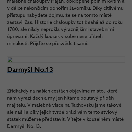
malebné chaloupky Hajan, obklopené polním kvítím a
v dálce nekončícím pohořím Javorníků. Díky citlivému
přístupu nabydete dojmu, že se na tomto místě
zastavil čas. Historie chaloupky totiž sahá až do roku
1780, ale nikdy neprošla výraznějšími stavebními
úpravami. Každý kousek v sobě nese příběh
minulosti. Přijďte se přesvědčit sami.
Darmyšl No.13
Zřídkakdy na našich cestách objevíme místo, které
nám vyrazí dech a my jen hltáme poutavý příběh
majitelů. V malebné vísce na Tachovsku jsme takové
ale našli a díky jejich tvrdé práci vám tento stylový
statek můžeme představit. Vítejte v kouzelném místě
Darmyšl No.13.