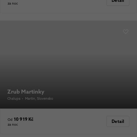
Detail
za noc
Zrub Martinky
Chalupa
•
Martin
, Slovensko
10 919 Kč
Od
Detail
za noc