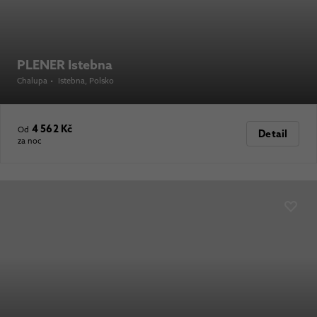
PLENER Istebna
Chalupa
•
Istebna
, Polsko
4 562 Kč
Od
Detail
za noc