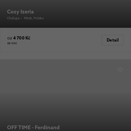
Cozy Izeria
Chalupa
•
Mirsk
, Polsko
4 700 Kč
Od
Detail
za noc
OFF TIME - Ferdinand