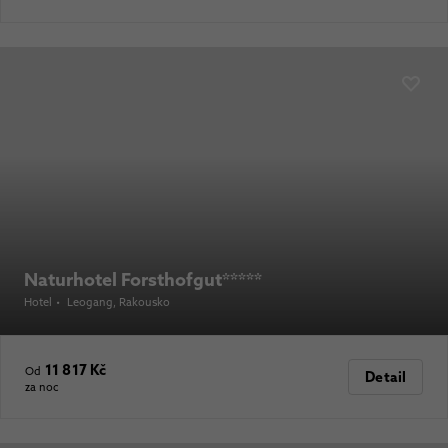
Naturhotel Forsthofgut*****
Hotel
•
Leogang
, Rakousko
11 817 Kč
Od
Detail
za noc