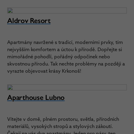
Aldrov Resort
Apartmány navržené s tradicí, moderními prvky, tím
nejvyšším komfortem a úctou k přírodě. Dopřejte si
mimořádné pohodlí, pořádný odpočinek nebo
skvostnou přírodu. Tak nechte problémy na později a
vyrazte objevovat krásy Krkonoš!
Aparthouse Lubno
Vítejte v domě, plném prostoru, světla, přírodních
materiálů, vysokých stropů a stylových zákoutí.
Čekají na vás dva apartmány. Jeden pro páry, ten