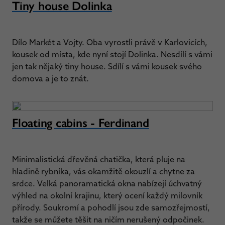
Tiny house Dolinka
Dílo Markét a Vojty. Oba vyrostli právě v Karlovicích,
kousek od místa, kde nyní stojí Dolinka. Nesdílí s vámi
jen tak nějaký tiny house. Sdílí s vámi kousek svého
domova a je to znát.
Floating cabins - Ferdinand
Minimalistická dřevěná chatička, která pluje na
hladině rybníka, vás okamžitě okouzlí a chytne za
srdce. Velká panoramatická okna nabízejí úchvatný
výhled na okolní krajinu, který ocení každý milovník
přírody. Soukromí a pohodlí jsou zde samozřejmostí,
takže se můžete těšit na ničím nerušený odpočinek.