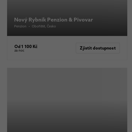
Nový Rybník Penzion & Pivovar
Penzion
•
Obořiště
, Česko
Od 1 100 Kč
Zjistit dostupnost
za noc