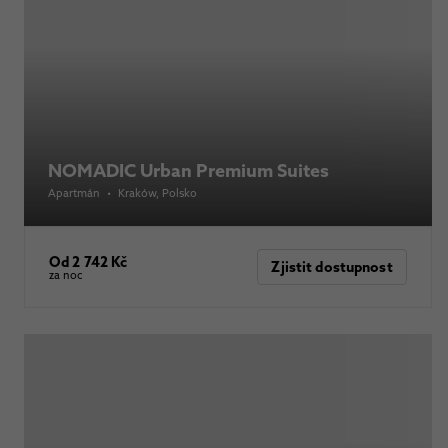
NOMADIC Urban Premium Suites
Apartmán
•
Kraków
, Polsko
Od 2 742 Kč
Zjistit dostupnost
za noc