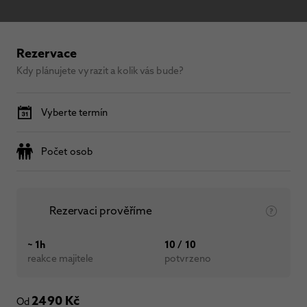
Rezervace
Kdy plánujete vyrazit a kolik vás bude?
Vyberte termín
Počet osob
Rezervaci prověříme
~ 1h
10 / 10
reakce majitele
potvrzeno
2490 Kč
Od