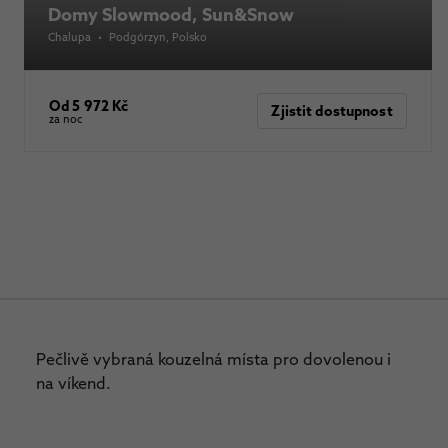
Domy Slowmood, Sun&Snow
Chalupa
•
Podgórzyn
, Polsko
Od 5 972 Kč
Zjistit dostupnost
za noc
Pečlivě vybraná kouzelná místa pro dovolenou i
na víkend.