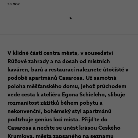
za noc
V klidné části centra města, v sousedství
Růžové zahrady a na dosah od místních
kaváren, barů a restaurací naleznete útočiště v
podobě apartmánů Casarosa. Už samotná
poloha měšťanského domu, jehož průchodem
vede cesta k ateliéru Egona Schieleho, slibuje
rozmanitost zážitků během pobytu a
nekonvenční, bohémský styl apartmánů
podtrhuje genius loci místa. Přijďte do
Casarosa a nechte se unést krásou Českého
Krumlova, města zapsaného na seznamu