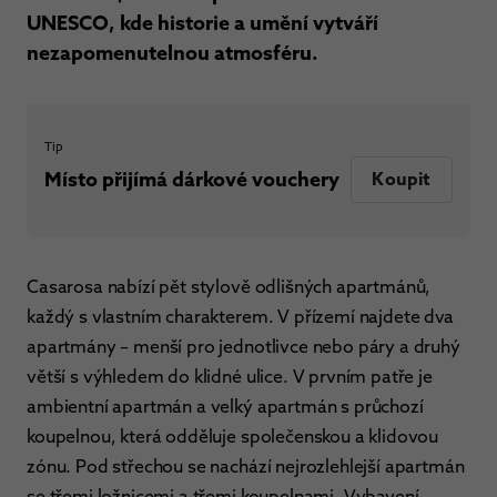
UNESCO, kde historie a umění vytváří
nezapomenutelnou atmosféru.
Tip
Místo přijímá dárkové vouchery
Koupit
Casarosa nabízí pět stylově odlišných apartmánů,
každý s vlastním charakterem. V přízemí najdete dva
apartmány – menší pro jednotlivce nebo páry a druhý
větší s výhledem do klidné ulice. V prvním patře je
ambientní apartmán a velký apartmán s průchozí
koupelnou, která odděluje společenskou a klidovou
zónu. Pod střechou se nachází nejrozlehlejší apartmán
se třemi ložnicemi a třemi koupelnami. Vybavení