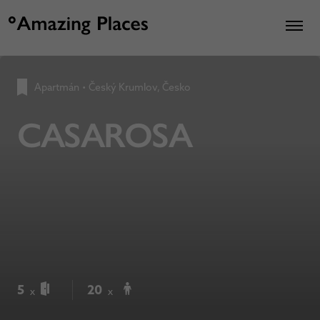
Apartmán
•
Český Krumlov, Česko
CASAROSA
5
20
x
x