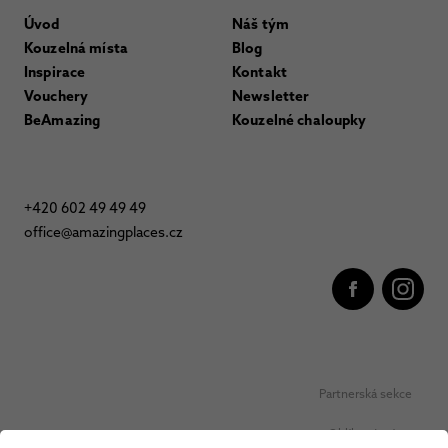
Úvod
Náš tým
Kouzelná místa
Blog
Inspirace
Kontakt
Vouchery
Newsletter
BeAmazing
Kouzelné chaloupky
+420 602 49 49 49
office@amazingplaces.cz
Partnerská sekce
Oblíbená místa