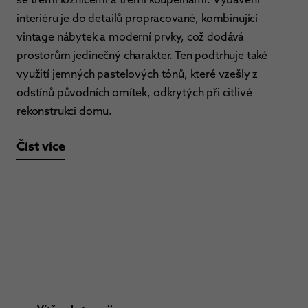
interiéru je do detailů propracované, kombinující
vintage nábytek a moderní prvky, což dodává
prostorům jedinečný charakter. Ten podtrhuje také
využití jemných pastelových tónů, které vzešly z
odstínů původních omítek, odkrytých při citlivé
rekonstrukci domu.
Číst více