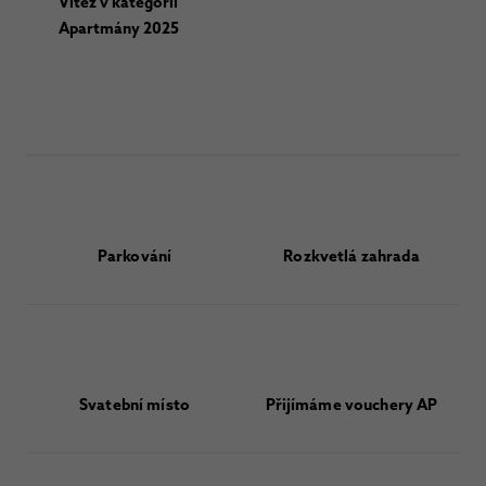
Vítěz v kategorii
Apartmány 2025
Parkování
Rozkvetlá zahrada
Svatební místo
Přijímáme vouchery AP