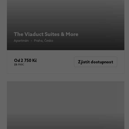
The Viaduct Suites & More
Apartmán
•
Praha
, Česko
Od 2 750 Kč
Zjistit dostupnost
za noc