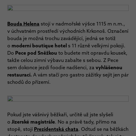
Bouda Helena
stojí v nadmořské výšce 1115 m n.m.,
v úchvatném prostředí východních Krkonoš. Označení
bouda je možná trochu zavádějící, jedná se totiž
o
moderní boutique hotel
s 11 různě velkými pokoji.
Do
Pece pod Sněžkou
to budete mít opravdu kousek,
takže celou zimní výbavu zabalte s sebou. Z Pece
sem dokonce jezdí foodie nadšenci, za
vyhlášenou
restaurací.
A vám stačí pro gastro zážitky sejít jen pár
schodů do přízemí.
Pokud jste vášnivý běžkaři, určitě už jste slyšeli
o
Jizerské magistrále
. No a právě tady, přímo na
stopě, stojí
Prezidentská chata
. Odtud se na běžkách