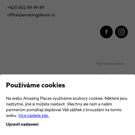
+420 602 49 49 49
office@amazingplaces.cz
Partnerská sekce
Oblíbená místa
Používáme cookies
Ochrana osobních údajů
Na webu Amazing Places využíváme soubory cookies. Některé jsou
Obchodní podmínky Vouchery
nezbytné, jiné si můžete nastavit. Všechny ale nám a našim
partnerům pomáhají zlepšovat Váš zážitek z brouzdání na tomto
Obchodní podmínky
webu.
Více najdete zde.
Upravit nastavení