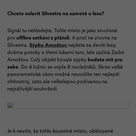
Chcete oslavit Silvestra na samotě u lesa?
Signál tu nehledejte. Tohle místo je jako stvořené
pro
offline setkání s přáteli
. A proč ne zrovna na
Silvestra.
Sýpku Arnoštov
najdete za devíti lesy,
dvěma potoky a třemi lukami tam, kde začíná Zadní
Arnoštov. Celý objekt bývalé sýpky
budete mít pro
sebe
. Do 4 ložnic se vejde 8 nocležníků. Skrze velké
panoramatické okno možná neuvidíte ten nejlepší
ohňostroj, zato ale velkolepou podívanou na
nejzářivější souhvězdí.
Je k nevíře, že tohle kouzelné místo, obklopené