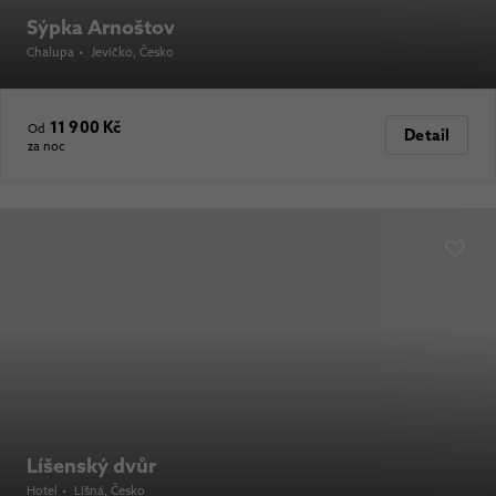
Sýpka Arnoštov
Chalupa
•
Jevíčko
, Česko
11 900 Kč
Od
Detail
za noc
Líšenský dvůr
Hotel
•
Líšná
, Česko