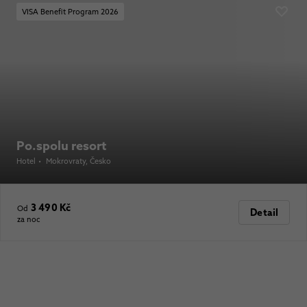
VISA Benefit Program 2026
Po.spolu resort
Hotel
•
Mokrovraty
, Česko
3 490 Kč
Od
Detail
za noc