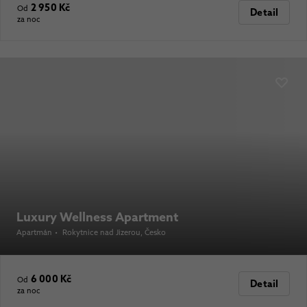
2 950 Kč
Od
Detail
za noc
Luxury Wellness Apartment
Apartmán
•
Rokytnice nad Jizerou
, Česko
6 000 Kč
Od
Detail
za noc