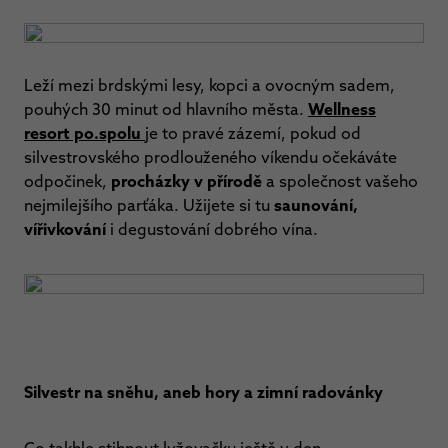
Leží mezi brdskými lesy, kopci a ovocným sadem,
pouhých 30 minut od hlavního města.
Wellness
resort po.spolu
je to pravé zázemí, pokud od
silvestrovského prodlouženého víkendu očekáváte
odpočinek,
procházky v přírodě
a společnost vašeho
nejmilejšího parťáka. Užijete si tu
saunování,
vířivkování
i degustování dobrého vína.
Silvestr na sněhu, aneb hory a zimní radovánky