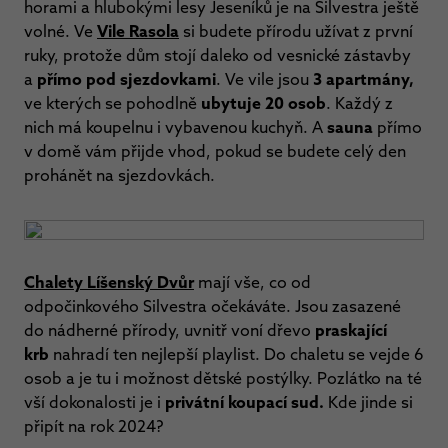
horami a hlubokými lesy Jeseníků je na Silvestra ještě
volné. Ve
Vile Rasola
si budete přírodu užívat z první
ruky, protože dům stojí daleko od vesnické zástavby
a
přímo pod sjezdovkami
. Ve vile jsou
3 apartmány,
ve kterých se pohodlně
ubytuje 20 osob
. Každý z
nich má koupelnu i vybavenou kuchyň. A
sauna
přímo
v domě vám přijde vhod, pokud se budete celý den
prohánět na sjezdovkách.
Chalety Líšenský Dvůr
mají vše, co od
odpočinkového Silvestra očekáváte. Jsou zasazené
do nádherné přírody, uvnitř voní dřevo
praskající
krb
nahradí ten nejlepší playlist. Do chaletu se vejde 6
osob a je tu i možnost dětské postýlky. Pozlátko na té
vší dokonalosti je i
privátní koupací sud.
Kde jinde si
připít na rok 2024?