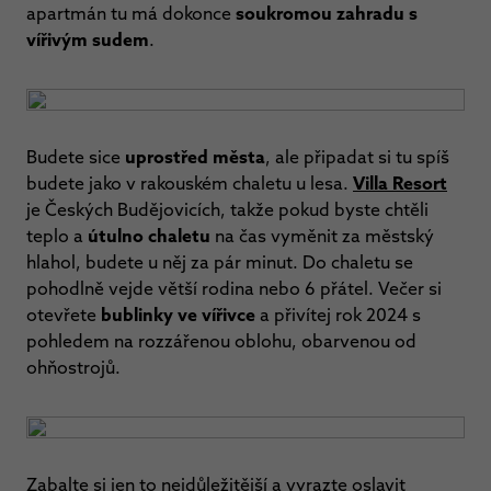
apartmán tu má dokonce
soukromou zahradu s
vířivým sudem
.
Budete sice
uprostřed města
, ale připadat si tu spíš
budete jako v rakouském chaletu u lesa.
Villa Resort
je Českých Budějovicích, takže pokud byste chtěli
teplo a
útulno chaletu
na čas vyměnit za městský
hlahol, budete u něj za pár minut. Do chaletu se
pohodlně vejde větší rodina nebo 6 přátel. Večer si
otevřete
bublinky ve vířivce
a přivítej rok 2024 s
pohledem na rozzářenou oblohu, obarvenou od
ohňostrojů.
Zabalte si jen to nejdůležitější a vyrazte oslavit