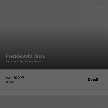
Prezidentská chata
Penzion
•
Bedřichov
, Česko
1 200 Kč
Od
Detail
za noc