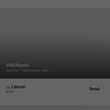
Vila Rasola
Apartmán
•
Malá Morávka
, Česko
2 000 Kč
Od
Detail
za noc