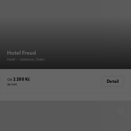
Hotel Freud
Hotel
•
Ostravice
, Česko
2 200 Kč
Od
Detail
za noc