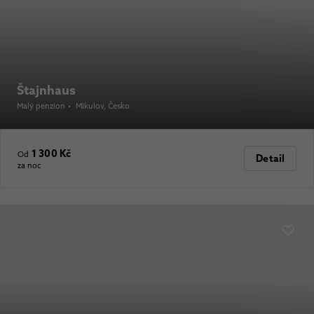
Štajnhaus
Malý penzion
•
Mikulov
, Česko
1 300 Kč
Od
Detail
za noc