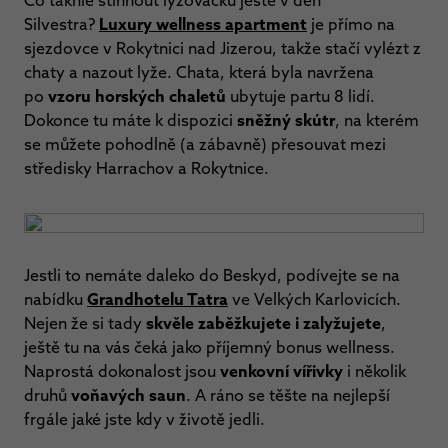
Co takhle stihnout lyžovačku ještě v den
Silvestra?
Luxury wellness apartment
je přímo na
sjezdovce v Rokytnici nad Jizerou, takže stačí vylézt z
chaty a nazout lyže. Chata, která byla navržena
po
vzoru horských chaletů
ubytuje partu 8 lidí.
Dokonce tu máte k dispozici
sněžný skútr
, na kterém
se můžete pohodlně (a zábavně) přesouvat mezi
středisky Harrachov a Rokytnice.
Jestli to nemáte daleko do Beskyd, podívejte se na
nabídku
Grandhotelu Tatra
ve Velkých Karlovicích.
Nejen že si tady
skvěle zaběžkujete i zalyžujete
,
ještě tu na vás čeká jako příjemný bonus wellness.
Naprostá dokonalost jsou
venkovní vířivky
i několik
druhů
voňavých saun
. A ráno se těšte na nejlepší
frgále jaké jste kdy v životě jedli.