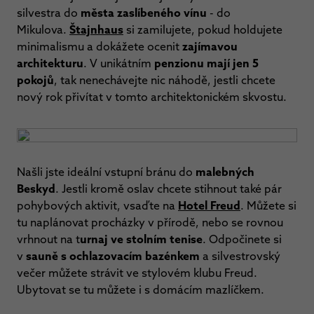
silvestra do
města zaslíbeného vínu
- do
Mikulova.
Štajnhaus
si zamilujete, pokud holdujete
minimalismu a dokážete ocenit
zajímavou
architekturu
.
V unikátním
penzionu mají jen 5
pokojů
, tak nenechávejte nic náhodě, jestli chcete
nový rok přivítat v tomto architektonickém skvostu.
Našli jste ideální vstupní bránu do
malebných
Beskyd
. Jestli kromě oslav chcete stihnout také pár
pohybových aktivit, vsaďte na
Hotel Freud
. Můžete si
tu naplánovat procházky v přírodě, nebo se rovnou
vrhnout na t
urnaj ve stolním tenise
. Odpočinete si
v
sauně s ochlazovacím bazénkem
a silvestrovský
večer můžete strávit ve stylovém klubu Freud.
Ubytovat se tu můžete i s domácím mazlíčkem.