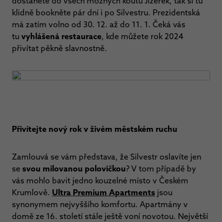
dostanete do všech možných koutů Jizerek, tak si tu
klidně bookněte pár dní i po Silvestru. Prezidentská
má zatím volno od 30. 12. až do 11. 1. Čeká vás
tu
vyhlášená restaurace
, kde můžete rok 2024
přivítat pěkně slavnostně.
Přivítejte nový rok v živém městském ruchu
Zamlouvá se vám představa, že Silvestr oslavíte jen
se
svou milovanou polovičkou
? V tom případě by
vás mohlo bavit jedno kouzelné místo v Českém
Krumlově.
Ultra Premium Apartments
jsou
synonymem nejvyššího komfortu. Apartmány v
domě ze 16. století stále ještě voní novotou. Největší