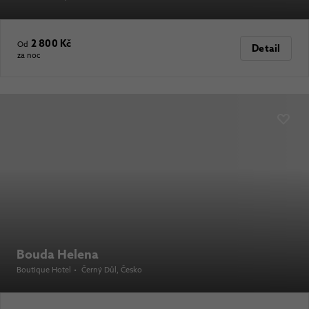
2 800 Kč
Od
Detail
za noc
Bouda Helena
Boutique Hotel
•
Černý Důl
, Česko