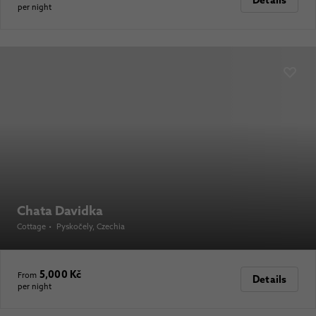
Details
per night
Chata Davidka
Cottage
•
Pyskočely
, Czechia
5,000 Kč
From
Details
per night