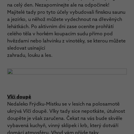
na celý den. Nezapomínejte ale na odpočinek!
Majitelé tady pro tyto účely vybudovali finskou saunu
a jezírko, u něhož můžete vydechnout na dřevěných
lehátkách. Po aktivním dni zase oceníte prohřátí
celého těla v horkém koupacím sudu přímo pod
hvězdami nebo lahvinku z vinotéky, se kterou můžete
sledovat usínající
zahradu, louku a les.
Vlčí doupě
Nedaleko Frýdku-Místku se v lesích na polosamotě
ukrývá Vlčí doupě. Vlky tady sice nepotkáte, útulnost
doupěte je však zaručena. Čekat na vás bude skvěle
vybavená kuchyň, vinný sklípek i krb, který dotváří
domácí atmosféru. Vhod vám přijde taky