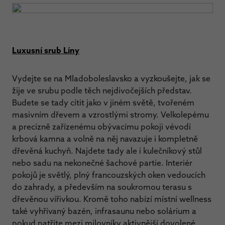
Luxusní srub Líny
Vydejte se na Mladoboleslavsko a vyzkoušejte, jak se
žije ve srubu podle těch nejdivočejších představ.
Budete se tady cítit jako v jiném světě, tvořeném
masivním dřevem a vzrostlými stromy. Velkolepému
a precizně zařízenému obývacímu pokoji vévodí
krbová kamna a volně na něj navazuje i kompletně
dřevěná kuchyň. Najdete tady ale i kulečníkový stůl
nebo sadu na nekonečné šachové partie. Interiér
pokojů je světlý, plný francouzských oken vedoucích
do zahrady, a především na soukromou terasu s
dřevěnou vířivkou. Kromě toho nabízí místní wellness
také vyhřívaný bazén, infrasaunu nebo solárium a
pokud patříte mezi milovníky aktivnější dovolené,