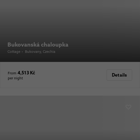
Bukovanská chaloupka
Cottage
•
Bukovany
, Czechia
4,513 Kč
From
Details
per night