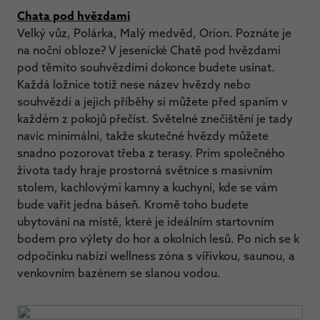
Chata pod hvězdami
Velký vůz, Polárka, Malý medvěd, Orion. Poznáte je
na noční obloze? V jesenické Chatě pod hvězdami
pod těmito souhvězdími dokonce budete usínat.
Každá ložnice totiž nese název hvězdy nebo
souhvězdí a jejich příběhy si můžete před spaním v
každém z pokojů přečíst. Světelné znečištění je tady
navíc minimální, takže skutečné hvězdy můžete
snadno pozorovat třeba z terasy. Prim společného
života tady hraje prostorná světnice s masivním
stolem, kachlovými kamny a kuchyní, kde se vám
bude vařit jedna báseň. Kromě toho budete
ubytování na místě, které je ideálním startovním
bodem pro výlety do hor a okolních lesů. Po nich se k
odpočinku nabízí wellness zóna s vířivkou, saunou, a
venkovním bazénem se slanou vodou.