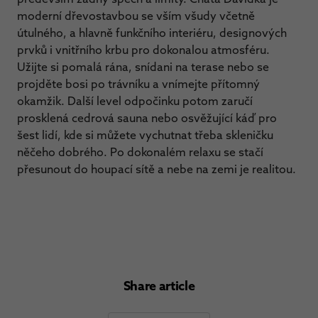
moderní dřevostavbou se vším všudy včetně
útulného, a hlavně funkčního interiéru, designových
prvků i vnitřního krbu pro dokonalou atmosféru.
Užijte si pomalá rána, snídani na terase nebo se
projděte bosi po trávníku a vnímejte přítomný
okamžik. Další level odpočinku potom zaručí
prosklená cedrová sauna nebo osvěžující káď pro
šest lidí, kde si můžete vychutnat třeba skleničku
něčeho dobrého. Po dokonalém relaxu se stačí
přesunout do houpací sítě a nebe na zemi je realitou.
Share article