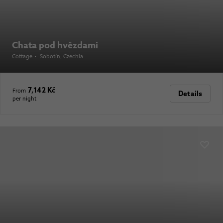
Chata pod hvězdami
Cottage
•
Sobotín
, Czechia
7,142 Kč
From
Details
per night