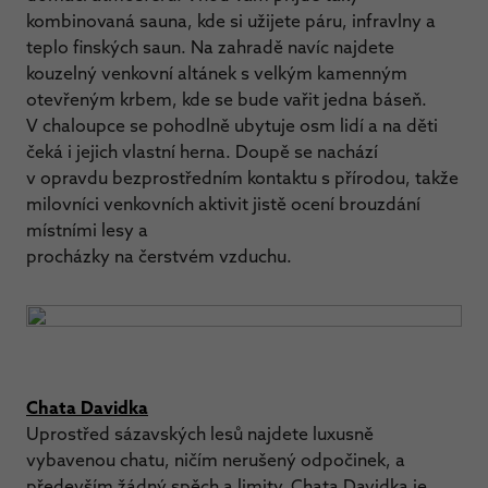
kombinovaná sauna, kde si užijete páru, infravlny a
teplo finských saun. Na zahradě navíc najdete
kouzelný venkovní altánek s velkým kamenným
otevřeným krbem, kde se bude vařit jedna báseň.
V chaloupce se pohodlně ubytuje osm lidí a na děti
čeká i jejich vlastní herna. Doupě se nachází
v opravdu bezprostředním kontaktu s přírodou, takže
milovníci venkovních aktivit jistě ocení brouzdání
místními lesy a
procházky na čerstvém vzduchu.
Chata Davidka
Uprostřed sázavských lesů najdete luxusně
vybavenou chatu, ničím nerušený odpočinek, a
především žádný spěch a limity. Chata Davidka je