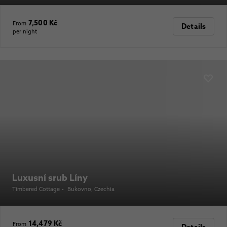
7,500 Kč
From
Details
per night
Luxusní srub Líny
Timbered Cottage
•
Bukovno
, Czechia
14,479 Kč
From