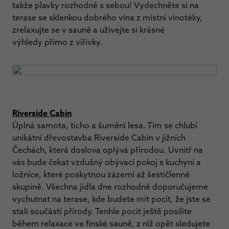
takže plavky rozhodně s sebou! Vydechněte si na
terase se sklenkou dobrého vína z místní vinotéky,
zrelaxujte se v sauně a užívejte si krásné
výhledy přímo z vířivky.
Riverside Cabin
Úplná samota, ticho a šumění lesa. Tím se chlubí
unikátní dřevostavba Riverside Cabin v jižních
Čechách, která doslova oplývá přírodou. Uvnitř na
vás bude čekat vzdušný obývací pokoj s kuchyní a
ložnice, které poskytnou zázemí až šestičlenné
skupině. Všechna jídla dne rozhodně doporučujeme
vychutnat na terase, kde budete mít pocit, že jste se
stali součástí přírody. Tenhle pocit ještě posílíte
během relaxace ve finské sauně, z níž opět sledujete