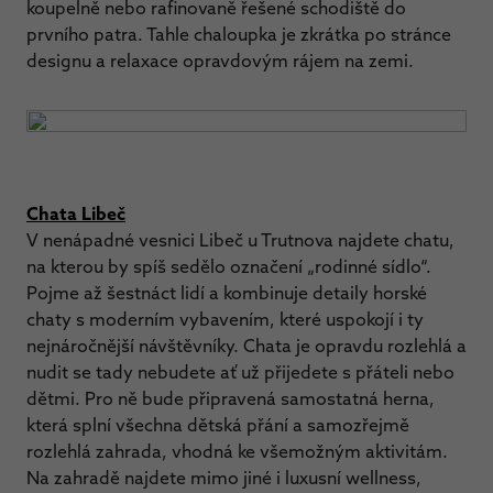
koupelně nebo rafinovaně řešené schodiště do
prvního patra. Tahle chaloupka je zkrátka po stránce
designu a relaxace opravdovým rájem na zemi.
Chata Libeč
V nenápadné vesnici Libeč u Trutnova najdete chatu,
na kterou by spíš sedělo označení „rodinné sídlo“.
Pojme až šestnáct lidí a kombinuje detaily horské
chaty s moderním vybavením, které uspokojí i ty
nejnáročnější návštěvníky. Chata je opravdu rozlehlá a
nudit se tady nebudete ať už přijedete s přáteli nebo
dětmi. Pro ně bude připravená samostatná herna,
která splní všechna dětská přání a samozřejmě
rozlehlá zahrada, vhodná ke všemožným aktivitám.
Na zahradě najdete mimo jiné i luxusní wellness,