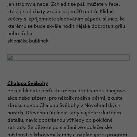
jen stromy a nebe. Zchladit se pak můžete v řece,
která je od chaty vzdálená jen 50 metrů. Klidné
večery si zpříjemněte sledováním západu slunce, ke
kterému se bude skvěle hodit nějaká dobrota z grilu
nebo třeba
sklenička bublinek.
Chalupa Svébohy
Pokud hledáte perfektní místo pro teambuildingové
akce nebo zázemí pro několik rodin s dětmi, zkuste
zbrusu novou Chalupu Svébohy v Novohradských
horách. Dřevěnou útulnost tady najdete v každém
detailu, navíc podtrženou výhledy do poklidné
zahrady. Sejděte se po snídani ve společenské
místnosti s krbovými kamny a naplánujte si program