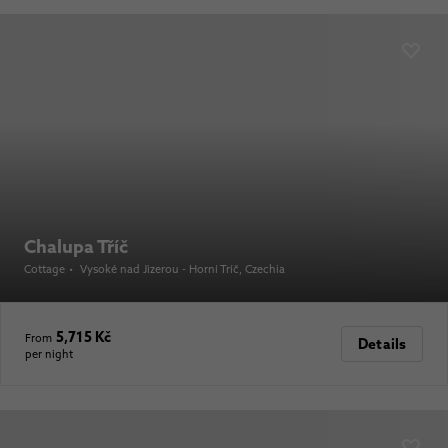
Chalupa Tříč
Cottage
•
Vysoké nad Jizerou - Horní Tríč
, Czechia
5,715 Kč
From
Details
per night