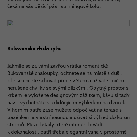
čeká na vás běžící pás i spinningové kolo.
Bukovanská chaloupka
Jakmile se za vámi zavřou vrátka romantické
Bukovanské chaloupky, ocitnete se na místě s duší,
kde se chcete schovat před světem a užívat si ničím
nerušené chvilky se svými blízkými. Obytný prostor s
krbem je vyloženě designovým zážitkem, kávu si tady
navíc vychutnáte s uklidňujícím výhledem na dvorek.
V horním patře zase můžete odpočívat na terase s
bazénkem a vlastní saunou a užívat si výhled do korun
stromů. Mezi detaily, které interiér dovádí
k dokonalosti, patří třeba elegantní vana v prostorné