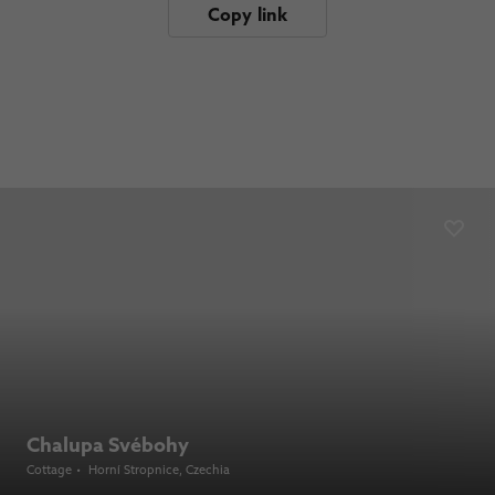
Copy link
Chalupa Svébohy
Cottage
•
Horní Stropnice
, Czechia