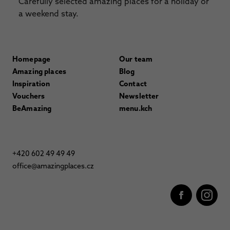
Carefully selected amazing places for a holiday or
a weekend stay.
Homepage
Our team
Amazing places
Blog
Inspiration
Contact
Vouchers
Newsletter
BeAmazing
menu.kch
+420 602 49 49 49
office@amazingplaces.cz