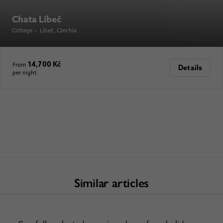
Chata Libeč
Cottage
•
Libeč
, Czechia
14,700 Kč
From
Details
per night
Similar articles