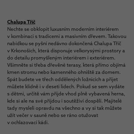
Chalupa Tříč
Nechte se obklopit luxusním moderním interiérem
v kombinaci s tradicemi a masivním dřevem. Takovou
nabídkou se pyšní nedávno dokončená Chalupa Tříč
v Krkonoších, která disponuje velkorysými prostory a
do detailu promyšleným interiérem i exteriérem.
Všimněte si třeba dřevěné terasy, která přímo objímá
kmen stromu nebo kamenného ohniště za domem.
Spát budete ve třech oddělených ložnicích a přijet
můžete klidně i v deseti lidech. Pokud se sem vydáte
s dětmi, určitě vám přijde vhod plně vybavená herna,
kde si ale na své přijdou i soutěživí dospělí. Majitelé
tady mysleli opravdu na všechno a vy si tak můžete
užít večer v sauně nebo se ráno otužovat
v ochlazovací kádi.