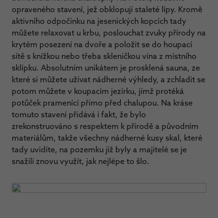
opraveného stavení, jež obklopují staleté lípy. Kromě
aktivního odpočinku na jesenických kopcích tady
můžete relaxovat u krbu, poslouchat zvuky přírody na
krytém posezení na dvoře a položit se do houpací
sítě s knížkou nebo třeba skleničkou vína z místního
sklípku. Absolutním unikátem je prosklená sauna, ze
které si můžete užívat nádherné výhledy, a zchladit se
potom můžete v koupacím jezírku, jímž protéká
potůček pramenící přímo před chalupou. Na kráse
tomuto stavení přidává i fakt, že bylo
zrekonstruováno s respektem k přírodě a původním
materiálům, takže všechny nádherné kusy skal, které
tady uvidíte, na pozemku již byly a majitelé se je
snažili znovu využít, jak nejlépe to šlo.