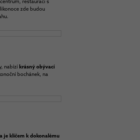
 centrum, restauraci s
Velikonoce zde budou
ahu.
, nabízí
krásný obývací
ikonoční bochánek, na
a je klíčem k dokonalému