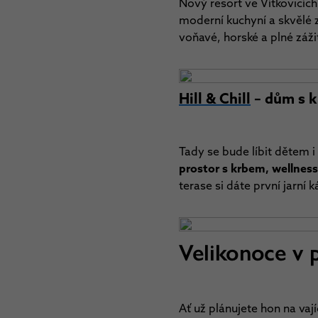
Nový resort ve Vítkovicích
moderní kuchyní a skvělé z
voňavé, horské a plné záži
Hill & Chill
– dům s 
Tady se bude líbit dětem 
prostor s krbem, wellnes
terase si dáte první jarní
Velikonoce v 
Ať už plánujete hon na vaj