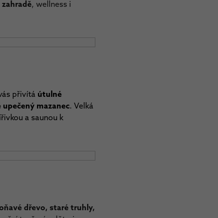
 zahradě
, wellness i
vás přivítá
útulné
tvě upečený mazanec
. Velká
ířivkou a saunou k
oňavé dřevo, staré truhly,