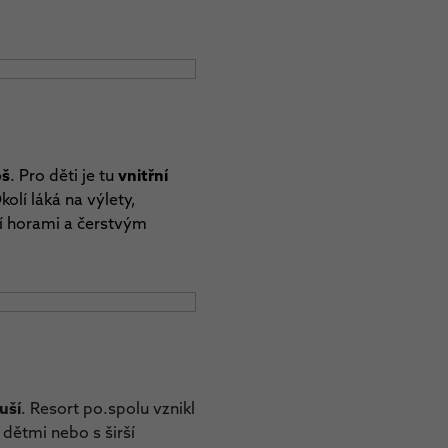
oš
. Pro děti je tu
vnitřní
Okolí láká na výlety,
ní horami a čerstvým
uší
. Resort po.spolu vznikl
 dětmi nebo s širší