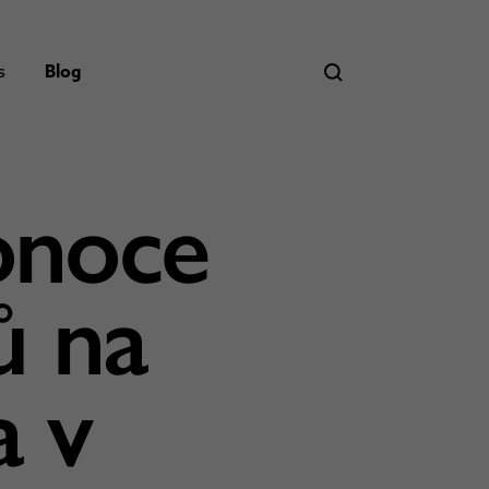
s
Blog
konoce
ů na
a v