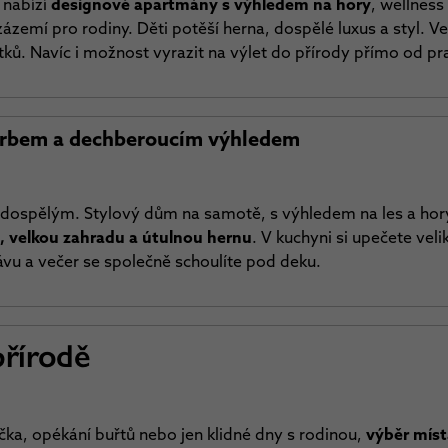
 nabízí
designové apartmány s výhledem na hory
, wellness
ázemí pro rodiny. Děti potěší herna, dospělé luxus a styl. 
tků. Navíc i možnost vyrazit na výlet do přírody přímo od pr
krbem a dechberoucím výhledem
i dospělým. Stylový dům na samotě, s výhledem na les a hory
s, velkou zahradu a útulnou hernu
. V kuchyni si upečete vel
 kávu a večer se společně schoulíte pod deku.
přírodě
íčka, opékání buřtů nebo jen klidné dny s rodinou,
výběr míst