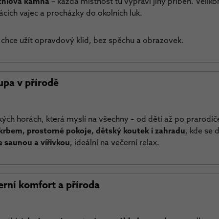
chlová kamna
– každá místnost tu vypráví jiný příběh. Veliko
cích vajec a procházky do okolních luk.
si chce užít opravdový klid, bez spěchu a obrazovek.
upa v přírodě
kých horách, která myslí na všechny – od dětí až po prarodič
krbem, prostorné pokoje, dětský koutek i zahradu
, kde se 
e saunou a vířivkou
, ideální na večerní relax.
rní komfort a příroda