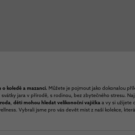
n o koledě a mazanci.
Můžete je pojmout jako dokonalou přílež
i svátky jara v přírodě, s rodinou, bez zbytečného stresu. Na
íroda
,
děti
mohou hledat velikonoční vajíčka
a vy si užijete
ellness. Vybrali jsme pro vás devět míst z naší kolekce, která