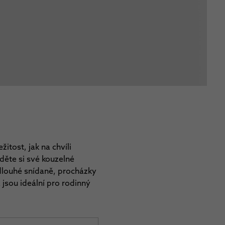
itost, jak na chvíli
jděte si své kouzelné
 dlouhé snídaně, procházky
 jsou ideální pro rodinný