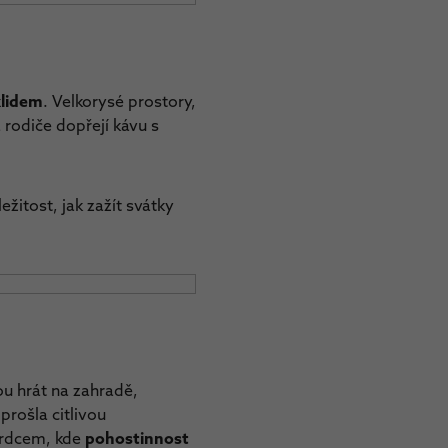
klidem
. Velkorysé prostory,
a rodiče dopřejí kávu s
žitost, jak zažít svátky
ou hrát na zahradě,
prošla citlivou
 srdcem, kde
pohostinnost