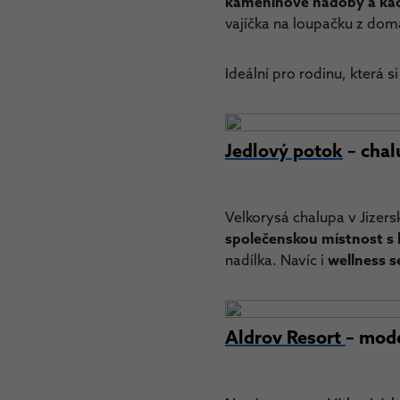
kameninové nádoby a ka
vajíčka na loupačku z domá
Ideální pro rodinu, která 
Jedlový potok
– chal
Velkorysá chalupa v Jizers
společenskou místnost s 
nadílka. Navíc i
wellness s
Aldrov Resort
– mode