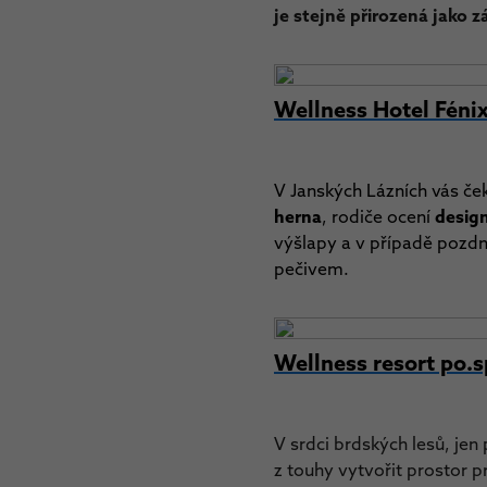
je stejně přirozená jako 
Wellness Hotel Féni
V Janských Lázních vás č
herna
, rodiče ocení
desig
výšlapy a v případě pozdn
pečivem.
Wellness resort po.s
V srdci brdských lesů, jen
z touhy vytvořit prostor p