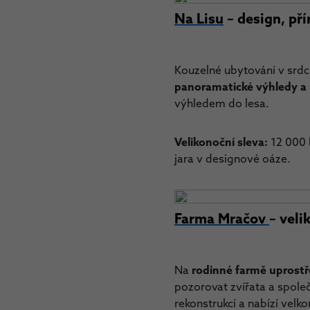
Na Lisu
– design, pří
Kouzelné ubytování v srdc
panoramatické výhledy a 
výhledem do lesa.
Velikonoční sleva:
12 000 K
jara v designové oáze.
Farma Mračov
– veli
Na
rodinné farmě uprostř
pozorovat zvířata a společn
rekonstrukcí a nabízí velk