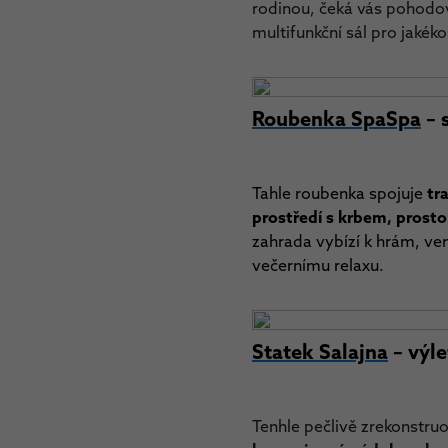
rodinou, čeká vás pohodo
multifunkční sál pro jakékol
Roubenka SpaSpa
– 
Tahle roubenka spojuje
tr
prostředí s krbem, prost
zahrada vybízí k hrám, ve
večernímu relaxu.
Statek Salajna
– výle
Tenhle pečlivě zrekonstruo