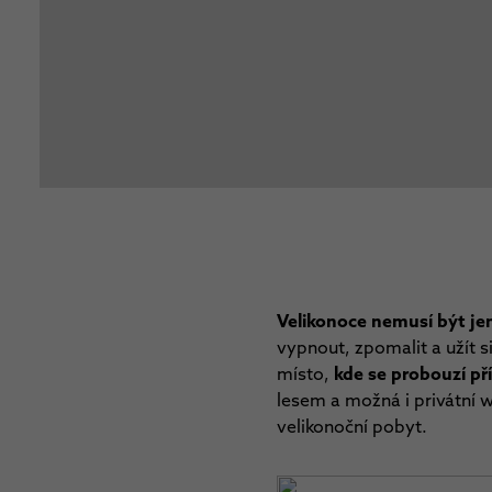
Velikonoce nemusí být je
vypnout, zpomalit a užít s
místo,
kde se probouzí př
lesem a možná i privátní w
velikonoční pobyt.