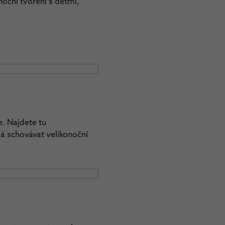
noční tvoření s dětmi,
e. Najdete tu
dá schovávat velikonoční