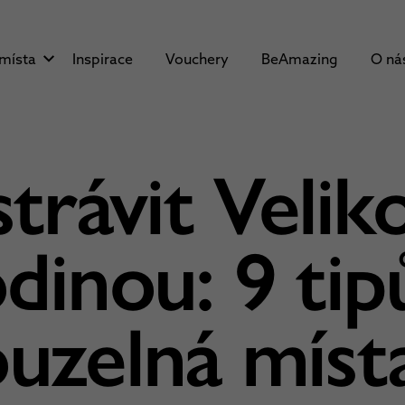
 místa
Inspirace
Vouchery
BeAmazing
O ná
trávit Veli
odinou: 9 tip
uzelná míst