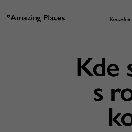
Kouzelná
Kde s
s r
ko