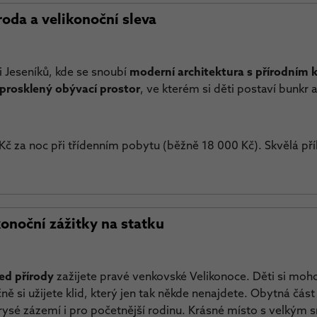
roda a velikonoční sleva
i Jeseníků, kde se snoubí
moderní architektura s přírodním 
prosklený obývací prostor
, ve kterém si děti postaví bunkr 
č za noc při třídenním pobytu (běžně 18 000 Kč). Skvělá příle
konoční zážitky na statku
ed přírody
zažijete pravé venkovské Velikonoce. Děti si moh
ě si užijete klid, který jen tak někde nenajdete. Obytná část 
orysé zázemí i pro početnější rodinu. Krásné místo s velkým