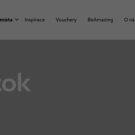
 místa
Inspirace
Vouchery
BeAmazing
O n
tok