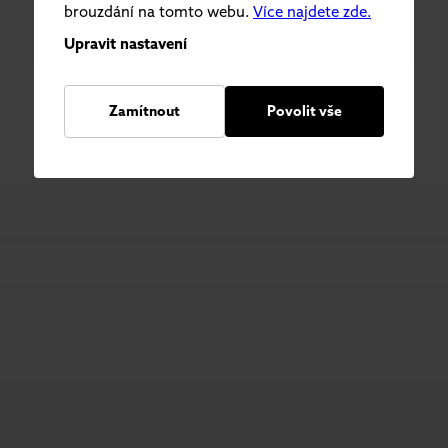
brouzdání na tomto webu.
Více najdete zde.
Upravit nastavení
Zamítnout
Povolit vše