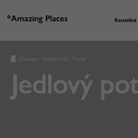
Kouzelná
Chalupa
•
Josefův Důl , Česko
Jedlový po