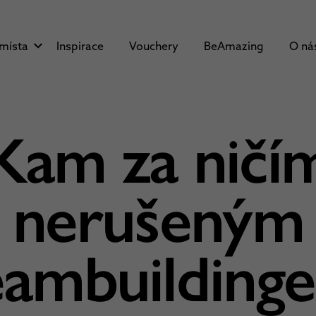
 místa
Inspirace
Vouchery
BeAmazing
O ná
Kam za ničí
nerušeným
eambuilding