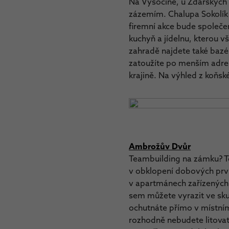
Na Vysočině, u Žďárských 
zázemím. Chalupa Sokolík 
firemní akce bude společe
kuchyň a jídelnu, kterou 
zahradě najdete také bazén
zatoužíte po menším adren
krajině. Na výhled z koňs
Ambrožův Dvůr
Teambuilding na zámku? T
v obklopení dobových prv
v apartmánech zařízených 
sem můžete vyrazit ve skup
ochutnáte přímo v místním 
rozhodně nebudete litovat.