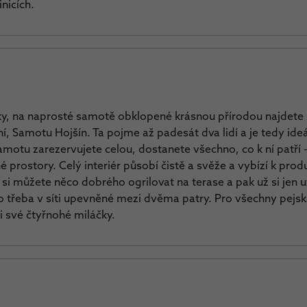
nicích.
íky, na naprosté samotě obklopené krásnou přírodou najdet
, Samotu Hojšín. Ta pojme až padesát dva lidí a je tedy ideá
motu zarezervujete celou, dostanete všechno, co k ní patří 
prostory. Celý interiér působí čistě a svěže a vybízí k produk
 můžete něco dobrého ogrilovat na terase a pak už si jen 
třeba v síti upevněné mezi dvěma patry. Pro všechny pejska
i své čtyřnohé miláčky.