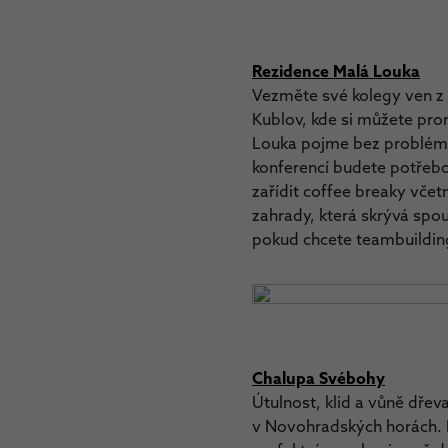
Rezidence Malá Louka
Vezměte své kolegy ven z 
Kublov, kde si můžete pro
Louka pojme bez problémů
konferencí budete potřeb
zařídit coffee breaky včet
zahrady, která skrývá spo
pokud chcete teambuilding
Chalupa Svébohy
Útulnost, klid a vůně dřev
v Novohradských horách. 