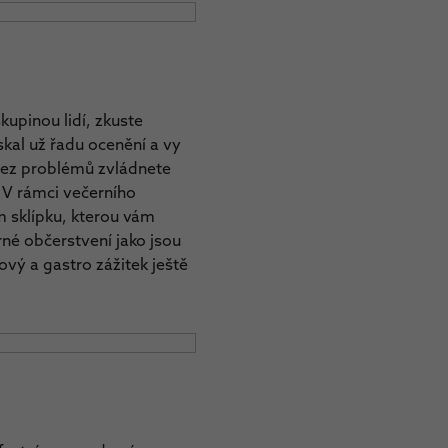
kupinou lidí, zkuste
skal už řadu ocenění a vy
 bez problémů zvládnete
 V rámci večerního
 sklípku, kterou vám
né občerstvení jako jsou
vý a gastro zážitek ještě