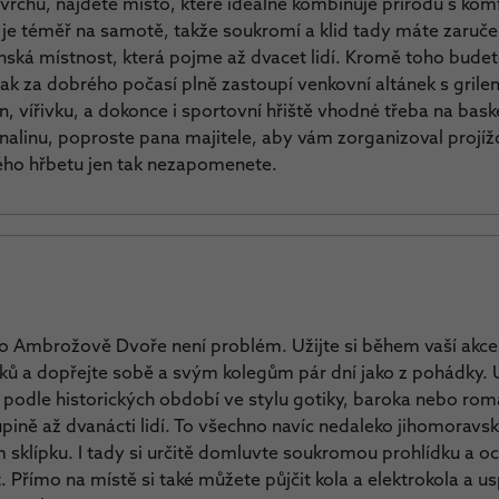
vrchů, najdete místo, které ideálně kombinuje přírodu s k
je téměř na samotě, takže soukromí a klid tady máte zaruče
nská místnost, která pojme až dvacet lidí. Kromě toho budete
však za dobrého počasí plně zastoupí venkovní altánek s gril
, vířivku, a dokonce i sportovní hřiště vhodné třeba na bas
alinu, poproste pana majitele, aby vám zorganizoval projíž
kého hřbetu jen tak nezapomenete.
o Ambrožově Dvoře není problém. Užijte si během vaší akce
ků a dopřejte sobě a svým kolegům pár dní jako z pohádky.
podle historických období ve stylu gotiky, baroka nebo ro
ině až dvanácti lidí. To všechno navíc nedaleko jihomoravský
sklípku. I tady si určitě domluvte soukromou prohlídku a oc
 Přímo na místě si také můžete půjčit kola a elektrokola a 