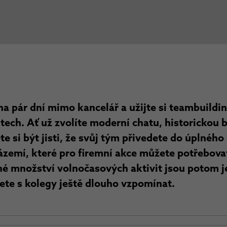
a pár dní mimo kancelář a užijte si teambuildin
tech. Ať už zvolíte moderní chatu, historickou 
te si být jisti, že svůj tým přivedete do úplnéh
ázemí, které pro firemní akce můžete potřebova
né množství volnočasových aktivit jsou potom j
ete s kolegy ještě dlouho vzpomínat.