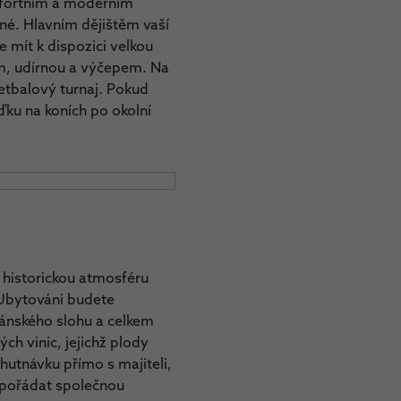
omfortním a moderním
né. Hlavním dějištěm vaší
 mít k dispozici velkou
em, udírnou a výčepem. Na
ketbalový turnaj. Pokud
ďku na koních po okolní
 historickou atmosféru
 Ubytováni budete
mánského slohu a celkem
ch vinic, jejichž plody
hutnávku přímo s majiteli,
uspořádat společnou