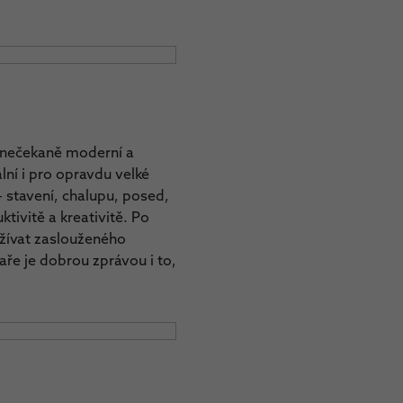
e nečekaně moderní a
lní i pro opravdu velké
– stavení, chalupu, posed,
tivitě a kreativitě. Po
užívat zaslouženého
ře je dobrou zprávou i to,