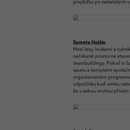
projížďku po nedalekých vi
Samota Hojšín
Mezi lesy, loukami a rybn
nečekaně prostorné stavení
teambuildingy. Pokud si Sa
saunu a kompletní společné 
organizovaném programu si
odpočinku buď venku nebo 
že s sebou mohou přivézt 