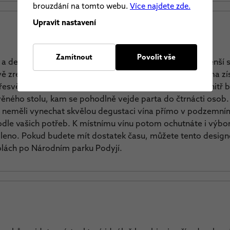
brouzdání na tomto webu.
Více najdete zde.
Upravit nastavení
Zamítnout
Povolit vše
 a designově náročnější a vyrážíte na teambuilding s menší s
vě zrekonstruovaný vinný sklep a lisovna nedaleko Znojma zí
svědčíte, že tomu tak je právem. Společné aktivity uvnitř
věného stolu, kam se pohodlně vejde parta do čtrnácti osob.
neměli vynechat skvělou degustaci vína přímo v podzemním
podle vašich potřeb. K místnímu vínu potom ochutnáte i výbor
leno. Pokud budete mít dostatek času, můžete tento designo
olách po Národním parku Podyjí.