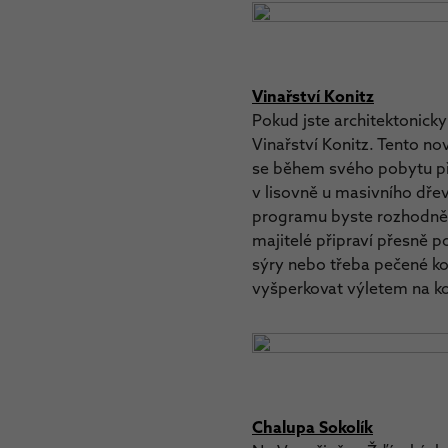
Vinařství Konitz
Pokud jste architektonicky
Vinařství Konitz. Tento no
se během svého pobytu pře
v lisovně u masivního dře
programu byste rozhodně 
majitelé připraví přesně 
sýry nebo třeba pečené ko
vyšperkovat výletem na k
Chalupa Sokolík