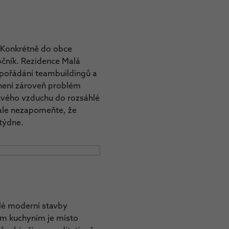
. Konkrétně do obce
očník. Rezidence Malá
 pořádání teambuildingů a
není zároveň problém
rstvého vzduchu do rozsáhlé
 ale nezapomeňte, že
týdne.
hlé moderní stavby
em kuchyním je místo