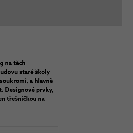
g na těch
budovu staré školy
o soukromí, a hlavně
t. Designové prvky,
en třešničkou na