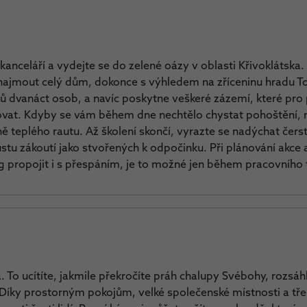
kanceláří a vydejte se do zelené oázy v oblasti Křivoklátska
najmout celý dům, dokonce s výhledem na zříceninu hradu T
 dvanáct osob, a navíc poskytne veškeré zázemí, které pro
ovat. Kdyby se vám během dne nechtělo chystat pohoštění, 
ně teplého rautu. Až školení skončí, vyrazte se nadýchat če
ustu zákoutí jako stvořených k odpočinku. Při plánování akce
 propojit i s přespáním, je to možné jen během pracovního 
a. To ucítíte, jakmile překročíte práh chalupy Svébohy, rozsá
Díky prostorným pokojům, velké společenské místnosti a tř