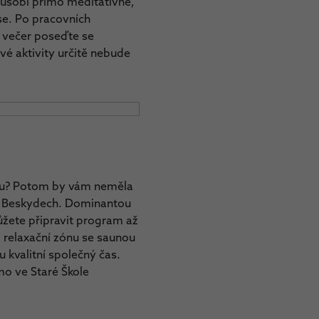
 působí přímo meditativně,
se. Po pracovních
 večer poseďte se
vé aktivity určitě nebude
rou? Potom by vám neměla
 v Beskydech. Dominantou
ůžete připravit program až
i relaxační zónu se saunou
u kvalitní společný čas.
mo ve Staré Škole