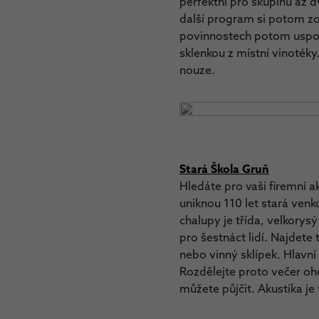
perfektní pro skupinu až d
další program si potom zo
povinnostech potom uspořá
sklenkou z místní vinotéky
nouze.
Stará Škola Gruň
Hledáte pro vaši firemní
uniknou 110 let stará ven
chalupy je třída, velkory
pro šestnáct lidí. Najdete
nebo vinný sklípek. Hlavní 
Rozdělejte proto večer oh
můžete půjčit. Akustika je