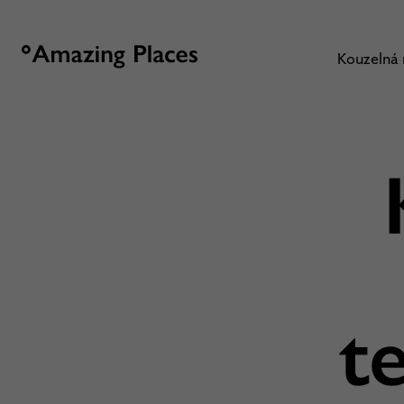
Kouzelná
t