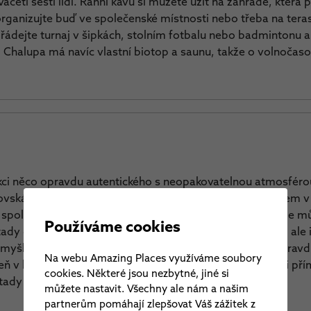
vaceti šesti lidí. Ranní kávu si můžete užít na zahradě, která
rganizujte buď ve společenské místnosti nebo třeba na tera
dejte turnaj v šipkách, stolním fotbalu nebo badmintonu a
. Chalupa má navíc vlastní biotop a saunu, takže o volnočaso
 akci něco opravdu autentického s neopakovatelnou atmosfé
kovská škola, která se údajně pyšní tím nejhezčím výhledem
sý společenský prostor s původními honosnými kamny, kde m
Používáme cookies
 tady dobové prvky, které připomínají původní účel školy, ale 
myšlenkou majitelů je, aby tady všichni hosté strávili opravd
Na webu Amazing Places využíváme soubory
eň v kamnech a oprašte hru na hudební nástroje, které si pří
cookies. Některé jsou nezbytné, jiné si
 tady na malé koncerty perfektní!
můžete nastavit. Všechny ale nám a našim
partnerům pomáhají zlepšovat Váš zážitek z