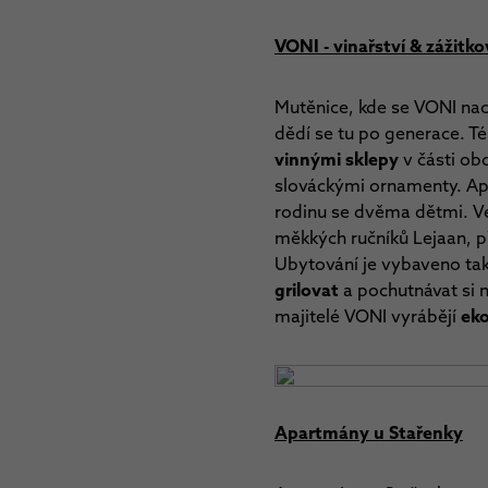
VONI - vinařství & zážitk
Mutěnice, kde se VONI nac
dědí se tu po generace.
Té
vinnými sklepy
v části ob
slováckými ornamenty. Apa
rodinu se dvěma dětmi. V
měkkých ručníků Lejaan, p
Ubytování je vybaveno tak
grilovat
a pochutnávat si n
majitelé VONI vyrábějí
eko
Apartmány u Stařenky