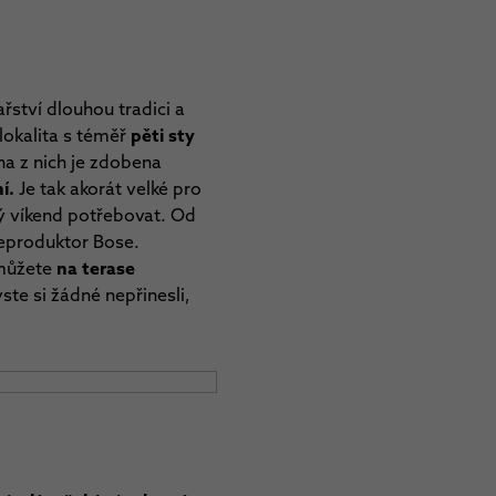
řství dlouhou tradici a
lokalita s téměř
pěti sty
na z nich je zdobena
ní.
Je tak akorát velké pro
ý víkend potřebovat. Od
reproduktor Bose.
můžete
na terase
ste si žádné nepřinesli,