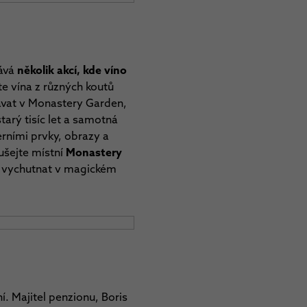
rává
několik akcí, kde víno
e vína z různých koutů
sávat v Monastery Garden,
tarý tisíc let a samotná
erními prvky, obrazy a
ušejte místní
Monastery
dlo vychutnat v magickém
í. Majitel penzionu, Boris