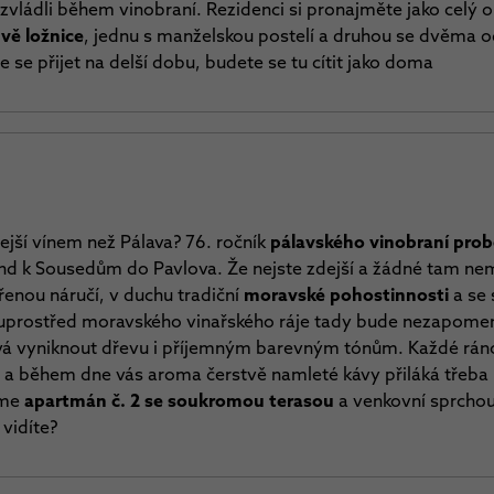
vládli během vinobraní. Rezidenci si pronajměte jako celý ob
vě ložnice
, jednu s manželskou postelí a druhou se dvěma 
e se přijet na delší dobu, budete se tu cítit jako doma
lejší vínem než Pálava? 76. ročník
pálavského vinobraní probě
end k Sousedům do Pavlova.
Že nejste zdejší a žádné tam nem
enou náručí, v duchu tradiční
moravské pohostinnosti
a se 
d uprostřed moravského vinařského ráje tady bude nezapomen
vá vyniknout dřevu i příjemným barevným tónům. Každé ráno
ě
a během dne vás aroma čerstvě namleté kávy přiláká třeba
eme
apartmán č. 2 se soukromou terasou
a venkovní sprcho
 vidíte?