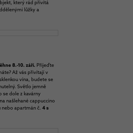
jekt, který rád přivítá
oddělenými lůžky a
hne 8.-10. září.
Přijeďte
áte? Až vás přivítají v
sklenkou vína, budete se
utelný. Světlo jemně
 se dole z kavárny
 na našlehané cappuccino
u nebo apartmán č.
4 s