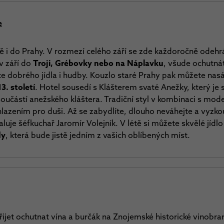
e
ně i do Prahy. V rozmezí celého září se zde každoročně odeh
 v září do
Troji, Grébovky nebo na Náplavku
, všude ochutnát
ete dobrého jídla i hudby. Kouzlo staré Prahy pak můžete na
3. století
. Hotel sousedí s Klášterem svaté Anežky, který je s
součástí anežského kláštera.
Tradiční styl v kombinaci s mod
lazením pro duši. Až se zabydlíte, dlouho neváhejte a vyzko
aluje šéfkuchař Jaromír Volejník. V létě si můžete skvělé jí
dy
, která bude jistě jedním z vašich oblíbených míst.
řijet ochutnat vína a burčák na Znojemské historické vinobran