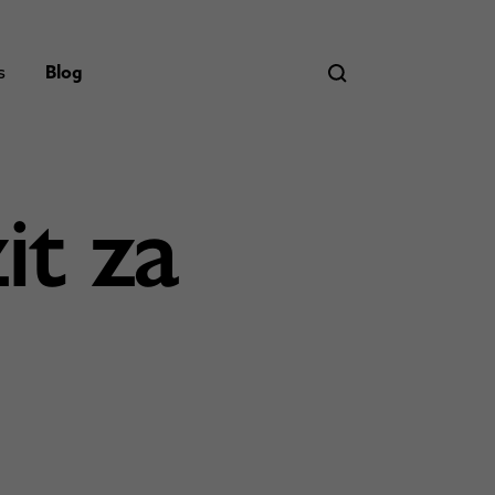
s
Blog
it za