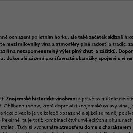
né ochlazení po letním horku, ale také začátek sklizně hr
te mezi milovníky vína a atmosféry plné radosti a tradic, z
azili na nezapomenutelný výlet plný chutí a zážitků. Dop
ut dokonalé zázemí pro šťavnaté okamžiky spojené s vín
tří
Znojemské historické vinobraní
a právě to můžete navští
ě. Oblíbenou show, která doprovází znojemské oslavy vína, j
rické divadlo je velkolepě obsazené a sjíždí se na něj podí
aré Pekárně, ta je totiž kombinací čtyř uměleckých slohů a nac
toletí. Tady si vychutnáte
atmosféru domu s charakterem