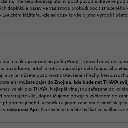
ickému interiéru dodávají útulný pocit původní dřevěné pod
vých doplňků a barev ve vás znovu probudí pocit ztraceného 
 Louckém klášteře, kde se dozvíte vše o jeho výrobě i pěsto
ojma, na okraji
národního parku Podyjí, vyrostl nový designo
 povědomě, hotel je totiž součástí již déle fungujícího
vina
rají a vy je můžete pozorovat z otevřené střechy, kterou ro
nobraní si můžete zajet d
o Znojma, kde bude mít THAYA svůj
vnou ve sklípku THAYA. Nejlepší vína jsou zařazena do kolek
 preferujete klid, doporučujeme pokoje s výhledem do zahra
připomínají hobití vesničku a jiným zase malé vinné sklípky.
le v
restauraci Apri
. Na závěr se nechte hýčkat ve wellness s