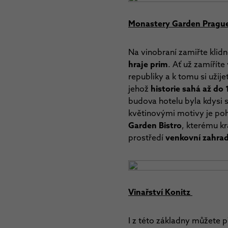
Monastery Garden Pragu
Na vinobraní zamiřte klid
hraje prim
. Ať už zamíříte
republiky a k tomu si užij
jehož
historie sahá až do 1
budova hotelu byla kdysi 
květinovými motivy je poh
Garden Bistro
, kterému kr
prostředí
venkovní zahra
Vinařství Konitz
I z této základny můžete p