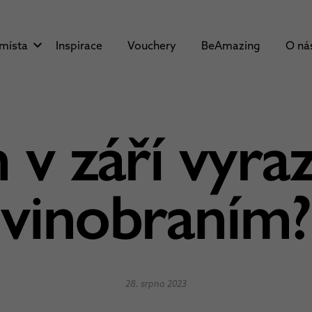
 místa
Inspirace
Vouchery
BeAmazing
O ná
v září vyraz
vinobraním?
28. srpna 2023