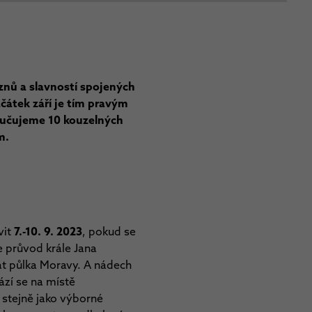
oznů a slavností spojených
ačátek září je tím pravým
oručujeme 10 kouzelných
em.
vit
7.-10. 9. 2023
, pokud se
e průvod krále Jana
vat půlka Moravy. A nádech
hází se na místě
, stejně jako výborné