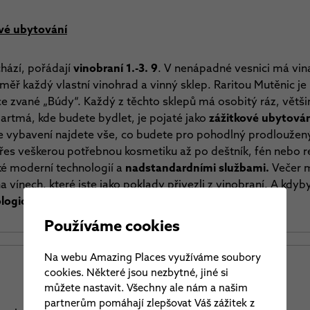
ové ubytování
hází, pořádají
vinobraní 1.-3. 9
. V nenápadné vesnici má vina
měř každý vlastní vinohrad a vinný sklep. Raritou Mutěnic je 
ce zvané „Búdy“. Každý z těchto sklepů má osobitý ráz, větši
rtmá, kde budete bydlet, je pojaté jako
zážitkové ubytová
e vybavení najdete vše, co budete pro pohodlný prodloužen
řes veškerou potřebnou kosmetiku až po deštník, fén nebo 
é moderní technologií a
nadstandardními službami.
Večer 
a vínech, které jste jako poklady přivezli z vinobraní. A kdyby
logická naturální vína
, po kterých nikdy nebolí hlava.
Používáme cookies
Na webu Amazing Places využíváme soubory
cookies. Některé jsou nezbytné, jiné si
můžete nastavit. Všechny ale nám a našim
partnerům pomáhají zlepšovat Váš zážitek z