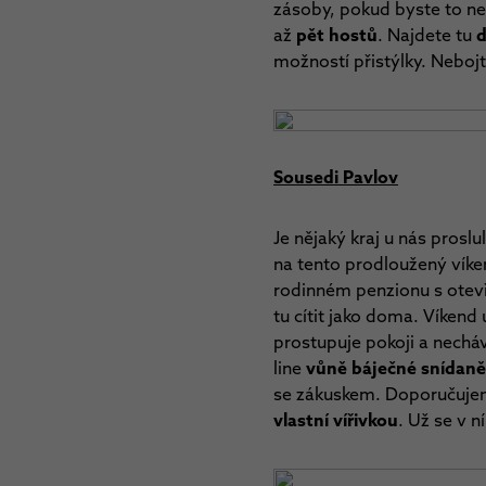
zásoby, pokud byste to nez
až
pět hostů
. Najdete tu
d
možností přistýlky. Nebojt
Sousedi Pavlov
Je nějaký kraj u nás proslu
na tento prodloužený vík
rodinném penzionu s otevř
tu cítit jako doma. Víken
prostupuje pokoji a nechá
line
vůně báječné snídan
se zákuskem. Doporučuj
vlastní vířivkou
. Už se v ní