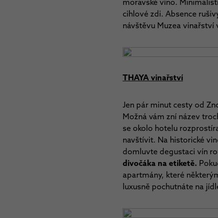
moravské víno.
Minimalist
cihlové zdi. Absence ruši
návštěvu Muzea vinařství v
THAYA vinařství
Jen pár minut cesty od Zn
Možná vám zní název trochu
se okolo hotelu rozprostí
navštívit. Na historické vi
domluvte degustaci vín ro
divočáka na etiketě.
Pokud
apartmány, které některým 
luxusně pochutnáte na jíd