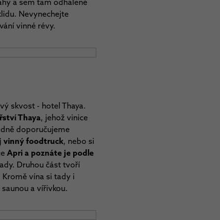
lahy a sem tam odhalené
klidu. Nevynechejte
vání vinné révy.
vý skvost - hotel Thaya.
řství Thaya
, jehož vinice
zhodně doporučujeme
 vinný foodtruck
, nebo si
ce
Apri a poznáte je podle
dy. Druhou část tvoří
 Kromě vína si tady i
e saunou a vířivkou.