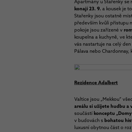
Apartmány u Stařenky se 
konají 23. 9.
a kousek je to
Stařenky jsou ostatně mís
především kvůli přístupu ma
pokoje jsou zařízené v
rom
koupelna a kuchyně, ve kt
vás nastartuje na celý den
Pálava nebo Chardonnay, k
Rezidence Adalbert
Valtice jsou
„
Mekkou” všech
areálu si užijete hudbu a v
součástí
konceptu
„Domy 
v budovách s
bohatou his
luxusní obytnou část o ro