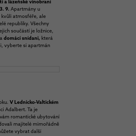
i a lázeňské vinobraní
3. 9.
Apartmány u
kvůli atmosféře, ale
celé republiky. Všechny
ejich součástí je ložnice,
na
domácí snídani,
která
mi, vyberte si apartmán
roku.
V Lednicko-Valtickém
ci Adalbert. Ta je
ut vám romantické ubytování
udovali majitelé mimořádně
žete vybrat další