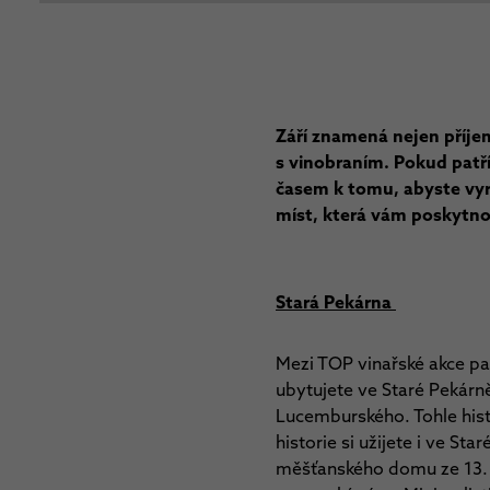
Září znamená nejen příjem
s vinobraním. Pokud patří
časem k tomu, abyste vyr
míst, která vám poskytno
Stará Pekárna
Mezi TOP vinařské akce pa
ubytujete ve Staré Pekárn
Lucemburského. Tohle histo
historie si užijete i ve St
měšťanského domu ze 13. s