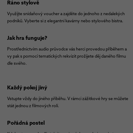
Ráno stylově
Využijte snídaňový voucher a zajděte do jednoho z nedalekých
podniků. Vyberte si z elegantní kavárny nebo stylového bistra.
Jak hra funguje?
Prostřednictvím audio průvodce vás herci provedou příběhem a
vy pak s pomocí tematických rekvizit prožijete děj daného filmu
dle svého.
Každý pokoj jiný
Vstupte vždy do jiného příběhu. V rámci zážitkové hry se můžete
stát jednou z filmových rolí.
Pořádná postel