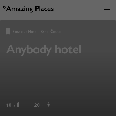
Boutique Hotel
•
Brno, Česko
Anybody hotel
10
20
x
x