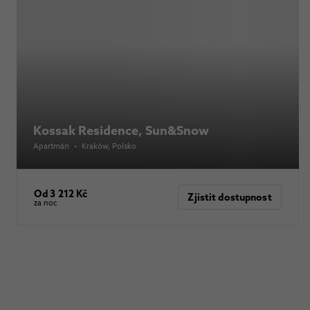
Kossak Residence, Sun&Snow
Apartmán
•
Kraków
, Polsko
Od 3 212 Kč
Zjistit dostupnost
za noc