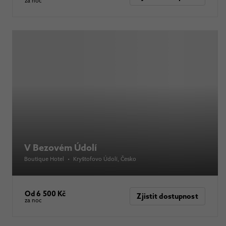
za noc
V Bezovém Údolí
Boutique Hotel
•
Kryštofovo Údolí
, Česko
Od 6 500 Kč
Zjistit dostupnost
za noc