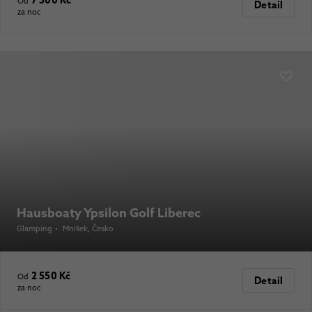
7 500 Kč
Od
Detail
za noc
Hausboaty Ypsilon Golf Liberec
Glamping
•
Mníšek
, Česko
2 550 Kč
Od
Detail
za noc