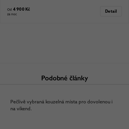
4 900 Kč
Od
Detail
za noc
Podobné články
Pečlivě vybraná kouzelná místa pro dovolenou i
na víkend.