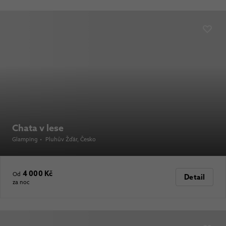
Chata v lese
Glamping
•
Pluhův Žďár
, Česko
4 000 Kč
Od
Detail
za noc