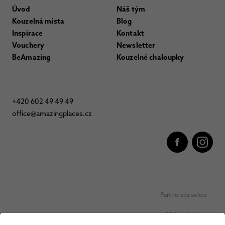
Úvod
Náš tým
Kouzelná místa
Blog
Inspirace
Kontakt
Vouchery
Newsletter
BeAmazing
Kouzelné chaloupky
+420 602 49 49 49
office@amazingplaces.cz
Partnerská sekce
Oblíbená místa