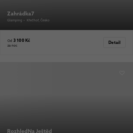
Zahrádka7
Glamping
•
Křečhoř
, Česko
3 100 Kč
Od
Detail
za noc
RozhledNa Ještěd