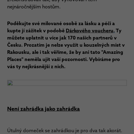
nejnáročnějším hostům.
Poděkujte své milované osobě za lásku a péči a
kupte jí zážitek v podobě
Dárkového voucheru
.
Ty
můžete uplatnit u více jak 170 našich partnerů v
Česku. Prozatím je nelze využít u kouzelných míst v
Rakousku, ale i tak věříme, že by ani tato "Amazing
Places" neměla ujít vaší pozornosti. Vybíráme pro
vás ty nejkrásnější z nich.
Není zahrádka jako zahrádka
Útulný domeček se zahrádkou je pro dva tak akorát.