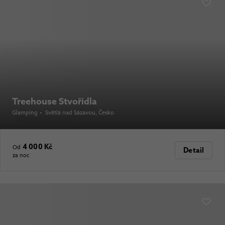
Treehouse Stvořidla
Glamping
•
Světlá nad Sázavou
, Česko
4 000 Kč
Od
Detail
za noc