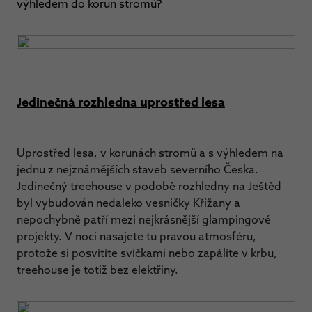
výhledem do korun stromů?
Jedinečná rozhledna uprostřed lesa
Uprostřed lesa, v korunách stromů a s výhledem na
jednu z nejznámějších staveb severního Česka.
Jedinečný treehouse v podobě rozhledny na Ještěd
byl vybudován nedaleko vesničky Křižany a
nepochybně patří mezi nejkrásnější glampingové
projekty. V noci nasajete tu pravou atmosféru,
protože si posvítíte svíčkami nebo zapálíte v krbu,
treehouse je totiž bez elektřiny.