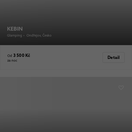
KEBIN
Glamping
•
Ondřejov
, Česko
3 500 Kč
Od
Detail
za noc