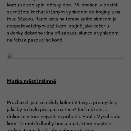
komu se zde splní dětský den. Při lenošení v posteli
se můžete kochat krásným výhledem do krajiny a na
řeku Sázavu. Ranní káva na terase zalité sluncem je
neopakovatelným zážitkem, stejně jako večer u
sklenky dobrého vína při západu slunce s výhledem
na řeku a pasoucí se koně.
Matka měst intimně
Procházeli jste se někdy kolem Vltavy a přemýšleli,
jaké by to bylo přespat na řece? Teď můžete, a
dokonce v tom největším pohodlí. Poblíž Vyšehradu
kotví 12 metrů dlouhý houseboat, který majitelé
zrekonstruovali tak, aby vyhovoval i těm