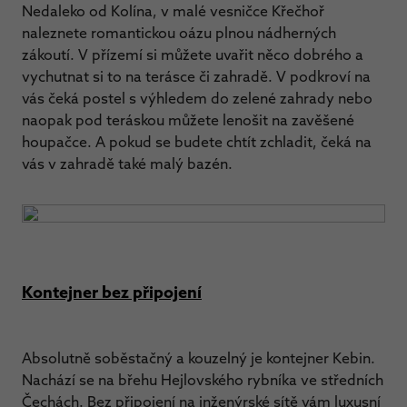
Nedaleko od Kolína, v malé vesničce Křečhoř
naleznete romantickou oázu plnou nádherných
zákoutí. V přízemí si můžete uvařit něco dobrého a
vychutnat si to na terásce či zahradě. V podkroví na
vás čeká postel s výhledem do zelené zahrady nebo
naopak pod teráskou můžete lenošit na zavěšené
houpačce. A pokud se budete chtít zchladit, čeká na
vás v zahradě také malý bazén.
Kontejner bez připojení
Absolutně soběstačný a kouzelný je kontejner Kebin.
Nachází se na břehu Hejlovského rybníka ve středních
Čechách. Bez připojení na inženýrské sítě vám luxusní