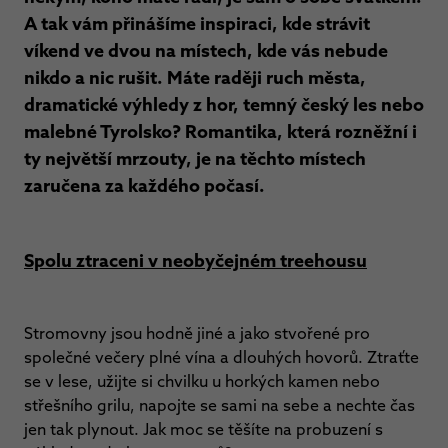
A tak vám přinášíme inspiraci, kde strávit
víkend ve dvou na místech, kde vás nebude
nikdo a nic rušit. Máte raději ruch města,
dramatické výhledy z hor, temný český les nebo
malebné Tyrolsko? Romantika, která rozněžní i
ty největší mrzouty, je na těchto místech
zaručena za každého počasí.
Spolu ztraceni v neobyčejném treehousu
Stromovny jsou hodně jiné a jako stvořené pro
společné večery plné vína a dlouhých hovorů. Ztraťte
se v lese, užijte si chvilku u horkých kamen nebo
střešního grilu, napojte se sami na sebe a nechte čas
jen tak plynout. Jak moc se těšíte na probuzení s