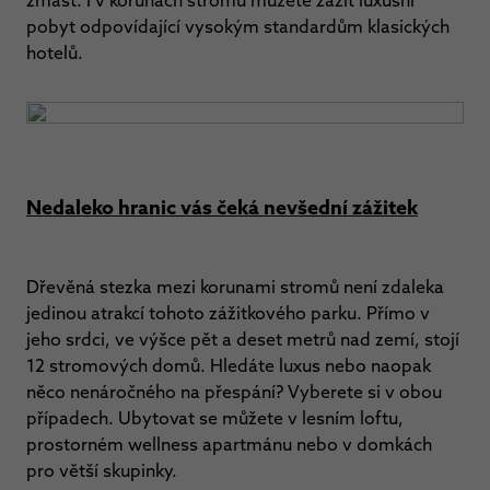
zmást. I v korunách stromů můžete zažít luxusní
pobyt odpovídající vysokým standardům klasických
hotelů.
Nedaleko hranic vás čeká nevšední zážitek
Dřevěná stezka mezi korunami stromů není zdaleka
jedinou atrakcí tohoto zážitkového parku. Přímo v
jeho srdci, ve výšce pět a deset metrů nad zemí, stojí
12 stromových domů. Hledáte luxus nebo naopak
něco nenáročného na přespání? Vyberete si v obou
případech. Ubytovat se můžete v lesním loftu,
prostorném wellness apartmánu nebo v domkách
pro větší skupinky.