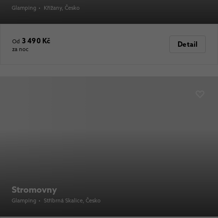
Glamping
•
Křížany
, Česko
3 490 Kč
Od
Detail
za noc
Stromovny
Glamping
•
Stříbrná Skalice
, Česko