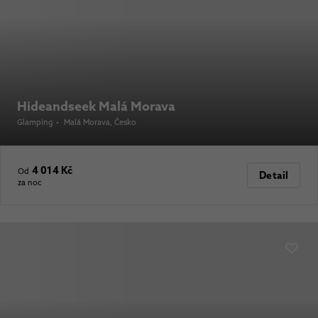
Hideandseek Malá Morava
Glamping
•
Malá Morava
, Česko
4 014 Kč
Od
Detail
za noc