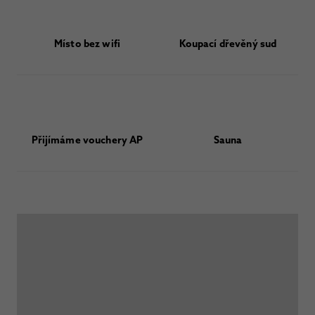
Místo bez wifi
Koupací dřevěný sud
Přijímáme vouchery AP
Sauna