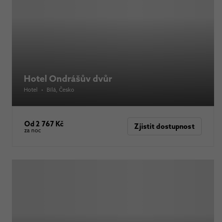
Hotel Ondrášův dvůr
Hotel
•
Bílá
, Česko
Od 2 767 Kč
Zjistit dostupnost
za noc