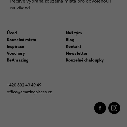
Pečlivě vybraná kouzelná místa pro dovolenou i
na víkend.
Úvod
Náš tým
Kouzelná místa
Blog
Inspirace
Kontakt
Vouchery
Newsletter
BeAmazing
Kouzelné chaloupky
+420 602 49 49 49
office@amazingplaces.cz