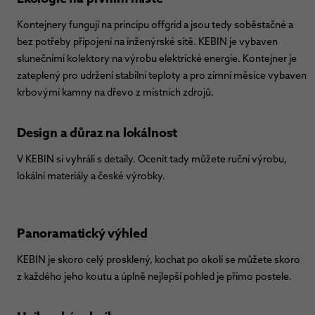
Kontejnery fungují na principu offgrid a jsou tedy soběstačné a
bez potřeby připojení na inženýrské sítě. KEBIN je vybaven
slunečními kolektory na výrobu elektrické energie. Kontejner je
zateplený pro udržení stabilní teploty a pro zimní měsíce vybaven
krbovými kamny na dřevo z místních zdrojů.
Design a důraz na lokálnost
V KEBIN si vyhráli s detaily. Ocenit tady můžete ruční výrobu,
lokální materiály a české výrobky.
Panoramatický výhled
KEBIN je skoro celý prosklený, kochat po okolí se můžete skoro
z každého jeho koutu a úplně nejlepší pohled je přímo postele.