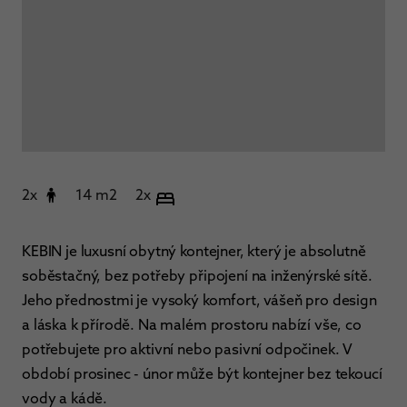
2x
14 m2
2x
KEBIN je luxusní obytný kontejner, který je absolutně
soběstačný, bez potřeby připojení na inženýrské sítě.
Jeho přednostmi je vysoký komfort, vášeň pro design
a láska k přírodě. Na malém prostoru nabízí vše, co
potřebujete pro aktivní nebo pasivní odpočinek. V
období prosinec - únor může být kontejner bez tekoucí
vody a kádě.