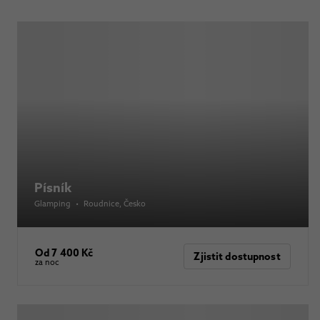
Písník
Glamping
•
Roudnice
, Česko
Od 7 400 Kč
Zjistit dostupnost
za noc