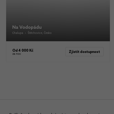
Na Vodopádu
Chalupa
•
Štěchovice
, Česko
Od 4 000 Kč
Zjistit dostupnost
za noc