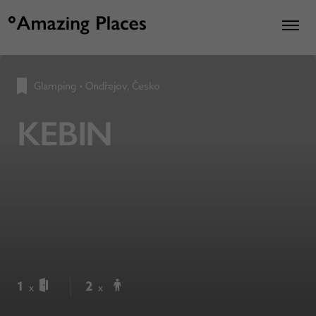
Glamping
•
Ondřejov, Česko
KEBIN
1
2
x
x