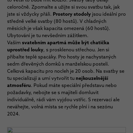
celoročně. Zpomalte a užijte si svou svatbu tak, jak
jste si vždycky přáli.
Prostory stodoly
jsou ideální pro
středně velké svatby (80 hostů). V chladných
měsících je však kapacita omezená (60 hostů).
Ubytování je tu nevšedním zážitkem.
Vaším
svatebním apartmá může být chatička
uprostřed louky
, s prosklenou střechou. Jen si
přibalte teplé spacáky. Pro hosty je nachystaných
sedm dřevěných domků s manželskou postelí.
Celková kapacitu pro nocleh je 20 osob. Na svatby se
tu specializují a umí vytvořit tu
nejkouzelnější
atmosféru
. Pokud máte speciální představu nebo
požadavky, nebojte se s majiteli domluvit
individuálně, rádi vám vyjdou vstříc. S rezervací ale
neváhejte, volná místa se rychle plní i na sezónu
2024.