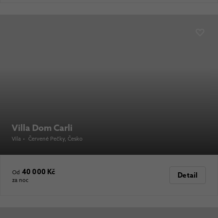
Villa Dom Carli
Vila
•
Červené Pečky
, Česko
40 000 Kč
Od
Detail
za noc