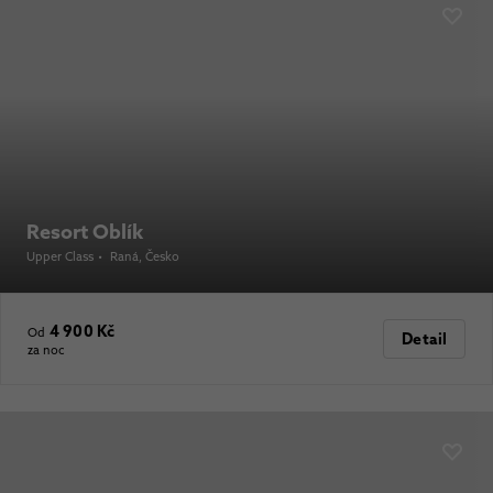
Resort Oblík
Upper Class
•
Raná
, Česko
4 900 Kč
Od
Detail
za noc