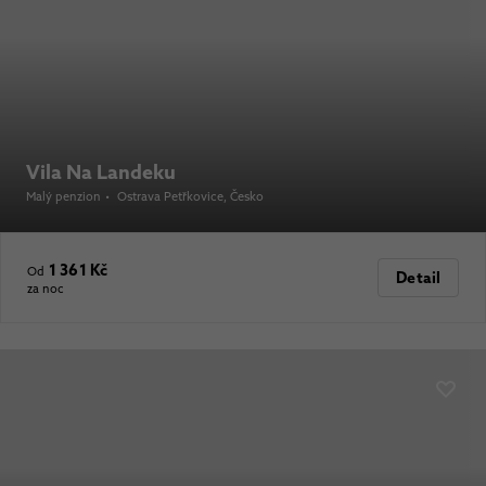
Vila Na Landeku
Malý penzion
•
Ostrava Petřkovice
, Česko
1 361 Kč
Od
Detail
za noc