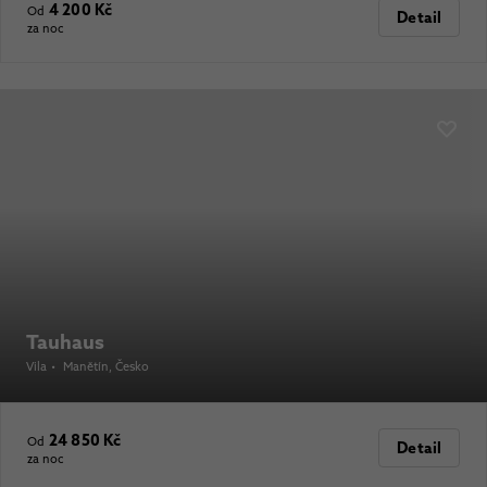
4 200 Kč
Od
Detail
za noc
Tauhaus
Vila
•
Manětín
, Česko
24 850 Kč
Od
Detail
za noc