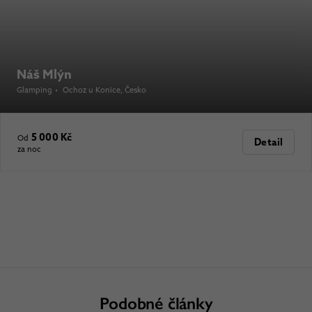
Náš Mlýn
Glamping
•
Ochoz u Konice
, Česko
5 000 Kč
Od
Detail
za noc
Podobné články