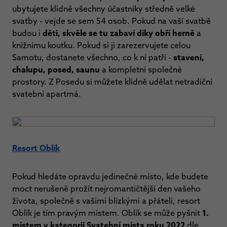
ubytujete klidně všechny účastníky středně velké
svatby - vejde se sem 54 osob. Pokud na vaší svatbě
budou i
děti, skvěle se tu zabaví díky obří herně
a
knižnímu koutku. Pokud si ji zarezervujete celou
Samotu, dostanete všechno, co k ní patří -
stavení,
chalupu, posed, saunu
a kompletní společné
prostory. Z Posedu si můžete klidně udělat netradiční
svatební apartmá.
Resort Oblík
Pokud hledáte opravdu jedinečné místo, kde budete
moct nerušeně prožít nejromantičtější den vašeho
života, společně s vašimi blízkými a přáteli, resort
Oblík je tím pravým místem. Oblík se může pyšnit
1.
místem v kategorii Svatební místa roku 2022
dle