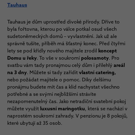
Tauhaus
Tauhaus je dům uprostřed divoké přírody. Dříve to
byla fořtovna, kterou po válce potkal osud všech
sudetoněmeckých domů – vyvlastnění. Jak už ale
správně tušíte, příběh má šťastný konec. Před čtyřmi
lety se pod křídly nového majitele zrodil
koncept
Domu u řeky
. To vše v soukromí
polosamoty
. Pro
svatbu vám tady pronajmou celý dům i přilehlý
areál
na 3 dny
. Můžete si tady zařídit
vlastní catering,
nebo požádat majitele o pomoc. Díky delšímu
pronájmu budete mít čas a klid nachystat všechno
potřebné a se svými nejbližšími strávíte
nezapomenutelný čas. Jako netradiční svatební pokoj
můžete využít
luxusní maringotku
, která se nachází v
naprostém soukromí zahrady. V penzionu je 8 pokojů,
které ubytují až 35 osob.