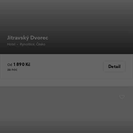
Jítravský Dvorec
Hotel
•
Rynoltice
, Česko
1 890 Kč
Od
Detail
za noc