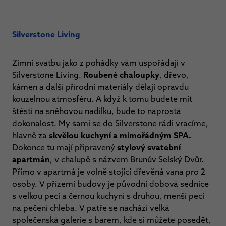
Silverstone Living
Zimní svatbu jako z pohádky vám uspořádají v
Silverstone Living.
Roubené chaloupky
, dřevo,
kámen a další přírodní materiály dělají opravdu
kouzelnou atmosféru. A když k tomu budete mít
štěstí na sněhovou nadílku, bude to naprostá
dokonalost. My sami se do Silverstone rádi vracíme,
hlavně za
skvělou kuchyní a mimořádným SPA.
Dokonce tu mají připravený
stylový svatební
apartmán
, v chalupě s názvem Brunův Selský Dvůr.
Přímo v apartmá je volně stojící dřevěná vana pro 2
osoby. V přízemí budovy je původní dobová sednice
s velkou pecí a černou kuchyní s druhou, menší pecí
na pečení chleba. V patře se nachází velká
společenská galerie s barem, kde si můžete posedět,