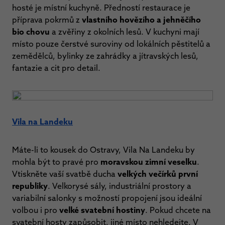
hosté je místní kuchyně. Předností restaurace je
příprava pokrmů z
vlastního hovězího a jehněčího
bio chovu
a zvěřiny z okolních lesů. V kuchyni mají
místo pouze čerstvé suroviny od lokálních pěstitelů a
zemědělců, bylinky ze zahrádky a jítravských lesů,
fantazie a cit pro detail.
Vila na Landeku
Máte-li to kousek do Ostravy, Vila Na Landeku by
mohla být to pravé pro
moravskou zimní veselku
.
Vtiskněte vaší svatbě ducha
velkých večírků první
republiky
. Velkorysé sály, industriální prostory a
variabilní salonky s možností propojení jsou ideální
volbou i pro
velké svatební hostiny
. Pokud chcete na
svatební hosty zapůsobit, jiné místo nehledejte. V