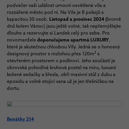
podvečer vaši událost umocní osvětlená vila a
rozzářené město pod ní.
Na Vile je 8 pokojů s
kapacitou 30 osob.
Listopad a prosinec 2024 (
kromě
dnů kolem Vánoc) jsou ještě volné, tak nepřemýšlejte
dlouho a rezervujte si Landek celý pro sebe. Pro
novomanžele
doporučujeme apartmá LUXURY
,
které je skutečnou chloubou Vily. Jedná se o honosný
2
designový prostor s rozlohou přes 120m
s
otevřeném prostorem v podkroví. Jeho součástí je
obrovská pohodlná kruhová postel na míru, luxusní
kožené sedačky a křesla, obří masivní stůl z dubu a
epoxidu a volně stojící vana už je jen třešničkou na
dortu.
Benátky 214