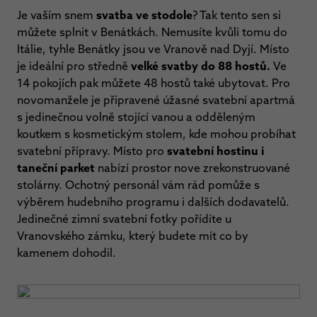
Je vaším snem
svatba ve stodole
? Tak tento sen si
můžete splnit v Benátkách. Nemusíte kvůli tomu do
Itálie, tyhle Benátky jsou ve Vranově nad Dyjí. Místo
je ideální pro středně
velké svatby do 88 hostů.
Ve
14 pokojích pak můžete 48 hostů také ubytovat. Pro
novomanžele je připravené úžasné svatební apartmá
s jedinečnou volně stojící vanou a odděleným
koutkem s kosmetickým stolem, kde mohou probíhat
svatební přípravy. Místo pro
svatební hostinu i
taneční parket
nabízí prostor nove zrekonstruované
stolárny. Ochotný personál vám rád pomůže s
výběrem hudebního programu i dalších dodavatelů.
Jedinečné zimní svatební fotky pořídíte u
Vranovského zámku, který budete mít co by
kamenem dohodil.