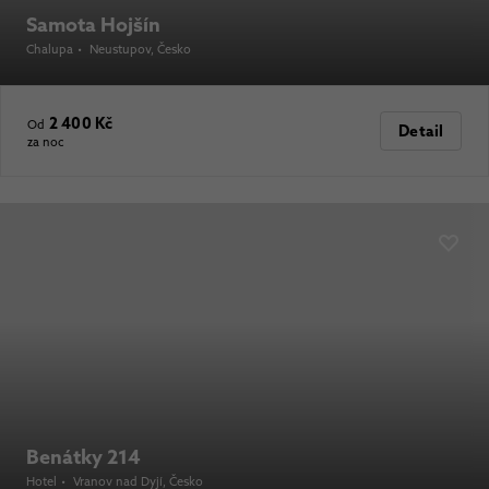
Samota Hojšín
Chalupa
•
Neustupov
, Česko
2 400 Kč
Od
Detail
za noc
Benátky 214
Hotel
•
Vranov nad Dyjí
, Česko