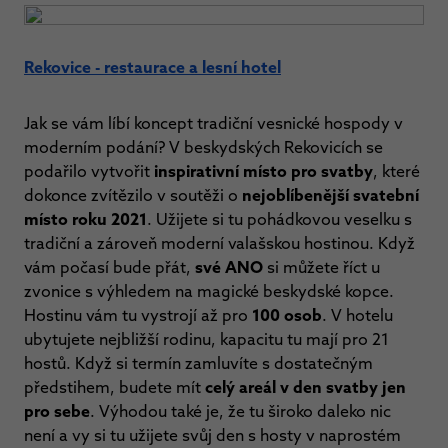
Rekovice - restaurace a lesní hotel
Jak se vám líbí koncept tradiční vesnické hospody v
moderním podání? V beskydských Rekovicích se
podařilo vytvořit
inspirativní místo pro svatby
, které
dokonce zvítězilo v soutěži o
nejoblíbenější svatební
místo roku 2021
. Užijete si tu pohádkovou veselku s
tradiční a zároveň moderní valašskou hostinou. Když
vám počasí bude přát,
své ANO
si můžete říct u
zvonice s výhledem na magické beskydské kopce.
Hostinu vám tu vystrojí až pro
100 osob
. V hotelu
ubytujete nejbližší rodinu, kapacitu tu mají pro 21
hostů. Když si termín zamluvíte s dostatečným
předstihem, budete mít
celý areál v den svatby jen
pro sebe
. Výhodou také je, že tu široko daleko nic
není a vy si tu užijete svůj den s hosty v naprostém