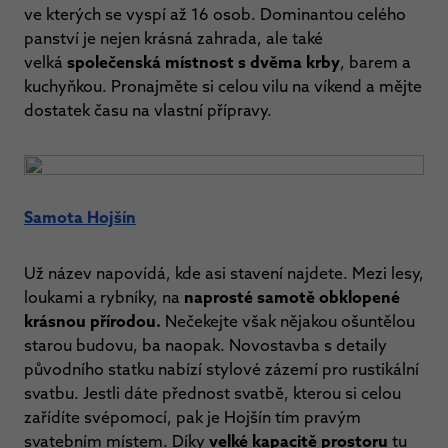
ve kterých se vyspí až 16 osob. Dominantou celého
panství je nejen krásná zahrada, ale také
velká
společenská místnost s dvěma krby
, barem a
kuchyňkou. Pronajměte si celou vilu na víkend a mějte
dostatek času na vlastní přípravy.
Samota Hojšín
Už název napovídá, kde asi stavení najdete. Mezi lesy,
loukami a rybníky, na
naprosté samotě obklopené
krásnou přírodou.
Nečekejte však nějakou ošuntělou
starou budovu, ba naopak. Novostavba s detaily
původního statku nabízí stylové zázemí pro rustikální
svatbu. Jestli dáte přednost svatbě, kterou si celou
zařídíte svépomocí, pak je Hojšín tím pravým
svatebním místem. Díky
velké kapacitě prostoru
tu