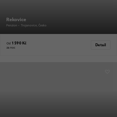
Rekovice
Penzion
•
Trojanovice
, Česko
1 590 Kč
Od
Detail
za noc