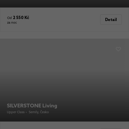
2 550 Kč
Od
Detail
za noc
SILVERSTONE Living
Upper Class
•
Semily
, Česko