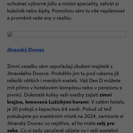
ochutnat výborné jídlo a místní speciality, zahrát si
kulečník nebo šipky. Pomohou vám tu vše naplánovat
a proměnit vaše sny v realitu.
Jítravský Dvorec
Zimní veselku vám uspořádají zkušení majitelé z
Jítravského Dvorce.
Proběhlo jim tu pod rukama již
několik větších i menších svateb. Váš Den D můžete
mít přímo v hotelovém komplexu nebo v penzionu s
pivnicí. Dokonalé kulisy vaší svatby zajistí
zimní
krajina, lemovaná Lužickými horami
. V celém hotelu
je 20 pokojů s kapacitou 64 osob. Pokud už teď
pokukujete po svatebním místě na 2024, zamluvte si
Jítravský Dvorec co nejdříve, ať ho máte
celý pro
sebe
. Co si tady zaručeně užijete vy i vaši svatební