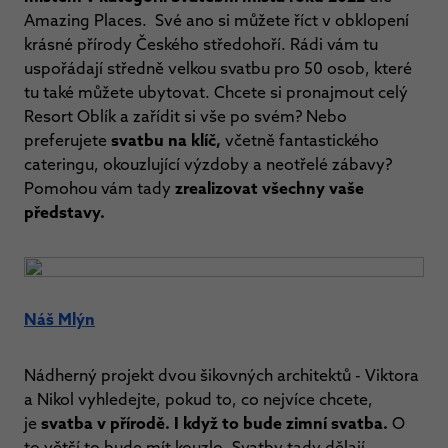
Amazing Places. Své ano si můžete říct v obklopení
krásné přírody Českého středohoří. Rádi vám tu
uspořádají středně velkou svatbu pro 50 osob, které
tu také můžete ubytovat. Chcete si pronajmout celý
Resort Oblík a zařídit si vše po svém? Nebo
preferujete
svatbu na klíč,
včetně fantastického
cateringu, okouzlující výzdoby a neotřelé zábavy?
Pomohou vám tady
zrealizovat všechny vaše
představy.
Náš Mlýn
Nádherný projekt dvou šikovných architektů - Viktora
a Nikol vyhledejte, pokud to, co nejvíce chcete,
je
svatba v přírodě. I když to bude zimní svatba.
O
to větší to bude mít kouzlo. Svatby tady dělají