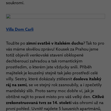
soukromí.
Villa Dom Carli
Toužíte po
zimní svatbě v italském duchu
? Tak to pro
vás máme skvělou zprávu! Kousek za Prahou jsme
totiž objevili venkovské stavení obklopené
dechberoucí zahradou a tak romantickým
prostředím, o kterém jste vždycky snili. Příběh
majitelek je kouzelný stejně tak jako prostředí celé
villy. Sestry, které dokázaly ztělesnit
doslova italský
ráj na zemi,
se ve stejný rok zasnoubily, a i zpečetily
manželský slib. Proto samy moc dobře ví, jak je
obtížné najít to pravé místo pro váš velký den.
Citlivě
zrekonstruovaná tvrz ze 14. století
vás ohromí už na
první pohled. Uvnitř najdete 5 luxusních apartmánů,