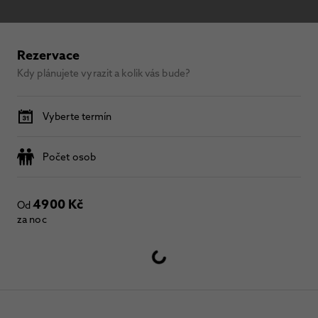
Rezervace
Kdy plánujete vyrazit a kolik vás bude?
Vyberte termín
Počet osob
4900 Kč
Od
za noc