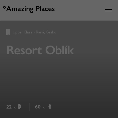
Upper Class
•
Raná, Česko
Resort Oblík
22
60
x
x