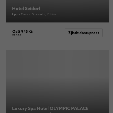
Hotel Seidorf
Upper Class
•
Sosnówka
, Polsko
Od 5 945 Kč
Zjistit dostupnost
za noc
Luxury Spa Hotel OLYMPIC PALACE