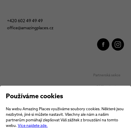
+420 602 49 49 49
office@amazingplaces.cz
Partnerská sekce
Oblíbená místa
Používáme cookies
Ochrana osobních údajů
Na webu Amazing Places využíváme soubory cookies. Některé jsou
Obchodní podmínky Vouchery
nezbytné, jiné si můžete nastavit. Všechny ale nám a našim
partnerům pomáhají zlepšovat Váš zážitek z brouzdání na tomto
Obchodní podmínky
webu.
Více najdete zde.