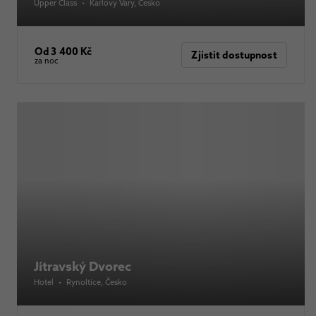
Upper Class
•
Karlovy Vary
, Česko
Od 3 400 Kč
Zjistit dostupnost
za noc
Jítravský Dvorec
Hotel
•
Rynoltice
, Česko