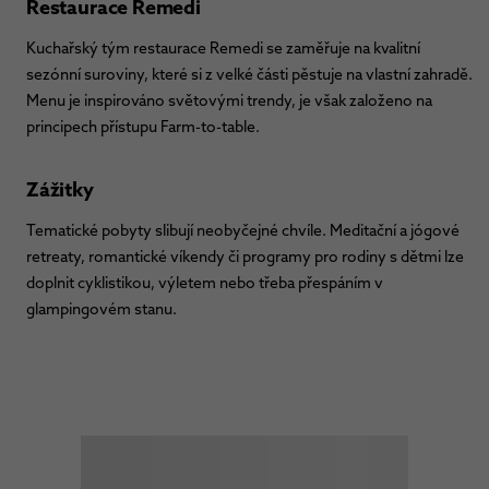
Restaurace Remedi
Kuchařský tým restaurace Remedi se zaměřuje na kvalitní
sezónní suroviny, které si z velké části pěstuje na vlastní zahradě.
Menu je inspirováno světovými trendy, je však založeno na
principech přístupu Farm-to-table.
Zážitky
Tematické pobyty slibují neobyčejné chvíle. Meditační a jógové
retreaty, romantické víkendy či programy pro rodiny s dětmi lze
doplnit cyklistikou, výletem nebo třeba přespáním v
glampingovém stanu.