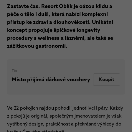
Zastavte čas. Resort Oblík je oázou klidu a
péče o tělo i duši, která nabízí komplexní
přístup ke zdraví a dlouhověkosti. Unikátní
koncept propojuje špičkové longevity
procedury s wellness a lázněmi, ale také se
zážitkovou gastronomií.
Tip
Místo přijímá dárkové vouchery
Koupit
Ve 22 pokojích najdou pohodlí jednotlivci i páry. Každý
z pokojů je originál, společným jmenovatelem je však
vytříbený design, praktičnost a překrásné výhledy do
krajiny Českého středohoří.