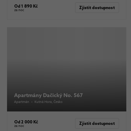
Od 1 890 Kč
Zjistit dostupnost
za noc
Apartmány Dačický No. 567
Apartmán
•
Kutná Hora
, Česko
Od 2 000 Kč
Zjistit dostupnost
za noc