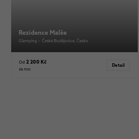
Rezidence Malše
Glamping
•
České Budějovice
, Česko
2 200 Kč
Od
Detail
za noc