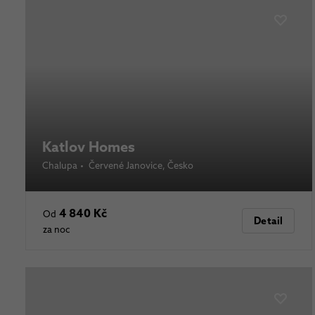
Katlov Homes
Chalupa
•
Červené Janovice
, Česko
4 840 Kč
Od
Detail
za noc