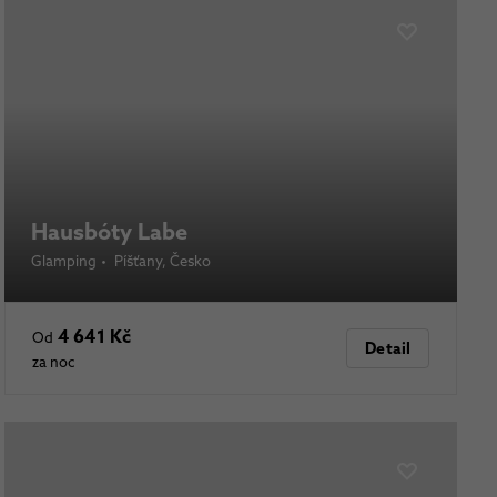
Hausbóty Labe
Glamping
•
Píšťany
, Česko
4 641 Kč
Od
Detail
za noc