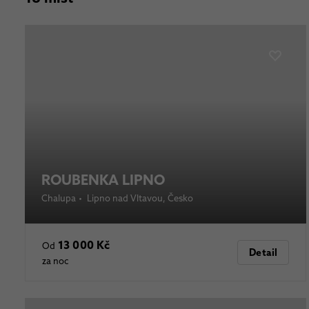
ROUBENKA LIPNO
Chalupa
•
Lipno nad Vltavou
, Česko
13 000 Kč
Od
Detail
za noc