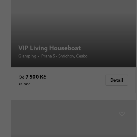
VIP Living Houseboat
Glamping
•
Praha 5 - Smíchov
, Česko
7 500 Kč
Od
Detail
za noc