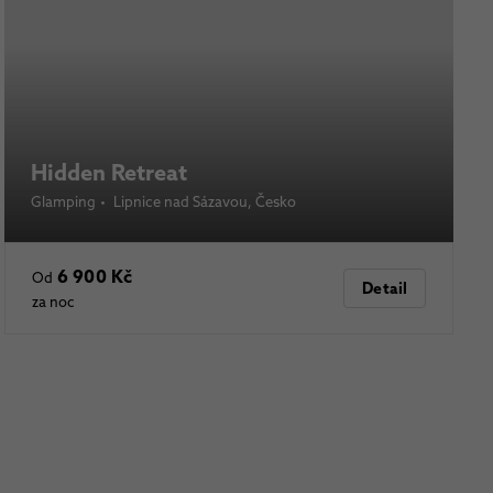
Hidden Retreat
Glamping
•
Lipnice nad Sázavou
, Česko
6 900 Kč
Od
Detail
za noc