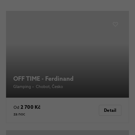
OFF TIME - Ferdinand
Glamping
•
Chobot
, Česko
2 700 Kč
Od
Detail
za noc