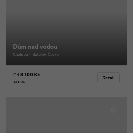
Dům nad vodou
Chalupa
•
Batelov
, Česko
8 100 Kč
Od
Detail
za noc