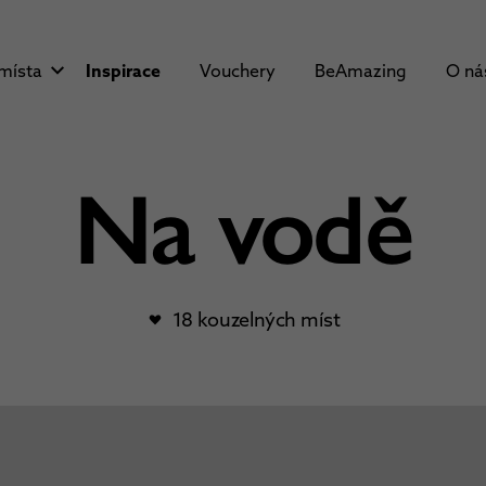
 místa
Inspirace
Vouchery
BeAmazing
O n
Na vodě
18 kouzelných míst