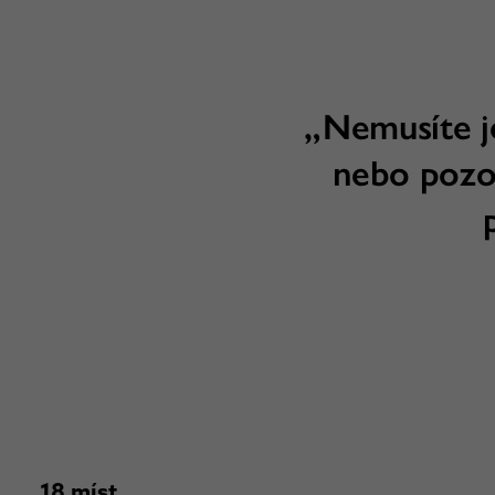
„Nemusíte j
nebo pozor
18 míst