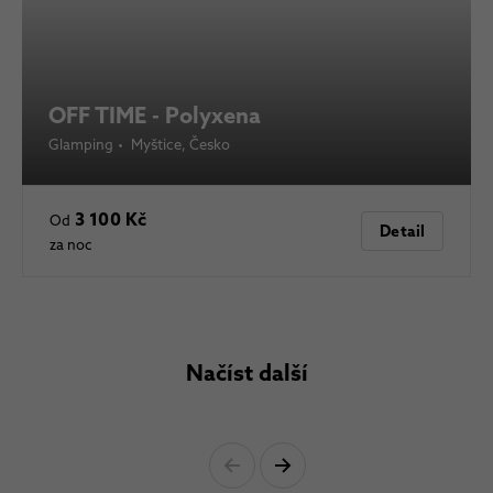
OFF TIME - Polyxena
Glamping
•
Myštice
, Česko
3 100 Kč
Od
Detail
za noc
Načíst další