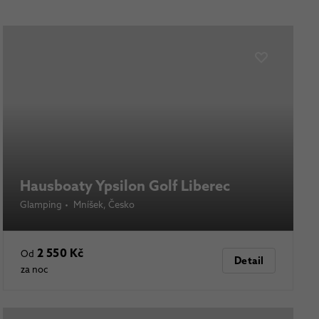
Hausboaty Ypsilon Golf Liberec
Glamping
•
Mníšek
, Česko
2 550 Kč
Od
Detail
za noc