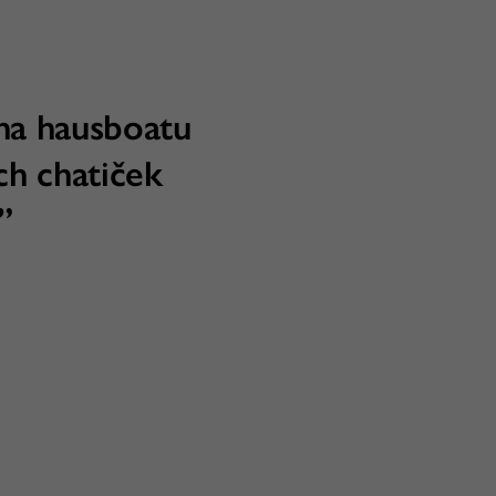
na hausboatu
ch chatiček
”