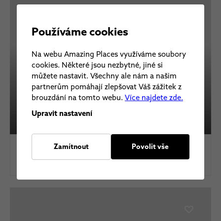
Používáme cookies
Na webu Amazing Places využíváme soubory
cookies. Některé jsou nezbytné, jiné si
můžete nastavit. Všechny ale nám a našim
partnerům pomáhají zlepšovat Váš zážitek z
brouzdání na tomto webu.
Více najdete zde.
Kometa Lipno Blue Marine
Upravit nastavení
Glamping
•
Frymburk
, Česko
Zamítnout
Povolit vše
3 990 Kč
Od
Detail
za noc