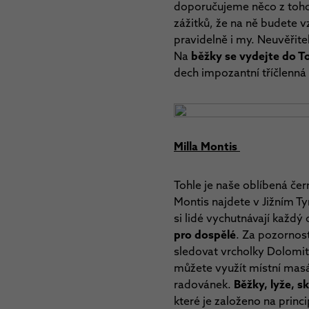
doporučujeme něco z toho
zážitků, že na ně budete v
pravidelně i my. Neuvěřit
Na
běžky se vydejte do T
dech impozantní tříčlenná 
Milla Montis
Tohle je naše oblíbená čer
Montis najdete v Jižním Tyr
si lidé vychutnávají každ
pro dospělé
. Za pozornost
sledovat vrcholky Dolomit
můžete využít místní masá
radovánek.
Běžky, lyže, sk
které je založeno na princ