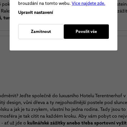
brouzdání na tomto webu.
Více najdete zde.
4 pokojích se ubytuje celkem 50 osob. Schladming-Dachstein 
 Rakouska. Je to místo jako stvořené pro nové společné zážit
Upravit nastavení
, turistika
a v létě i jízda na kole, golf a další.
Zamítnout
Povolit vše
měnit? Jeďte společně do luxusního Hotelu Terentnerhof v It
itý design, vůni dřeva a ty nejpohodlnější postele pod slun
olsku a jak je tu zvykem, vlastní ho jedna rodina. Tady jsou 
osféra je tak cítit na každém kroku. Aby vám pobyt co nejvíc
 - ať už jde o
kulinářské zážitky anebo třeba sportovní vyžit