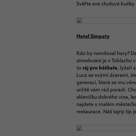
Svěřte své chuťové buňky 
Hotel Simpaty
Kdo by nemiloval hory? Da
stmelování je v Toblachu v
to
ráj pro běžkaře
, lyžaři
Luca se svými dcerami, kt
generací, která se mu věnuj
určitě vám rád poradí. Chc
skleničku dobrého vína, ko
najdete v malém městečku 
restaurace. Náš tajný tip 