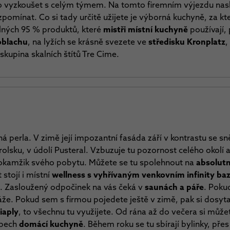
 vyzkoušet s celým týmem. Na tomto firemním výjezdu nasbí
zpomínat. Co si tady určitě užijete je výborná kuchyně, za k
elných 95 % produktů, které
mistři místní kuchyně
používají, 
oblachu
, na lyžích se krásně svezete ve
středisku Kronplatz
,
skupina skalních štítů Tre Cime.
ná perla. V zimě její impozantní fasáda září v kontrastu se sn
olsku, v údolí Pusteral. Vzbuzuje tu pozornost celého okolí a 
ý okamžik svého pobytu. Můžete se tu spolehnout na
absolutn
 stojí i místní
wellness s vyhřívaným venkovním infinity b
. Zasloužený odpočinek na vás čeká v
saunách a páře
. Poku
že. Pokud sem s firmou pojedete ještě v zimě, pak si dosyta
iaply
, to všechnu tu využijete. Od rána až do večera si můžet
ipech
domácí kuchyně
. Během roku se tu sbírají bylinky, pře