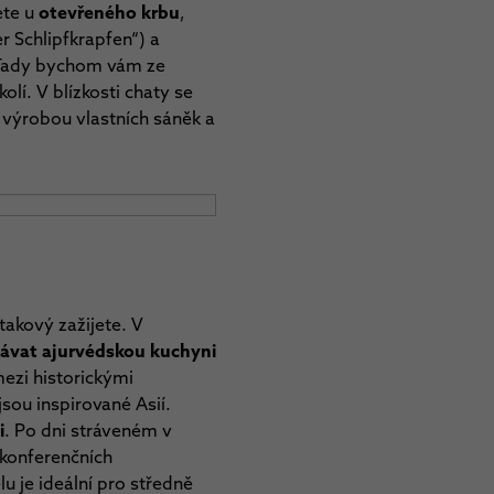
ete u
otevřeného krbu
,
r Schlipfkrapfen“)
a
. Tady bychom vám ze
kolí. V blízkosti chaty se
výrobou vlastních sáněk a
akový zažijete. V
tnávat ajurvédskou kuchyni
ezi historickými
sou inspirované Asií.
i
. Po dni stráveném v
 konferenčních
u je ideální pro středně