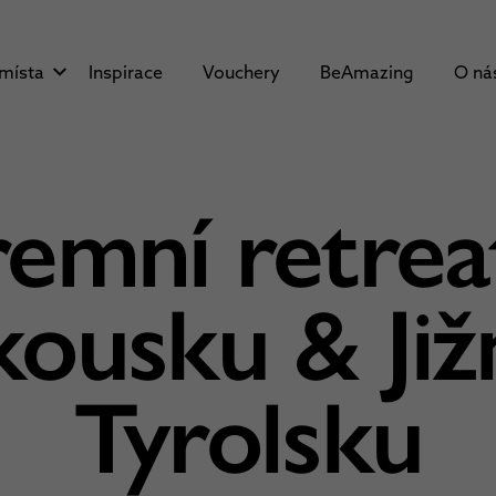
 místa
Inspirace
Vouchery
BeAmazing
O ná
remní retrea
kousku & Již
Tyrolsku