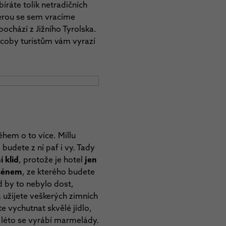
ráte tolik netradičních
terou se sem vracíme
pochází z Jižního Tyrolska.
 coby turistům vám vyrazí
ěhem o to více. Millu
budete z ní paf i vy. Tady
í klid
, protože je hotel
jen
azénem
, ze kterého budete
d by to nebylo dost,
 užijete veškerých zimních
e vychutnat skvělé jídlo,
s léto se vyrábí marmelády.