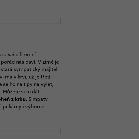
pro vaše firemní
 pořád nás baví. V zimě je
e stará sympatický majitel
má v krvi, už je třetí
 se ho na tipy na výlet,
. Můžete si tu dát
oheň z krbu
. Simpaty
é pekárny i výborné