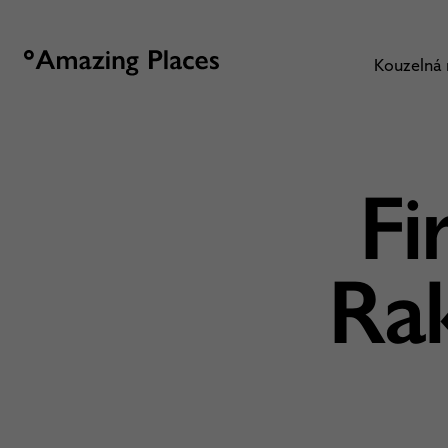
Kouzelná
Fi
Ra