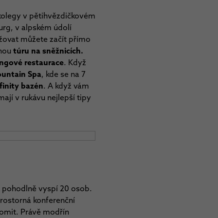
 kolegy v pětihvězdičkovém
urg, v alpském údolí
žovat můžete začít přímo
žnou
túru na sněžnicích.
ningové restaurace
. Když
ountain Spa
, kde se na 7
finity bazén
. A když vám
ají v rukávu nejlepší tipy
e pohodlně vyspí 20 osob.
prostorná konferenční
lomit. Právě modřín