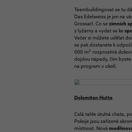
Teambuildingovat se tu dá
Das Edelweiss je jen na vá
Grossarl. Co se
zimních s
z lyžárny a vydat se ke
spo
Večer si můžete udělat do
se pak dostanete k odpoči
2
000 m
rozprostírá dokon
dojdou nápady, čím byste s
na program v okolí.
Dolomiten Hutte
Celá tahle útulná chata, 
Pokoje jsou zařízené skrom
místnost. Nová
modřínová