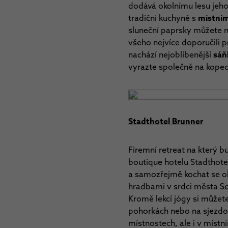
dodává okolnímu lesu jeho
tradiční kuchyně s
místním
sluneční paprsky můžete n
všeho nejvíce doporučili 
nachází nejoblíbenější
sáň
vyrazte společně na kopec
Stadthotel Brunner
Firemní retreat na který 
boutique hotelu Stadthot
a samozřejmě kochat se ok
hradbami v srdci města Sch
Kromě lekcí jógy si můžete 
pohorkách nebo na sjezdo
místnostech, ale i v místn