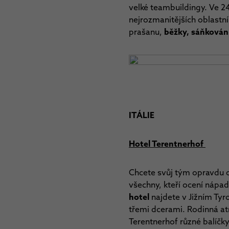
velké teambuildingy. Ve 2
nejrozmanitějších oblastní
prašanu,
běžky, sáňkování
ITÁLIE
Hotel Terentnerhof
Chcete svůj tým opravdu od
všechny, kteří ocení nápad
hotel
najdete v Jižním Tyr
třemi dcerami. Rodinná atm
Terentnerhof různé balíčky