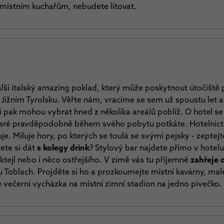
místním kuchařům, nebudete litovat.
lší italský amazing poklad, který může poskytnout útočiště 
 Jižním Tyrolsku. Věřte nám, vracíme se sem už spoustu let a
 si pak mohou vybrat hned z několika areálů poblíž. O hotel s
eré pravděpodobně během svého pobytu potkáte. Hotelnictví 
e. Miluje hory, po kterých se toulá se svými pejsky - zeptejte
ete si dát
s kolegy drink
? Stylový bar najdete přímo v hotelu
ktejl nebo i něco ostřejšího. V zimě vás tu příjemně
zahřeje 
Toblach. Projděte si ho a prozkoumejte místní kavárny, mal
je večerní vycházka na místní zimní stadion na jedno pivečko.