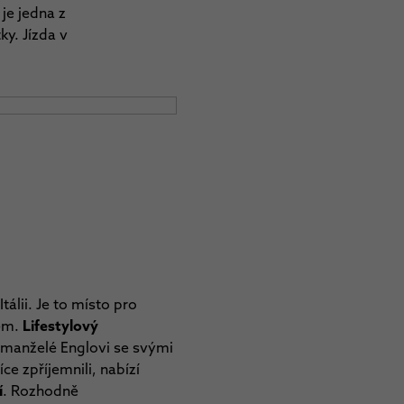
je jedna z
ky. Jízda v
álii. Je to místo pro
cem.
Lifestylový
to manželé Englovi se svými
e zpříjemnili, nabízí
í
. Rozhodně