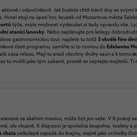
 aktivně i odpočinkově. Jak budete chtít trávit dny se svými
s. Hotel stojí na úpatí hor, kousek od Mozartova města Salzb
portů
týče, máte možnost vyzkoušet si tady opravdu vše. Ly
dní stanici lanovky
. Nebo naplánujte pro kolegy dobrodru
slova gastronomickou tour, najdete tu totiž
3 skvělé fine di
nkové části programu, zamiřte si to rovnou do
Edelweiss M
alá oáza relaxu. Mají tu snad všechny druhy saun a k tomu
in
e tu mohli jako tým zabavit, prostě se zeptejte majitelů. Ti m
postavená na skalním masivu, může být jen vaše. V 8 pokojí s
ně, ale vkusně. K dispozici je společná koupelna, toalety a 
 chata
velkolepě zapadá do krajiny, stejně jako vrcholky Do