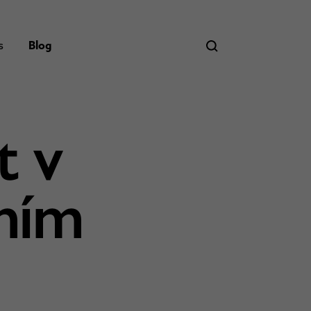
s
Blog
t v
ním