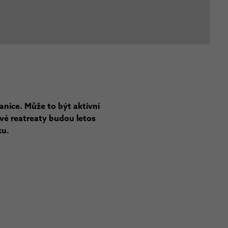
nice. Může to být aktivní
ové reatreaty budou letos
ku.