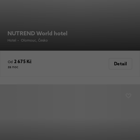
NUTREND World hotel
Hotel
•
Olomouc
, Česko
2 675 Kč
Od
Detail
za noc