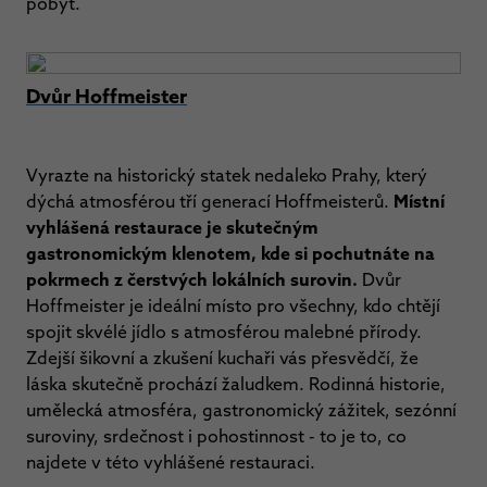
pobyt.
Dvůr Hoffmeister
Vyrazte na historický statek nedaleko Prahy, který
dýchá atmosférou tří generací Hoffmeisterů.
Místní
vyhlášená restaurace je skutečným
gastronomickým klenotem, kde si pochutnáte na
pokrmech z čerstvých lokálních surovin.
Dvůr
Hoffmeister je ideální místo pro všechny, kdo chtějí
spojit skvélé jídlo s atmosférou malebné přírody.
Zdejší šikovní a zkušení kuchaři vás přesvědčí, že
láska skutečně prochází žaludkem. Rodinná historie,
umělecká atmosféra, gastronomický zážitek, sezónní
suroviny, srdečnost i pohostinnost - to je to, co
najdete v této vyhlášené restauraci.