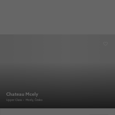
Chateau Mcely
Upper Class
•
Mcely
, Česko