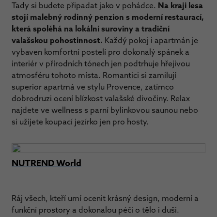
Tady si budete připadat jako v pohádce.
Na kraji lesa
stojí malebný rodinný penzion s moderní restaurací,
která spoléhá
na lokální suroviny a tradiční
valašskou pohostinnost.
Každý pokoj i apartmán je
vybaven komfortní postelí pro dokonalý spánek a
interiér v přírodních tónech jen podtrhuje hřejivou
atmosféru tohoto místa. Romantici si zamilují
superior apartmá ve stylu Provence, zatímco
dobrodruzi ocení blízkost valašské divočiny. Relax
najdete ve wellness s parní bylinkovou saunou nebo
si užijete koupací jezírko jen pro hosty.
NUTREND World
Ráj všech, kteří umí ocenit krásný design, moderní a
funkční prostory a dokonalou péči o tělo i duši.