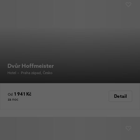
Dvůr Hoffmeister
Hotel
•
Praha západ
, Česko
1 941 Kč
Od
Detail
za noc