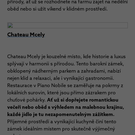
přírody, ať už se rozhodnete na farmu zajet na nedělní
oběd nebo si užít víkend v klidném prostředí.
Chateau Mcely
Chateau Mcely je kouzelné místo, kde historie a luxus
splývají v harmonii s přírodou. Tento barokní zámek,
obklopený nádherným parkem a zahradami, nabízí
nejen klid a relaxaci, ale i vynikající gastronomii.
Restaurace v Piano Nobile se zaměřuje na pokrmy z
lokálních surovin, které jsou přímo zázrakem pro
chuťové pohárky.
Ať už si dopřejete romantickou
večeři nebo oběd s výhledem na malebnou krajinu,
každé jídlo je tu nezapomenutelným zážitkem.
Příjemné prostředí a vynikající kuchyně činí tento
zámek ideálním místem pro skutečně výjimečný