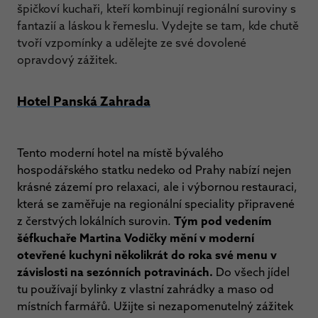
špičkoví kuchaři, kteří kombinují regionální suroviny s
fantazií a láskou k řemeslu. Vydejte se tam, kde chutě
tvoří vzpomínky a udělejte ze své dovolené
opravdový zážitek.
Hotel Panská Zahrada
Tento moderní hotel na místě bývalého
hospodářského statku nedeko od Prahy nabízí nejen
krásné zázemí pro relaxaci, ale i výbornou restauraci,
která se zaměřuje na regionální speciality připravené
z čerstvých lokálních surovin.
Tým pod vedením
šéfkuchaře Martina Vodičky mění v moderní
otevřené kuchyni několikrát do roka své menu v
závislosti na sezónních potravinách.
Do všech jídel
tu používají bylinky z vlastní zahrádky a maso od
místních farmářů. Užijte si nezapomenutelný zážitek