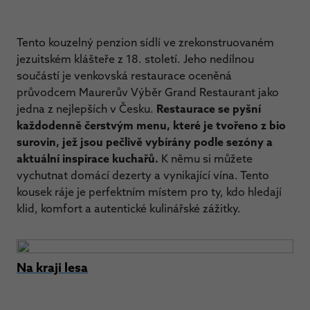
Tento kouzelný penzion sídlí ve zrekonstruovaném
jezuitském klášteře z 18. století. Jeho nedílnou
součástí je venkovská restaurace oceněná
průvodcem Maurerův Výběr Grand Restaurant jako
jedna z nejlepších v Česku.
Restaurace se pyšní
každodenně čerstvým menu, které je tvořeno z bio
surovin, jež jsou pečlivě vybírány podle sezóny a
aktuální inspirace kuchařů.
K němu si můžete
vychutnat domácí dezerty a vynikající vína. Tento
kousek ráje je perfektním místem pro ty, kdo hledají
klid, komfort a autentické kulinářské zážitky.
Na kraji lesa