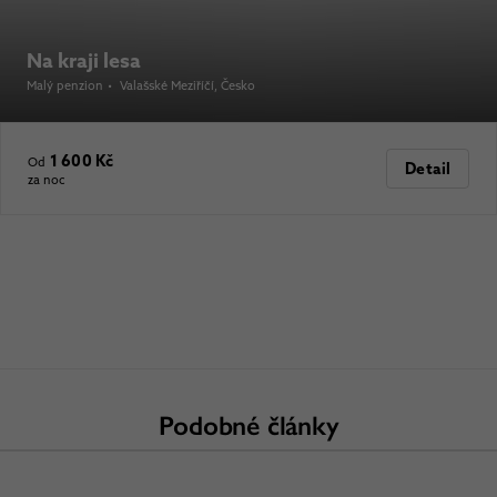
Na kraji lesa
Malý penzion
•
Valašské Meziříčí
, Česko
1 600 Kč
Od
Detail
za noc
Podobné články