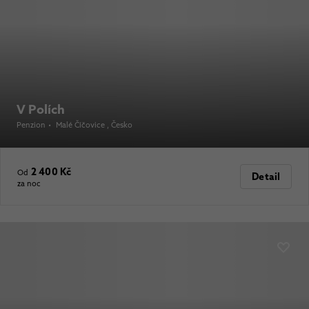
V Polích
Penzion
•
Malé Číčovice
, Česko
2 400 Kč
Od
Detail
za noc