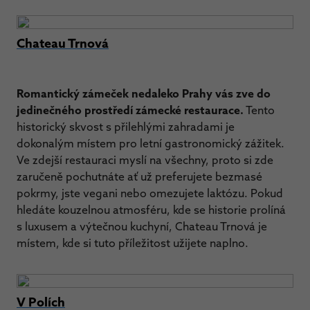
Chateau Trnová
Romantický zámeček nedaleko Prahy vás zve do
jedinečného prostředí zámecké restaurace.
Tento
historický skvost s přilehlými zahradami je
dokonalým místem pro letní gastronomický zážitek.
Ve zdejší restauraci myslí na všechny, proto si zde
zaručeně pochutnáte ať už preferujete bezmasé
pokrmy, jste vegani nebo omezujete laktózu. Pokud
hledáte kouzelnou atmosféru, kde se historie prolíná
s luxusem a výtečnou kuchyní, Chateau Trnová je
místem, kde si tuto příležitost užijete naplno.
V Polích