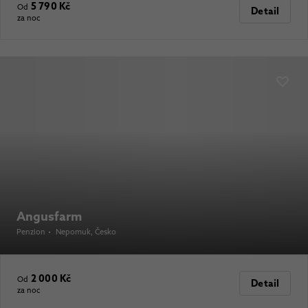
5 790 Kč
Od
Detail
za noc
Angusfarm
Penzion
•
Nepomuk
, Česko
2 000 Kč
Od
Detail
za noc