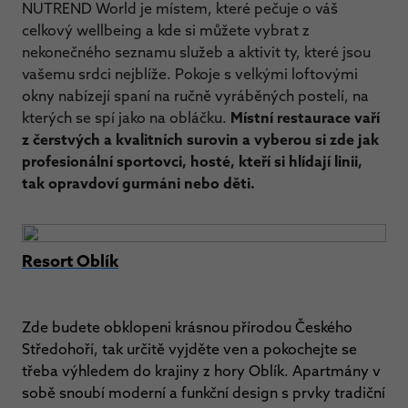
NUTREND World je místem, které pečuje o váš
celkový wellbeing a kde si můžete vybrat z
nekonečného seznamu služeb a aktivit ty, které jsou
vašemu srdci nejblíže.
Pokoje s velkými loftovými
okny nabízejí spaní na ručně vyráběných postelí, na
kterých se spí jako na obláčku.
Místní restaurace vaří
z čerstvých a kvalitních surovin a vyberou si zde jak
profesionální sportovci, hosté, kteří si hlídají linii,
tak opravdoví gurmáni nebo děti.
Resort Oblík
Zde budete obklopeni krásnou přírodou Českého
Středohoří, tak určitě vyjděte ven a pokochejte se
třeba výhledem do krajiny z hory Oblík. A
partmány v
sobě snoubí moderní a funkční design s prvky tradiční