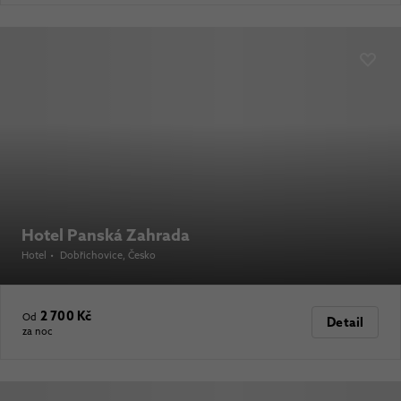
Hotel Panská Zahrada
Hotel
•
Dobřichovice
, Česko
2 700 Kč
Od
Detail
za noc