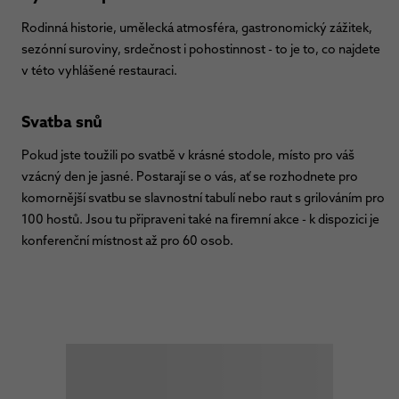
Rodinná historie, umělecká atmosféra, gastronomický zážitek,
sezónní suroviny, srdečnost i pohostinnost - to je to, co najdete
v této vyhlášené restauraci.
Svatba snů
Pokud jste toužili po svatbě v krásné stodole, místo pro váš
vzácný den je jasné. Postarají se o vás, ať se rozhodnete pro
komornější svatbu se slavnostní tabulí nebo raut s grilováním pro
100 hostů. Jsou tu připraveni také na firemní akce - k dispozici je
konferenční místnost až pro 60 osob.