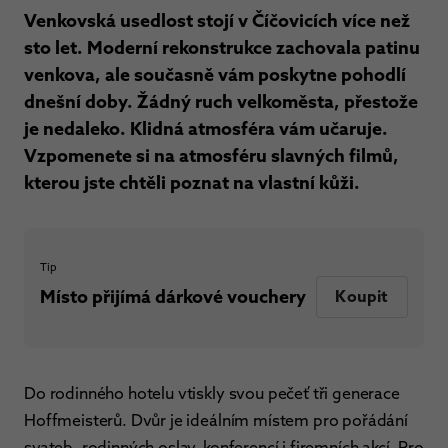
Venkovská usedlost stojí v Číčovicích více než
sto let. Moderní rekonstrukce zachovala patinu
venkova, ale současně vám poskytne pohodlí
dnešní doby. Žádný ruch velkoměsta, přestože
je nedaleko. Klidná atmosféra vám učaruje.
Vzpomenete si na atmosféru slavných filmů,
kterou jste chtěli poznat na vlastní kůži.
Tip
Místo přijímá dárkové vouchery
Koupit
Do rodinného hotelu vtiskly svou pečeť tři generace
Hoffmeisterů. Dvůr je ideálním místem pro pořádání
svateb, rodinných oslav, konferencí i firemních akcí. Pro