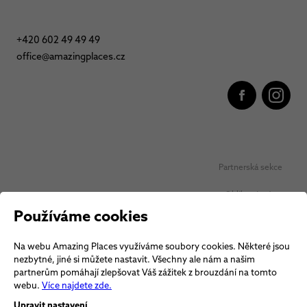
+420 602 49 49 49
office@amazingplaces.cz
Partnerská sekce
Oblíbená místa
Používáme cookies
Ochrana osobních údajů
Na webu Amazing Places využíváme soubory cookies. Některé jsou
Obchodní podmínky Vouchery
nezbytné, jiné si můžete nastavit. Všechny ale nám a našim
partnerům pomáhají zlepšovat Váš zážitek z brouzdání na tomto
Obchodní podmínky
webu.
Více najdete zde.
Upravit nastavení