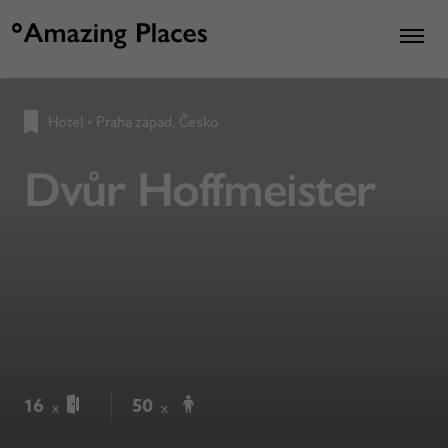
Hotel
•
Praha západ, Česko
Dvůr Hoffmeister
16
50
x
x