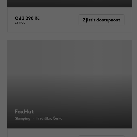
Od 3 290 Kč
Zjistit dostupnost
za noc
FoxHut
Glamping
•
Hradištko
, Česko