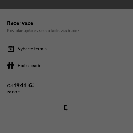
Rezervace
Kdy plánujete vyrazit a kolik vás bude?
Vyberte termín
Počet osob
1941 Kč
Od
za noc