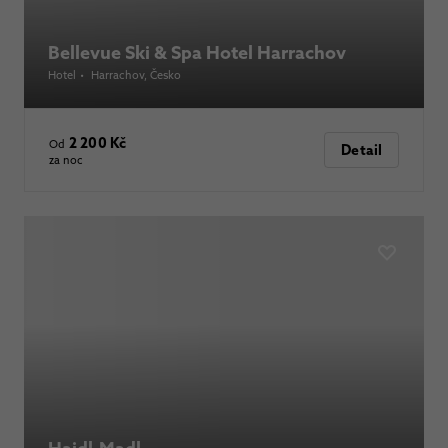
Bellevue Ski & Spa Hotel Harrachov
Hotel
•
Harrachov
, Česko
2 200 Kč
Od
Detail
za noc