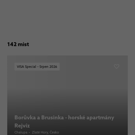
142 míst
VISA Special – Srpen 2026
Borůvka a Brusinka - horské apartmány
Rejvíz
Chalupa
•
Zlaté Hory
, Česko