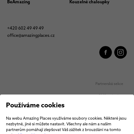
BeAmazing
Kouzelné chaloupky
+420 602 49 49 49
office@amazingplaces.cz
Partnerská sekce
Oblíbená místa
Používáme cookies
Ochrana osobních údajů
Na webu Amazing Places využíváme soubory cookies. Některé jsou
Obchodní podmínky Vouchery
nezbytné, jiné si můžete nastavit. Všechny ale nám a našim
partnerům pomáhají zlepšovat Váš zážitek z brouzdání na tomto
Obchodní podmínky