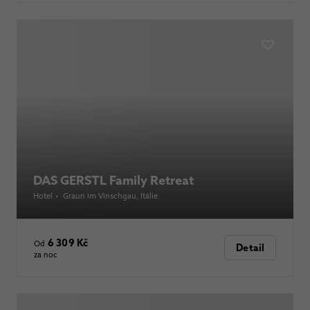
DAS GERSTL Family Retreat
Hotel
•
Graun im Vinschgau
, Itálie
6 309 Kč
Od
Detail
za noc