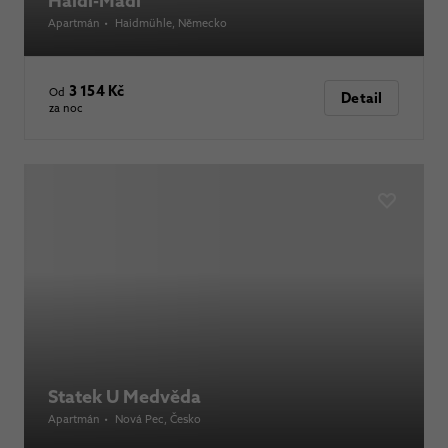
Haidl-Madl
Apartmán
•
Haidmühle
, Německo
3 154 Kč
Od
Detail
za noc
Statek U Medvěda
Apartmán
•
Nová Pec
, Česko