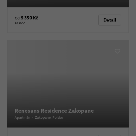
5 350 Kč
Od
Detail
za noc
Renesans Residence Zakopane
Apartmán
•
Zakopane
, Polsko