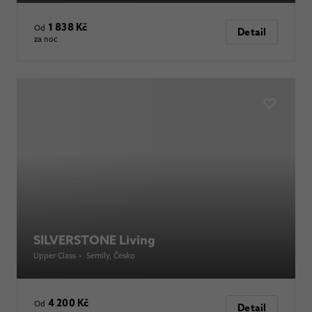
1 838 Kč
Od
Detail
za noc
SILVERSTONE Living
Upper Class
•
Semily
, Česko
4 200 Kč
Od
Detail