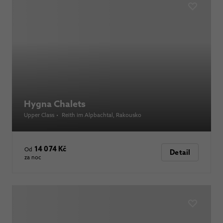
Hygna Chalets
Upper Class
•
Reith im Alpbachtal
, Rakousko
14 074 Kč
Od
Detail
za noc