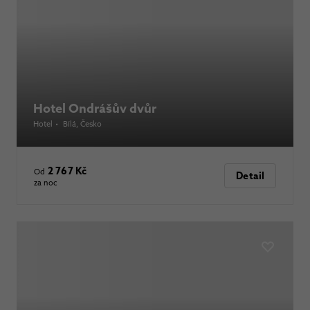
Hotel Ondrášův dvůr
Hotel
•
Bílá
, Česko
2 767 Kč
Od
Detail
za noc