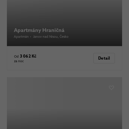
Apartmány Hraničná
Apartmán
•
Janov nad Nisou
, Česko
3 062 Kč
Od
Detail
za noc