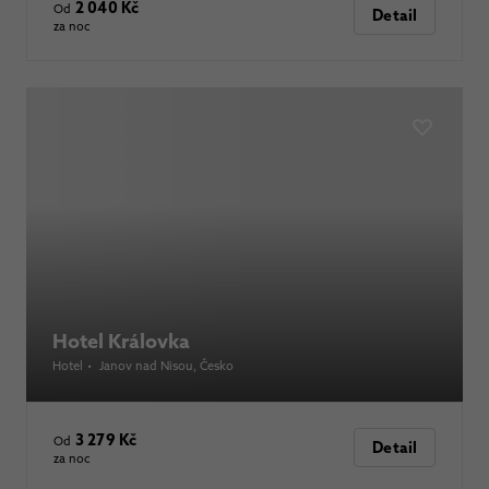
2 040 Kč
Od
Detail
za noc
Hotel Královka
Hotel
•
Janov nad Nisou
, Česko
3 279 Kč
Od
Detail
za noc