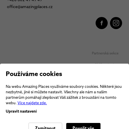
office@amazingplaces.cz
Partnerská sekce
Oblíbená místa
Používáme cookies
Ochrana osobních údajů
Na webu Amazing Places využíváme soubory cookies. Některé jsou
Obchodní podmínky Vouchery
nezbytné, jiné si můžete nastavit. Všechny ale nám a našim
partnerům pomáhají zlepšovat Váš zážitek z brouzdání na tomto
Obchodní podmínky
webu.
Více najdete zde.
Upravit nastavení
Zamítnout
Povolit vše