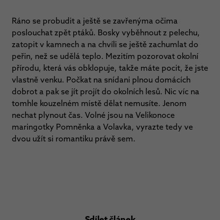
Ráno se probudit a ještě se zavřenýma očima
poslouchat zpět ptáků. Bosky vyběhnout z pelechu,
zatopit v kamnech a na chvíli se ještě zachumlat do
peřin, než se udělá teplo. Mezitím pozorovat okolní
přírodu, která vás obklopuje, takže máte pocit, že jste
vlastně venku. Počkat na snídani plnou domácích
dobrot a pak se jít projít do okolních lesů. Nic víc na
tomhle kouzelném místě dělat nemusíte. Jenom
nechat plynout čas. Volné jsou na Velikonoce
maringotky Pomněnka a Volavka, vyrazte tedy ve
dvou užít si romantiku právě sem.
Sdílet článek