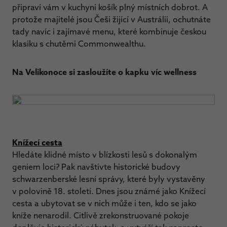
připraví vám v kuchyni košík plný místních dobrot. A
protože majitelé jsou Češi žijící v Austrálii, ochutnáte
tady navíc i zajímavé menu, které kombinuje českou
klasiku s chutěmi Commonwealthu.
Na Velikonoce si zasloužíte o kapku víc wellness
Knížecí cesta
Hledáte klidné místo v blízkosti lesů s dokonalým
geniem loci? Pak navštivte historické budovy
schwarzenberské lesní správy, které byly vystavěny
v polovině 18. století. Dnes jsou známé jako Knížecí
cesta a ubytovat se v nich může i ten, kdo se jako
kníže nenarodil. Citlivě zrekonstruované pokoje