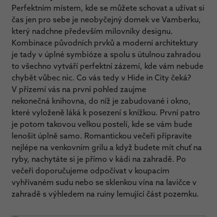
Perfektním místem, kde se můžete schovat a užívat si
čas jen pro sebe je neobyčejný domek ve Vamberku,
který nadchne především milovníky designu.
Kombinace původních prvků a moderní architektury
je tady v úplné symbióze a spolu s útulnou zahradou
to všechno vytváří perfektní zázemí, kde vám nebude
chybět vůbec nic. Co vás tedy v Hide in City čeká?
V přízemí vás na první pohled zaujme
nekonečná knihovna, do níž je zabudované i okno,
které vyloženě láká k posezení s knížkou. První patro
je potom takovou velkou postelí, kde se vám bude
lenošit úplně samo. Romantickou večeři připravíte
nejlépe na venkovním grilu a když budete mít chuť na
ryby, nachytáte si je přímo v kádi na zahradě. Po
večeři doporučujeme odpočívat v koupacím
vyhřívaném sudu nebo se sklenkou vína na lavičce v
zahradě s výhledem na ruiny lemující část pozemku.