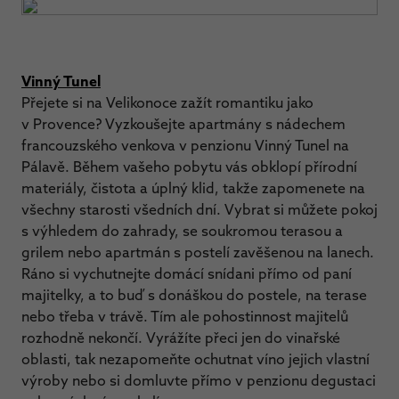
Vinný Tunel
Přejete si na Velikonoce zažít romantiku jako
v Provence? Vyzkoušejte apartmány s nádechem
francouzského venkova v penzionu Vinný Tunel na
Pálavě. Během vašeho pobytu vás obklopí přírodní
materiály, čistota a úplný klid, takže zapomenete na
všechny starosti všedních dní. Vybrat si můžete pokoj
s výhledem do zahrady, se soukromou terasou a
grilem nebo apartmán s postelí zavěšenou na lanech.
Ráno si vychutnejte domácí snídani přímo od paní
majitelky, a to buď s donáškou do postele, na terase
nebo třeba v trávě. Tím ale pohostinnost majitelů
rozhodně nekončí. Vyrážíte přeci jen do vinařské
oblasti, tak nezapomeňte ochutnat víno jejich vlastní
výroby nebo si domluvte přímo v penzionu degustaci