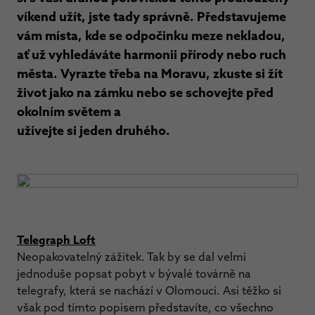
víkend užít, jste tady správně. Představujeme
vám místa, kde se odpočinku meze nekladou,
ať už vyhledáváte harmonii přírody nebo ruch
města. Vyrazte třeba na Moravu, zkuste si žít
život jako na zámku nebo se schovejte před
okolním světem a
užívejte si jeden druhého.
Telegraph Loft
Neopakovatelný zážitek. Tak by se dal velmi
jednoduše popsat pobyt v bývalé továrně na
telegrafy, která se nachází v Olomouci. Asi těžko si
však pod tímto popisem představíte, co všechno