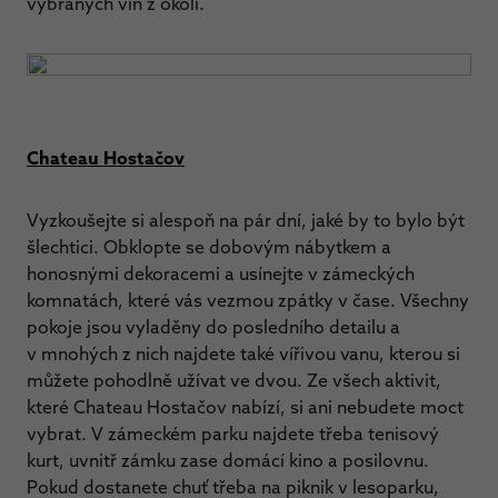
vybraných vín z okolí.
Chateau Hostačov
Vyzkoušejte si alespoň na pár dní, jaké by to bylo být
šlechtici. Obklopte se dobovým nábytkem a
honosnými dekoracemi a usínejte v zámeckých
komnatách, které vás vezmou zpátky v čase. Všechny
pokoje jsou vyladěny do posledního detailu a
v mnohých z nich najdete také vířivou vanu, kterou si
můžete pohodlně užívat ve dvou. Ze všech aktivit,
které Chateau Hostačov nabízí, si ani nebudete moct
vybrat. V zámeckém parku najdete třeba tenisový
kurt, uvnitř zámku zase domácí kino a posilovnu.
Pokud dostanete chuť třeba na piknik v lesoparku,