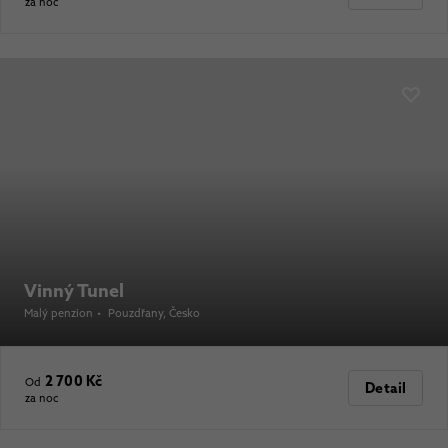
za noc
Vinný Tunel
Malý penzion
•
Pouzdřany
, Česko
2 700 Kč
Od
Detail
za noc