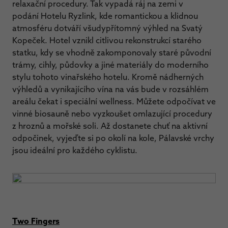
relaxační procedury. Tak vypadá ráj na zemi v
podání Hotelu Ryzlink, kde romantickou a klidnou
atmosféru dotváří všudypřítomný výhled na Svatý
Kopeček. Hotel vznikl citlivou rekonstrukcí starého
statku, kdy se vhodně zakomponovaly staré původní
trámy, cihly, půdovky a jiné materiály do moderního
stylu tohoto vinařského hotelu. Kromě nádherných
výhledů a vynikajícího vína na vás bude v rozsáhlém
areálu čekat i speciální wellness. Můžete odpočívat ve
vinné biosauně nebo vyzkoušet omlazující procedury
z hroznů a mořské soli. Až dostanete chuť na aktivní
odpočinek, vyjeďte si po okolí na kole, Pálavské vrchy
jsou ideální pro každého cyklistu.
Two Fingers