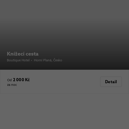
Knížecí cesta
Boutique Hotel
•
Horní Planá
, Česko
2 000 Kč
Od
Detail
za noc