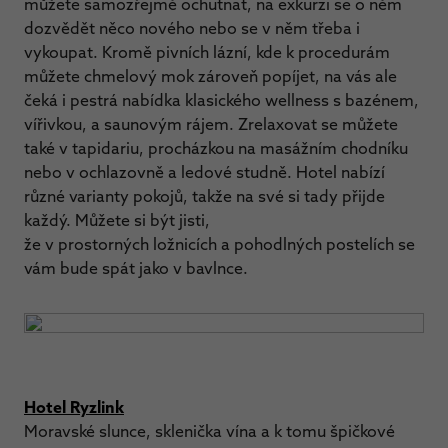
můžete samozřejmě ochutnat, na exkurzi se o něm
dozvědět něco nového nebo se v něm třeba i
vykoupat. Kromě pivních lázní, kde k procedurám
můžete chmelový mok zároveň popíjet, na vás ale
čeká i pestrá nabídka klasického wellness s bazénem,
vířivkou, a saunovým rájem. Zrelaxovat se můžete
také v tapidariu, procházkou na masážním chodníku
nebo v ochlazovně a ledové studně. Hotel nabízí
různé varianty pokojů, takže na své si tady přijde
každý. Můžete si být jisti,
že v prostorných ložnicích a pohodlných postelích se
vám bude spát jako v bavlnce.
Hotel Ryzlink
Moravské slunce, sklenička vína a k tomu špičkové