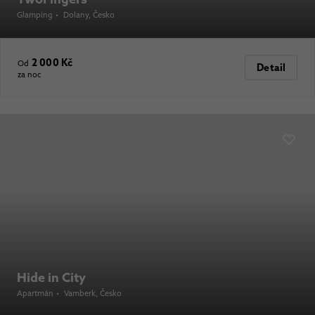
Glamping
•
Dolany
, Česko
2 000 Kč
Od
Detail
za noc
Hide in City
Apartmán
•
Vamberk
, Česko