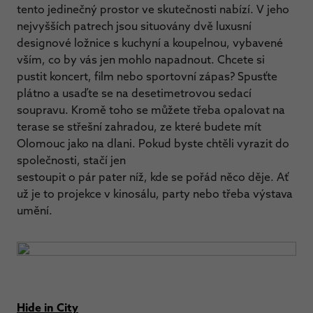
tento jedinečný prostor ve skutečnosti nabízí. V jeho
nejvyšších patrech jsou situovány dvě luxusní
designové ložnice s kuchyní a koupelnou, vybavené
vším, co by vás jen mohlo napadnout. Chcete si
pustit koncert, film nebo sportovní zápas? Spusťte
plátno a usaďte se na desetimetrovou sedací
soupravu. Kromě toho se můžete třeba opalovat na
terase se střešní zahradou, ze které budete mít
Olomouc jako na dlani. Pokud byste chtěli vyrazit do
společnosti, stačí jen
sestoupit o pár pater níž, kde se pořád něco děje. Ať
už je to projekce v kinosálu, party nebo třeba výstava
umění.
Hide in City