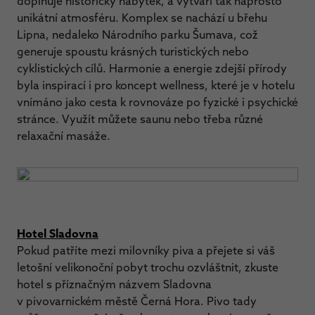
doplňuje historický nábytek, a vytváří tak naprosto
unikátní atmosféru. Komplex se nachází u břehu
Lipna, nedaleko Národního parku Šumava, což
generuje spoustu krásných turistických nebo
cyklistických cílů. Harmonie a energie zdejší přírody
byla inspirací i pro koncept wellness, které je v hotelu
vnímáno jako cesta k rovnováze po fyzické i psychické
stránce. Využít můžete saunu nebo třeba různé
relaxační masáže.
Hotel Sladovna
Pokud patříte mezi milovníky piva a přejete si váš
letošní velikonoční pobyt trochu ozvláštnit, zkuste
hotel s příznačným názvem Sladovna
v pivovarnickém městě Černá Hora. Pivo tady