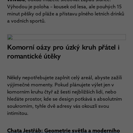
Výhodou je poloha – kousek od lesa, ale pouhých 15
minut pěšky od pláže a přístavu plného letních drinků
a vodních sportů.
Komorní oázy pro úzký kruh přátel i
romantické útěky
Někdy nepotřebujete zaplnit celý areál, abyste zažili
výjimečné momenty. Pokud plánujete výlet jen v
komorním kruhu čtyř až šesti nejbližších lidí, nebo
hledáte prostor, kde se design potkává s absolutním
soukromím, tyhle dvě adresy vás okouzlí svou
intimitou.
Chata Jestřáb: Geometrie světla a moderního