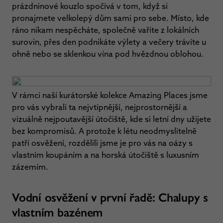
prázdninové kouzlo spočívá v tom, když si
pronajmete velkolepý dům sami pro sebe. Místo, kde
ráno nikam nespěcháte, společně vaříte z lokálních
surovin, přes den podnikáte výlety a večery trávíte u
ohně nebo se sklenkou vína pod hvězdnou oblohou.
V rámci naší kurátorské kolekce Amazing Places jsme
pro vás vybrali ta nejvtipnější, nejprostornější a
vizuálně nejpoutavější útočiště, kde si letní dny užijete
bez kompromisů. A protože k létu neodmyslitelně
patří osvěžení, rozdělili jsme je pro vás na oázy s
vlastním koupáním a na horská útočiště s luxusním
zázemím.
Vodní osvěžení v první řadě: Chalupy s
vlastním bazénem