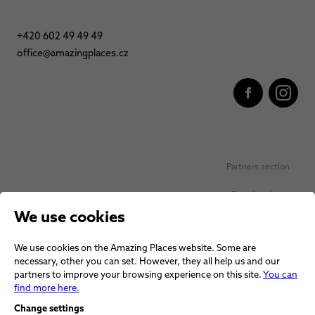
+420 602 49 49 49
office@amazingplaces.cz
Partners section
Favorite places
We use cookies
Personal data protection
We use cookies on the Amazing Places website. Some are
Voucher terms and conditions
necessary, other you can set. However, they all help us and our
partners to improve your browsing experience on this site.
You can
Terms and conditions
find more here.
Change settings