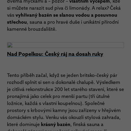
dvěma myčkami a – pozor –
vlastním výčepem
, kde
si můžete narazit sud piva či limonády. A relax? Čeká
vás
vyhřívaný bazén se slanou vodou a posuvnou
střechou
, sauna a pro hravé duše i unikátní přírodní
kamenné brouzdaliště.
Nad Popelkou: Český ráj na dosah ruky
Tento příběh začal, když se jeden britsko-český pár
rozhodl splnit si sen o dokonalé chalupě. Výsledkem
je citlivá rekonstrukce 200 let starého stavení, které se
pronajímá jako celek pro menší partu (tři útulné
ložnice, každá s vlastní koupelnou). Společné
prostory s krbovými kamny jsou zařízeny v hřejivém
domáckém stylu. Venku vás okouzlí stylová zahrada,
které dominuje
krásný bazén
, finská sauna a