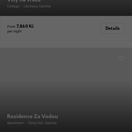
Cottage
•
Libchavy
, Czechia
7,860 Kč
From
Details
per night
Rezidence Za Vodou
Apartment
•
Černý Důl
, Czechia