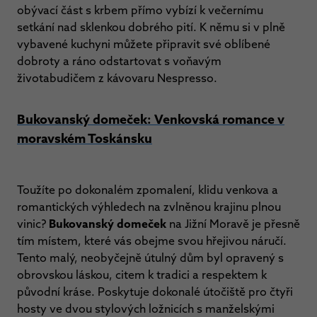
obývací část s krbem přímo vybízí k večernímu
setkání nad sklenkou dobrého pití. K němu si v plně
vybavené kuchyni můžete připravit své oblíbené
dobroty a ráno odstartovat s voňavým
životabudičem z kávovaru Nespresso.
Bukovanský domeček: Venkovská romance v
moravském Toskánsku
Toužíte po dokonalém zpomalení, klidu venkova a
romantických výhledech na zvlněnou krajinu plnou
vinic?
Bukovanský domeček
na Jižní Moravě je přesně
tím místem, které vás obejme svou hřejivou náručí.
Tento malý, neobyčejně útulný dům byl opravený s
obrovskou láskou, citem k tradici a respektem k
původní kráse. Poskytuje dokonalé útočiště pro čtyři
hosty ve dvou stylových ložnicích s manželskými