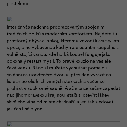
postelemi.
Interiér vás nadchne propracovaným spojením
tradičních prvků s moderním komfortem. Najdete tu
prostorný obývací pokoj, kterému vévodí klasický krb
s pecí, plně vybavenou kuchyň a elegantní koupelnu s
volně stojící vanou, kde horká koupel funguje jako
dokonalý restart mysli. To pravé kouzlo na vás ale
čeká venku. Ráno si můžete vychutnat pomalou
snídani na uzavřeném dvorku, přes den vyrazit na
kolech po okolních vinných stezkách a večer se
prohřát v soukromé sauně. A až slunce začne zapadat
nad jihomoravskou krajinou, stačí si otevřít láhev
skvělého vína od místních vinařů a jen tak sledovat,
jak čas líně plyne.