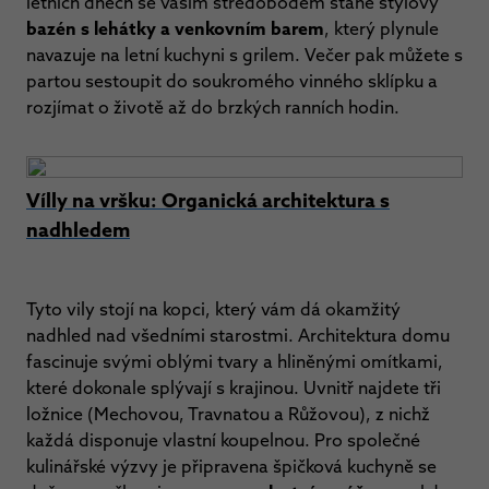
letních dnech se vaším středobodem stane stylový
bazén s lehátky a venkovním barem
, který plynule
navazuje na letní kuchyni s grilem. Večer pak můžete s
partou sestoupit do soukromého vinného sklípku a
rozjímat o životě až do brzkých ranních hodin.
Vílly na vršku: Organická architektura s
nadhledem
Tyto vily stojí na kopci, který vám dá okamžitý
nadhled nad všedními starostmi. Architektura domu
fascinuje svými oblými tvary a hliněnými omítkami,
které dokonale splývají s krajinou. Uvnitř najdete tři
ložnice (Mechovou, Travnatou a Růžovou), z nichž
každá disponuje vlastní koupelnou. Pro společné
kulinářské výzvy je připravena špičková kuchyně se