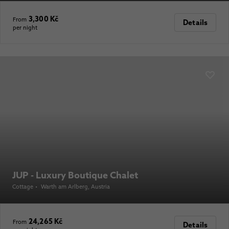
3,300 Kč
From
Details
per night
JUP - Luxury Boutique Chalet
Cottage
•
Warth am Arlberg
, Austria
24,265 Kč
From
Details