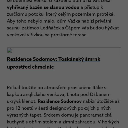
se odehrává venku. U každého domu na vás čeká
vyhřívaný bazén se slanou vodou
a přístup k
zurčícímu potoku, který celým pozemkem protéká.
Aby toho nebylo málo, dům Vážka nabízí privátní
saunu, zatímco Ledňáček s Čápem vás budou hýčkat
venkovní vířivkou na prostorné terase.
Rezidence Sodomov: Toskánský šmrnk
uprostřed chmelnic
Pokud toužíte po atmosféře prosluněné Itálie s
kapkou anglického venkova, Lhota pod Džbánem
ukrývá klenot.
Rezidence Sodomov
nabízí útočiště až
pro 12 hostů v šesti designových pokojích plných
výrazných tapet. Srdcem domu je panoramatická
kuchyně s obřím stolem a zimní zahradou. V horkých