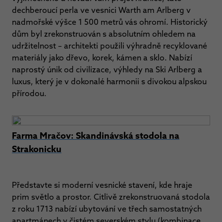
dechberoucí perla ve vesnici Warth am Arlberg v
nadmořské výšce 1 500 metrů vás ohromí. Historický
dům byl zrekonstruován s absolutním ohledem na
udržitelnost – architekti použili výhradně recyklované
materiály jako dřevo, korek, kámen a sklo. Nabízí
naprostý únik od civilizace, výhledy na Ski Arlberg a
luxus, který je v dokonalé harmonii s divokou alpskou
přírodou.
Farma Mračov: Skandinávská stodola na
Strakonicku
Představte si moderní vesnické stavení, kde hraje
prim světlo a prostor. Citlivě zrekonstruovaná stodola
z roku 1713 nabízí ubytování ve třech samostatných
apartmánech v čistém severském stylu (kombinace