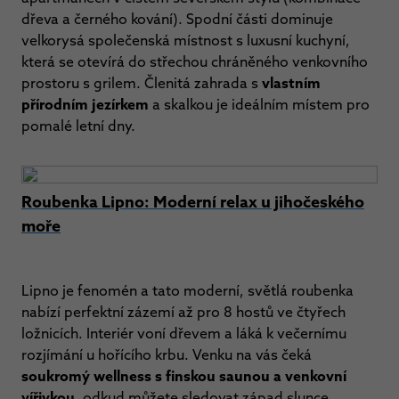
dřeva a černého kování). Spodní části dominuje
velkorysá společenská místnost s luxusní kuchyní,
která se otevírá do střechou chráněného venkovního
prostoru s grilem. Členitá zahrada s
vlastním
přírodním jezírkem
a skalkou je ideálním místem pro
pomalé letní dny.
Roubenka Lipno: Moderní relax u jihočeského
moře
Lipno je fenomén a tato moderní, světlá roubenka
nabízí perfektní zázemí až pro 8 hostů ve čtyřech
ložnicích. Interiér voní dřevem a láká k večernímu
rozjímání u hořícího krbu. Venku na vás čeká
soukromý wellness s finskou saunou a venkovní
vířivkou
, odkud můžete sledovat západ slunce.