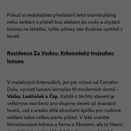
Pokud si nedokážete představit letní teambuilding
nebo setkání s přáteli bez skákání do vody a chytání
bronzu na lehátku, tyhle adresy vás doslova vystřelí z
kecek.
Rezidence Za Vodou: Krkonošský trojzubec
luxusu
V malebných Krkonoších, jen pár minut od Černého
Dolu, vyrostl luxusní komplex tří moderních domů –
Vážka, Ledňáček a Čáp
. Každé z těchto stavení je
velkoryse navrženo pro skupiny deseti až dvanácti
hostů, což z areálu dělá absolutní špičku pro rodinné
setkání nebo velkou partu přátel. V létě oceníte
klimatizované ložnice a hernu s Xboxem, ale to hlavní