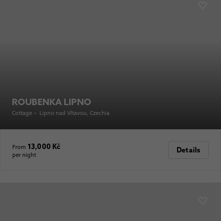
ROUBENKA LIPNO
Cottage
•
Lipno nad Vltavou
, Czechia
13,000 Kč
From
Details
per night