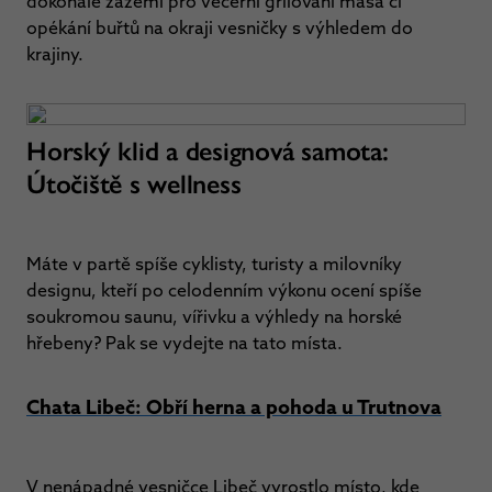
dokonalé zázemí pro večerní grilování masa či
opékání buřtů na okraji vesničky s výhledem do
krajiny.
Horský klid a designová samota:
Útočiště s wellness
Máte v partě spíše cyklisty, turisty a milovníky
designu, kteří po celodenním výkonu ocení spíše
soukromou saunu, vířivku a výhledy na horské
hřebeny? Pak se vydejte na tato místa.
Chata Libeč: Obří herna a pohoda u Trutnova
V nenápadné vesničce Libeč vyrostlo místo, kde