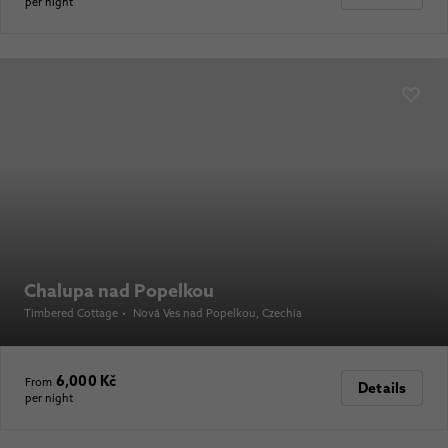
per night
Chalupa nad Popelkou
Timbered Cottage
•
Nová Ves nad Popelkou
, Czechia
6,000 Kč
From
Details
per night