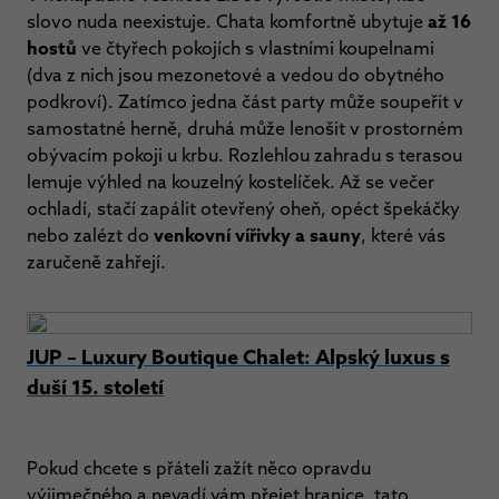
slovo nuda neexistuje. Chata komfortně ubytuje
až 16
hostů
ve čtyřech pokojích s vlastními koupelnami
(dva z nich jsou mezonetové a vedou do obytného
podkroví). Zatímco jedna část party může soupeřit v
samostatné herně, druhá může lenošit v prostorném
obývacím pokoji u krbu. Rozlehlou zahradu s terasou
lemuje výhled na kouzelný kostelíček. Až se večer
ochladí, stačí zapálit otevřený oheň, opéct špekáčky
nebo zalézt do
venkovní vířivky a sauny
, které vás
zaručeně zahřejí.
JUP – Luxury Boutique Chalet: Alpský luxus s
duší 15. století
Pokud chcete s přáteli zažít něco opravdu
výjimečného a nevadí vám přejet hranice, tato