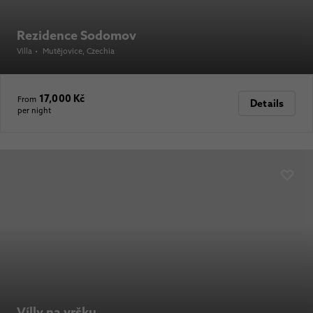
Rezidence Sodomov
Villa
•
Mutějovice
, Czechia
17,000 Kč
From
Details
per night
Vílly na vršku