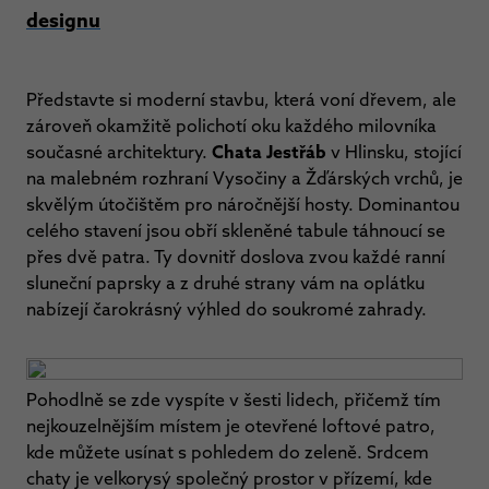
designu
Představte si moderní stavbu, která voní dřevem, ale
zároveň okamžitě polichotí oku každého milovníka
současné architektury.
Chata Jestřáb
v Hlinsku, stojící
na malebném rozhraní Vysočiny a Žďárských vrchů, je
skvělým útočištěm pro náročnější hosty. Dominantou
celého stavení jsou obří skleněné tabule táhnoucí se
přes dvě patra. Ty dovnitř doslova zvou každé ranní
sluneční paprsky a z druhé strany vám na oplátku
nabízejí čarokrásný výhled do soukromé zahrady.
Pohodlně se zde vyspíte v šesti lidech, přičemž tím
nejkouzelnějším místem je otevřené loftové patro,
kde můžete usínat s pohledem do zeleně. Srdcem
chaty je velkorysý společný prostor v přízemí, kde