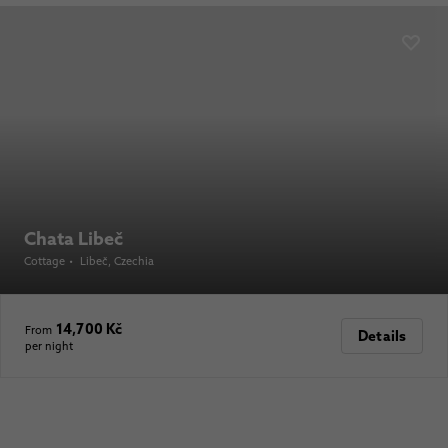
Chata Libeč
Cottage
•
Libeč
, Czechia
14,700 Kč
From
Details
per night