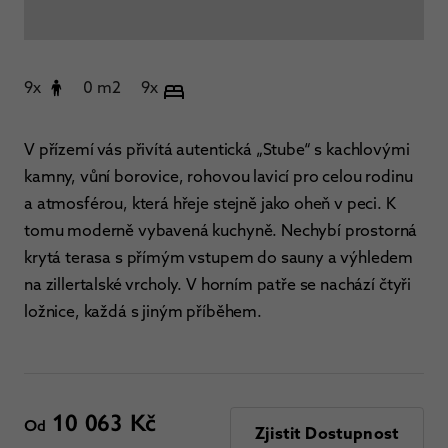
9x
0 m2
9x
V přízemí vás přivítá autentická „Stube“ s kachlovými
kamny, vůní borovice, rohovou lavicí pro celou rodinu
a atmosférou, která hřeje stejně jako oheň v peci. K
tomu moderně vybavená kuchyně. Nechybí prostorná
krytá terasa s přímým vstupem do sauny a výhledem
na zillertalské vrcholy. V horním patře se nachází čtyři
ložnice, každá s jiným příběhem.
10 063 Kč
Od
Zjistit Dostupnost