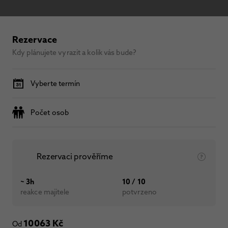
Rezervace
Kdy plánujete vyrazit a kolik vás bude?
Vyberte termín
Počet osob
Rezervaci prověříme
~ 3h
10 / 10
reakce majitele
potvrzeno
10063 Kč
Od