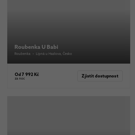
Roubenka U Babi
Roubenka
•
Lipná u Hazlova
, Česko
Od 7 992 Kč
Zjistit dostupnost
za noc