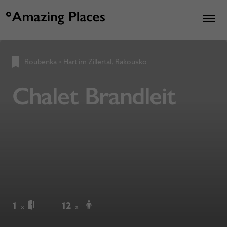
Roubenka
•
Hart im Zillertal, Rakousko
Chalet Brandleit
1
12
x
x