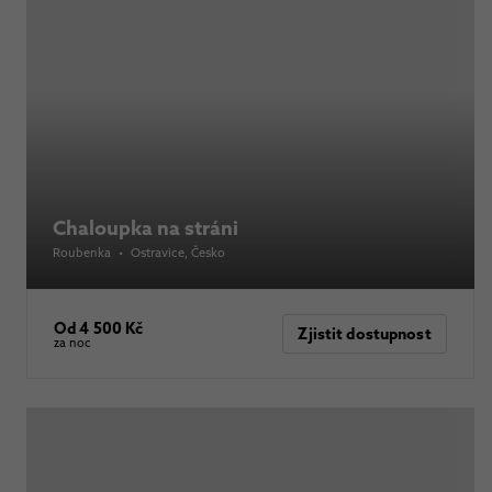
Chaloupka na stráni
Roubenka
•
Ostravice
, Česko
Od 4 500 Kč
Zjistit dostupnost
za noc