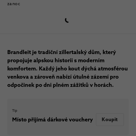
za noc
Brandleit je tradiční zillertalský dům, který
propojuje alpskou historii s moderním
komfortem. Každý jeho kout dýchá atmosférou
venkova a zároveň nabízí útulné zázemí pro
odpočinek po dni plném zážitků v horách.
Tip
Místo přijímá dárkové vouchery
Koupit