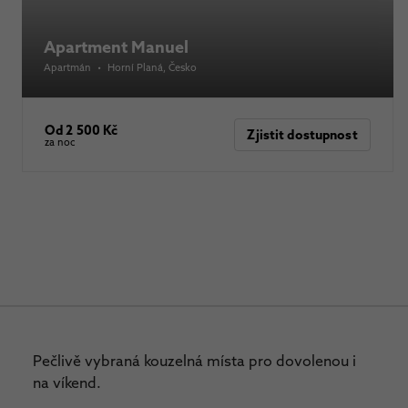
Apartment Manuel
Apartmán
•
Horní Planá
, Česko
Od 2 500 Kč
Zjistit dostupnost
za noc
Pečlivě vybraná kouzelná místa pro dovolenou i
na víkend.