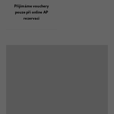
Přijímáme vouchery
pouze při online AP
rezervaci