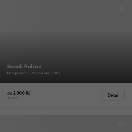
Statek Polžov
Malý penzion
•
Mokrý Lom
, Česko
2 000 Kč
Od
Detail
za noc