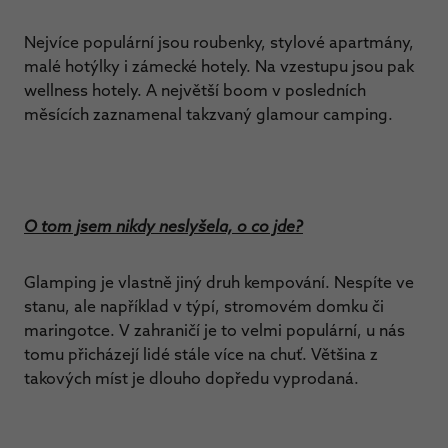
Nejvíce populární jsou roubenky, stylové apartmány,
malé hotýlky i zámecké hotely. Na vzestupu jsou pak
wellness hotely. A největší boom v posledních
měsících zaznamenal takzvaný glamour camping.
O tom jsem nikdy neslyšela, o co jde?
Glamping je vlastně jiný druh kempování. Nespíte ve
stanu, ale například v týpí, stromovém domku či
maringotce. V zahraničí je to velmi populární, u nás
tomu přicházejí lidé stále více na chuť. Většina z
takových míst je dlouho dopředu vyprodaná.