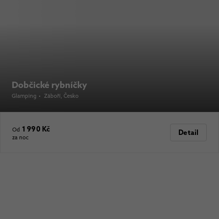
Dobčické rybníčky
Glamping
•
Záboří
, Česko
1 990 Kč
Od
Detail
za noc