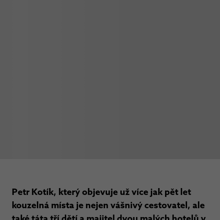
Petr Kotík, který objevuje už více jak pět let
kouzelná místa je nejen vášnivý cestovatel, ale
také táta tří dětí a majitel dvou malých hotelů v