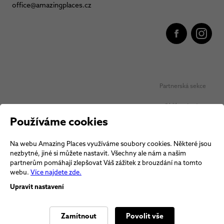
office@amazingplaces.cz
Partnerská sekce
Oblíbená místa
Používáme cookies
Ochrana osobních údajů
Na webu Amazing Places využíváme soubory cookies. Některé jsou
Obchodní podmínky Vouchery
nezbytné, jiné si můžete nastavit. Všechny ale nám a našim
partnerům pomáhají zlepšovat Váš zážitek z brouzdání na tomto
Obchodní podmínky
webu.
Více najdete zde.
Upravit nastavení
Zamítnout
Povolit vše