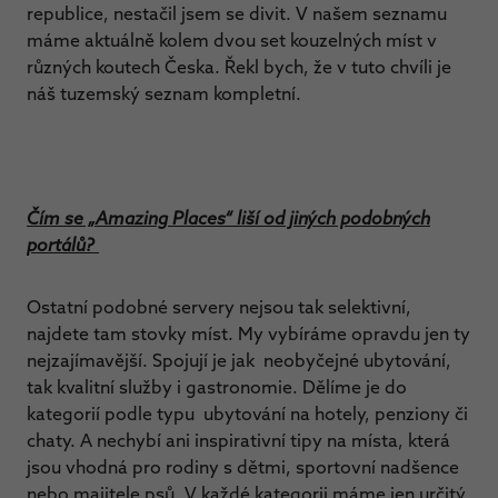
republice, nestačil jsem se divit. V našem seznamu
máme aktuálně kolem dvou set kouzelných míst v
různých koutech Česka. Řekl bych, že v tuto chvíli je
náš tuzemský seznam kompletní.
Čím se „Amazing Places“ liší od jiných podobných
portálů?
Ostatní podobné servery nejsou tak selektivní,
najdete tam stovky míst. My vybíráme opravdu jen ty
nejzajímavější. Spojují je jak neobyčejné ubytování,
tak kvalitní služby i gastronomie. Dělíme je do
kategorií podle typu ubytování na hotely, penziony či
chaty. A nechybí ani inspirativní tipy na místa, která
jsou vhodná pro rodiny s dětmi, sportovní nadšence
nebo majitele psů. V každé kategorii máme jen určitý