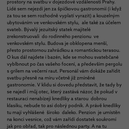
prostory na svatbu v dojezdové vzdálenosti Prahy.
Lidé sem nejezdí jen za špičkovou gastronomií (i když
za tou se sem rozhodně vyplatí vyrazit) a kouzelným
ubytováním ve venkovském stylu, ale také za účelem
svateb. Bývalý jezuitský statek majitelé
zrekonstruovali do rodinného penzionu ve
venkovském stylu. Budova je obklopena menší,
přesto prostornou zahrádkou a romantickou terasou.
O kus dál najdete i bazén, kde se mohou svatebčané
vyblbnout po čas vašeho focení, a především pergolu
s grilem na večerní raut. Personál vám dokáže zařídit
svatbu přesně na míru včetně již zmíněné
gastronomie. V klidu si dovedu představit, že tady by
se najedl i můj otec, který zastává názor, že pokud v
restauraci nenabízejí knedlíky a starou dobrou
klasiku, nebude to asi dobrý podnik. A právě knedlíky
tu mají vyhlášené široko daleko. Penzion je umístěn
na konci vesnice, což vám zařídí dostatek soukromí
jak pro obřad, tak pro následnou party. A na tu