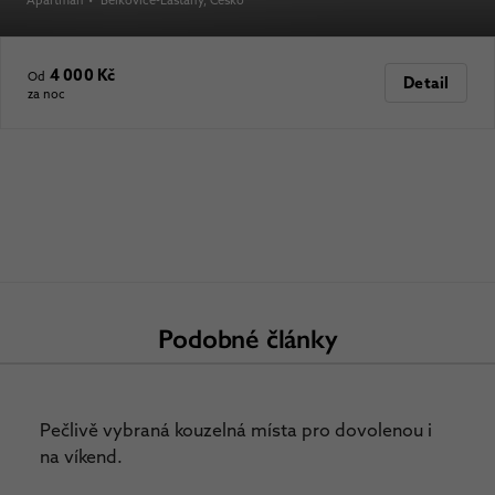
Apartmán
•
Bělkovice-Lašťany
, Česko
4 000 Kč
Od
Detail
za noc
Podobné články
Pečlivě vybraná kouzelná místa pro dovolenou i
na víkend.