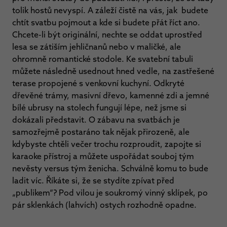
tolik hostů nevyspí. A záleží čistě na vás, jak budete
chtít svatbu pojmout a kde si budete přát říct ano.
Chcete-li být originální, nechte se oddat uprostřed
lesa se zátiším jehličnanů nebo v maličké, ale
ohromně romantické stodole. Ke svatební tabuli
můžete následně usednout hned vedle, na zastřešené
terase propojené s venkovní kuchyní. Odkryté
dřevěné trámy, masivní dřevo, kamenné zdi a jemné
bílé ubrusy na stolech fungují lépe, než jsme si
dokázali představit. O zábavu na svatbách je
samozřejmě postaráno tak nějak přirozeně, ale
kdybyste chtěli večer trochu rozproudit, zapojte si
karaoke přístroj a můžete uspořádat souboj tým
nevěsty versus tým ženicha. Schválně komu to bude
ladit víc. Říkáte si, že se stydíte zpívat před
„publikem“? Pod vilou je soukromý vinný sklípek, po
pár sklenkách (lahvích) ostych rozhodně opadne.