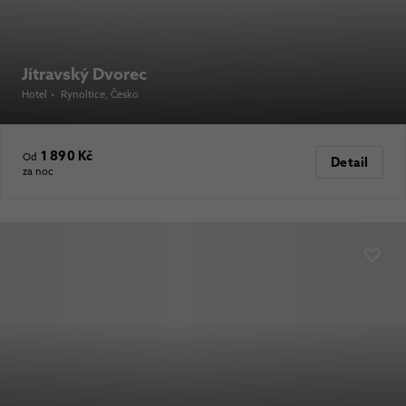
Jítravský Dvorec
Hotel
•
Rynoltice
, Česko
1 890 Kč
Od
Detail
za noc