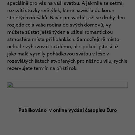
speciálně pro vás na vaši svatbu. A jakmile se setmí,
rozsvítí stovky světýlek, které navěsila do korun
stoletých ořešáků. Navíc po svatbě, až se druhý den
rozjede celá vaše rodina do svých domovů, vy
můžete zůstat ještě týden a užít si romantickou
atmosféra místa při líbánkách. Samozřejmě místo
nebude vyhovovat každému, ale pokud jste si už
jako malé vysnily pohádkovou svatbu v lese v
rozevlátých šatech stvořených pro něžnou vílu, rychle
rezervujete termín na příští rok.
Publikováno v online vydání časopisu Euro