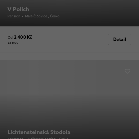
V Polích
Penzion
•
Malé Číčovice
, Česko
2 400 Kč
Od
Detail
za noc
Lichtensteinská Stodola