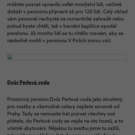
můžete pozvat opravdu velké množství lidí, večírek
dokáží v penzionu připravit až pro 120 lidí. Celý obřad
vám personál nachystá na romantické zahradě nebo
pokud byste chtěli, tak v barokní kapličce opodál
penzionu. Již mnoho lidí se tu chtělo rozvést, aby se
následně mohli v penzionu V Polích znovu vzít.
Dvůr Perlová voda
Prostorný penzion Dvůr Perlová voda jako stvořený
pro svatby a všemožné oslavy najdete severně od
Prahy. Tady se nemusíte bát pozvat všechny své
přátele, do Perlové vody se vejde na sto hostů, a to
včetně ubytování. Nějakou tu svatbu jsme tu zažili,