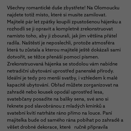
Všechny romantické duše zbystřete! Na Olomoucku
najdete totiž místo, které si musíte zamilovat.
Majitelé pár let zpátky koupili zpustošenou hájenku a
rozhodli se ji opravit a kompletně zrekonstruovat
namísto toho, aby ji zbourali, jak jim většina přátel
radila. Naštěstí je neposlechli, protože atmosféra
která tu zůstala a kterou majitelé ještě dokázali sami
dotvořit, se těžce přenáší pomocí písmen.
Zrekonstruovaná hájenka se stodolou vám nabídne
netradiční ubytování uprostřed panenské přírody.
Ideální je tedy pro menší svatby, i vzhledem k malé
kapacitě ubytování. Obřad můžete zorganizovat na
zahradě nebo kousek opodál uprostřed lesa,
svatebčany posadíte na balíky sena, své ano si
řeknete pod slavobránou z mladých kmínků a
svatební kvítí natrháte ráno přímo na louce. Paní
majitelka bude od samého rána pobíhat po zahradě a
věšet drobné dekorace, které ručně připravila