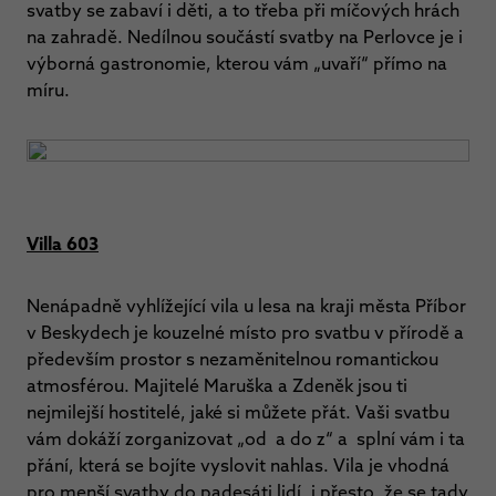
svatby se zabaví i děti, a to třeba při míčových hrách
na zahradě. Nedílnou součástí svatby na Perlovce je i
výborná gastronomie, kterou vám „uvaří“ přímo na
míru.
Villa 603
Nenápadně vyhlížející vila u lesa na kraji města Příbor
v Beskydech je kouzelné místo pro svatbu v přírodě a
především prostor s nezaměnitelnou romantickou
atmosférou. Majitelé Maruška a Zdeněk jsou ti
nejmilejší hostitelé, jaké si můžete přát. Vaši svatbu
vám dokáží zorganizovat „od a do z“ a splní vám i ta
přání, která se bojíte vyslovit nahlas. Vila je vhodná
pro menší svatby do padesáti lidí, i přesto, že se tady