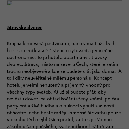
Jítravský dvorec
Krajina lemovaná pastvinami, panorama Lužických
hor, spojení krásně čistého ubytování a jedinečné
gastronomie. To je hotel a apartmány Jítravský
dvorec. Jítrava, místo na severu Čech, které je zatím
trochu neobjevené a kde se budete cítit jako doma. A
to i díky neuvěřitelně milému personálu. Koncept
hotelu je velmi nenucený a příjemný, vhodný pro
všechny typy svateb. Ať už si budete přát, aby
nevěstu dovezl na obřad kočár tažený koňmi, po čas
party hrála živá hudba a o půlnoci vypukl slavností
ohňostroj nebo byste raději komornější svatbu pouze
v okruhu těch nejbližších přátel, za to s pořádnou
zásobou šampaňského, svatební koordinátoři vám