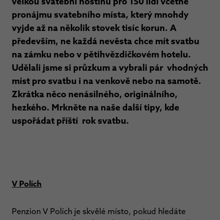
velkou svatební hostinu pro 150 lidí včetně
pronájmu svatebního místa, který mnohdy
vyjde až na několik stovek tisíc korun. A
především, ne každá nevěsta chce mít svatbu
na zámku nebo v pětihvězdičkovém hotelu.
Udělali jsme si průzkum a vybrali pár vhodných
míst pro svatbu i na venkově nebo na samotě.
Zkrátka něco nenásilného, originálního,
hezkého. Mrkněte na naše další tipy, kde
uspořádat příští rok svatbu.
V Polích
Penzion V Polích je skvělé místo, pokud hledáte