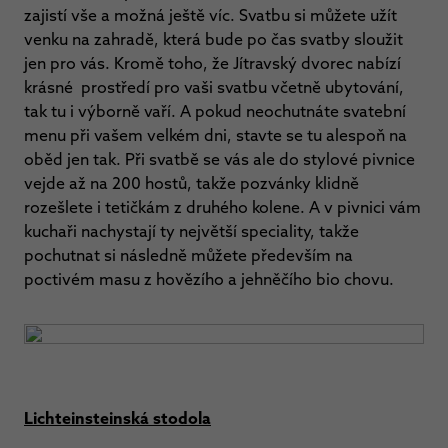
zajistí vše a možná ještě víc. Svatbu si můžete užít
venku na zahradě, která bude po čas svatby sloužit
jen pro vás. Kromě toho, že Jítravský dvorec nabízí
krásné prostředí pro vaši svatbu včetně ubytování,
tak tu i výborně vaří. A pokud neochutnáte svatební
menu při vašem velkém dni, stavte se tu alespoň na
oběd jen tak. Při svatbě se vás ale do stylové pivnice
vejde až na 200 hostů, takže pozvánky klidně
rozešlete i tetičkám z druhého kolene. A v pivnici vám
kuchaři nachystají ty největší speciality, takže
pochutnat si následně můžete především na
poctivém masu z hovězího a jehněčího bio chovu.
Lichteinsteinská stodola