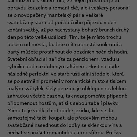
tak můžeme s klidem říct, že nejen prostředí je tu
opravdu kouzelné a romantické, ale i veškerý personál
se o novopečený manželský pár a veškeré
svatebčany stará od počátečního příjezdu v den
konání svatby, až po nachystaný bohatý brunch druhý
den po této velké události. Tím, že je místo trochu
bokem od města, budete mít naprosté soukromí a
party můžete protáhnout do pozdních nočních hodin.
Svatební obřad si zařiďte za penzionem, vzadu u
rybníka pod nazdobeným altánem. Hostina bude
následně perfektní ve staré rustikální stodole, která
se po setmění promění v romantické místo s tisícem
malým světýlek. Celý penzion je obklopen rozlehlou
zahradou včetně bazénu, tak nezapomeňte případně
připomenout hostům, ať si s sebou zabalí plavky.
Mimo to je vedle i biotopické jezírko, kde se dá
samozřejmě také koupat, ale především mohou
svatebčané nasednout do loďky se sklenkou vína a
nechat se unášet romantickou atmosférou. Po čas