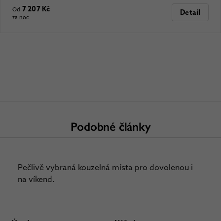
7 207 Kč
Od
Detail
za noc
Podobné články
Pečlivě vybraná kouzelná místa pro dovolenou i
na víkend.