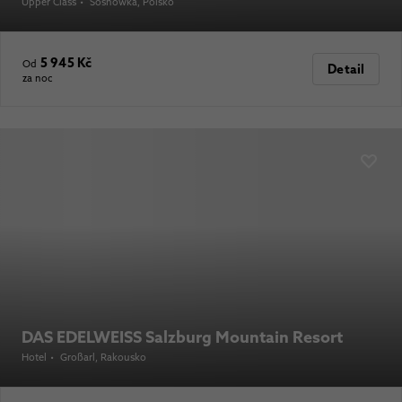
Upper Class
•
Sosnówka
, Polsko
5 945 Kč
Od
Detail
za noc
DAS EDELWEISS Salzburg Mountain Resort
Hotel
•
Großarl
, Rakousko