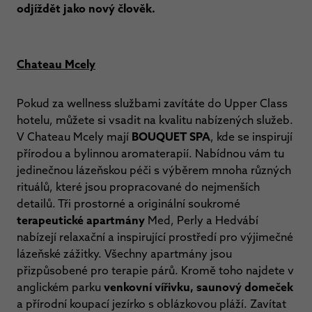
odjíždět jako nový člověk.
Chateau Mcely
Pokud za wellness službami zavítáte do Upper Class
hotelu, můžete si vsadit na kvalitu nabízených služeb.
V Chateau Mcely mají
BOUQUET SPA
, kde se inspirují
přírodou a bylinnou aromaterapií. Nabídnou vám tu
jedinečnou lázeňskou péči s výběrem mnoha různých
rituálů, které jsou propracované do nejmenších
detailů. Tři prostorné a originální soukromé
terapeutické apartmány
Med, Perly a Hedvábí
nabízejí relaxační a inspirující prostředí pro výjimečné
lázeňské zážitky. Všechny apartmány jsou
přizpůsobené pro terapie párů. Kromě toho najdete v
anglickém parku
venkovní vířivku, saunový domeček
a přírodní koupací jezírko s oblázkovou pláží. Zavítat