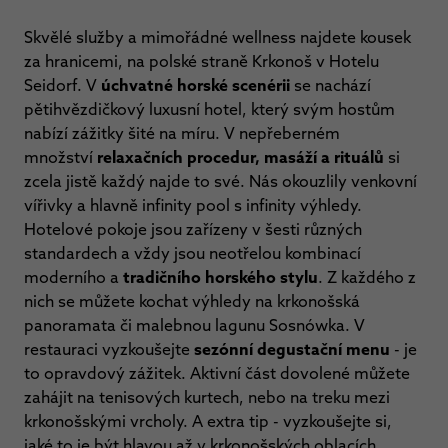
Skvělé služby a mimořádné wellness najdete kousek
za hranicemi, na polské straně Krkonoš v Hotelu
Seidorf. V
úchvatné horské scenérii
se nachází
pětihvězdičkový luxusní hotel, který svým hostům
nabízí zážitky šité na míru. V nepřeberném
množství
relaxačních procedur, masáží a rituálů
si
zcela jistě každý najde to své. Nás okouzlily venkovní
vířivky a hlavně infinity pool s infinity výhledy.
Hotelové pokoje jsou zařízeny v šesti různých
standardech a vždy jsou neotřelou kombinací
moderního a
tradičního horského stylu
. Z každého z
nich se můžete kochat výhledy na krkonošská
panoramata či malebnou lagunu Sosnówka. V
restauraci vyzkoušejte
sezónní degustační menu
- je
to opravdový zážitek. Aktivní část dovolené můžete
zahájit na tenisových kurtech, nebo na treku mezi
krkonošskými vrcholy. A extra tip - vyzkoušejte si,
jaké to je být hlavou až v krkonošských oblacích.