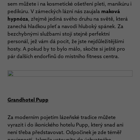
sem můžete i na kosmetické ošetření pleti, manikúru i
pedikúru. V zámeckých lázní nás zaujala
maková
hypnóza
, zřejmě jediná svého druhu na světě, která
zanechá hladkou pleť a navodí hluboký spánek. Za
bezchybnými službami stojí stejně perfektní
personál, jež vám dá pocit, že jste nejdůležitějšími
hosty. A pokud by to bylo málo, skočte si ještě pro
pár dalších endorfinů do místního fitness centra.
Grandhotel Pupp
Za moderním pojetím lázeňské tradice můžete
vyrazit i do ikonického hotelu Pupp, který snad ani
není třeba představovat. Odpočinek je zde téměř
povinností. Jakmile vstoupíte do úchvatného