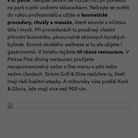
v 6. patře
. Naopak dětem se rozzáří oči při pohledu
na park s pěti vodními skluzavkami. Nebojte se svěřit
do rukou profesionálů a užijte si
kosmetické
procedury, rituály a masáže
, které souvisí s očistou
těla i mysli. Při procedurách tu používají vlastní
přírodní kosmetiku, plnou ručně sbíraných horských
bylinek. Kromě skvělého wellness si tu ale užijete i
gastronomii. V hotelu najdete
tři různé restaurace.
V
Petrus Fine dining restauraci prožijete
nezapomenutelný večer s fine menu o pěti nebo
sedmi chodech. Sirloin Grill & Dine nadchne ty, kteří
mají rádi kvalitní steaky. A milovníky vína potěší Kork
& Gloria, kde mají více než 900 vín.