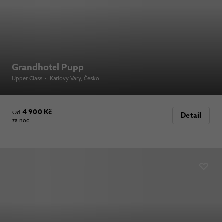
Grandhotel Pupp
Upper Class
•
Karlovy Vary
, Česko
4 900 Kč
Od
Detail
za noc