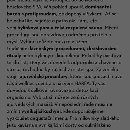
hotelového SPA, váš pohled upoutá
dominantní
bazén s protiproudem
, obklopený vířivkami. Až se
ho nabažíte, sejděte o patro níž. Tam, kde
voní
bylinková pára a čeká rozpálená sauna
. Místní
procedury jsou opravdovou odměnou pro tělo a
mysl. Vybírat můžete mezi masážemi,
tradičními
lázeňskými procedurami, zkrášlovacími
rituály
nebo bylinnými koupelemi. Pokud by existoval
to-do list, který vás dovede k odpočinku a zbavení se
stresu, rozhodně by začínal v místní spa. Za zmínku
stojí i
ajurvédské procedury
, které jsou součástí nové
části wellness centra s názvem HARFA. Ty vás
dovedou k celkové rovnováze a detoxikaci
organismu. Vybrat si můžete ze 6 různých
ajurvédských masáží. V neposlední řadě musíme
zmínit
vynikající kuchyni,
kde doporučujeme
vyzkoušet degustační menu. Pro milovníky sladkého
je tu kavárna s vynikajícími dorty od cukrářského