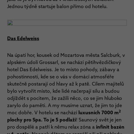
Jednou týdně startuje balon přímo od hotelu.
Das Edelweiss
Na úpatí hor, kousek od Mozartova města Salcburk, v
alpském údolí Grossarl, se nachází pětihvězdičkový
hotel Das Edelweiss. Je to místo pohody, zábavy a
pohostinnosti, kde se o vás v domácí atmosféře
skutečně postarají od hlavy až k patě. Cílem majitelů
bylo vytvořit místo, kde lidé načerpají sílu a budou
odjíždět s pocitem, že zažili něco, co se jim hluboko
zarylo do paměti. A my musíme uznat, že jim to jde
2
moc dobře. V hotelu se nachází
luxusních 7000 m
plochy pro Spa. To je 5 podlaží
! Saunový svět je jen
pro dospělé a patří k němu relax zóna a
infinit bazén