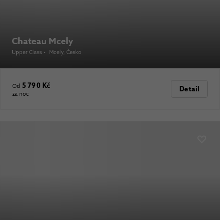
Chateau Mcely
Upper Class
•
Mcely
, Česko
5 790 Kč
Od
Detail
za noc