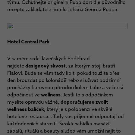
týmu. Ochutnejte originální Pupp dort dle původního
receptu zakladatele hotelu Johana Georga Puppa.
Hotel Central Park
V samém srdci lázeňských Poděbrad
najdete
designový skvost
, za kterým stojí bratři
Fialovi.
Bude se vám tady líbit, pokud toužíte přes
den brouzdat po kolonádě nebo si užívat podzimní
procházky barevnou přírodou kolem Labe a večer si
odpočinout ve
wellness
. Jestli to s odpočinkem
myslíte opravdu vážně,
doporučujeme zvolit
wellness balíček
, který je s polopenzí ve skvělé
hotelové restauraci. Tady vás příjemně odpoutají od
každodenních starostí. Široká nabídka masáží,
zábalů, rituálů a beauty služeb vám umožní najít to