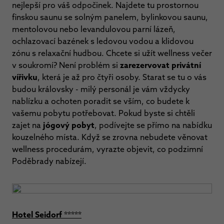
nejlepší pro váš odpočinek. Najdete tu prostornou
finskou saunu se solným panelem, bylinkovou saunu,
mentolovou nebo levandulovou parní lázeň,
ochlazovací bazének s ledovou vodou a klidovou
zónu s relaxační hudbou. Chcete si užít wellness večer
v soukromí? Není problém si
zarezervovat privátní
vířivku
, která je až pro čtyři osoby. Starat se tu o vás
budou královsky - milý personál je vám vždycky
nablízku a ochoten poradit se vším, co budete k
vašemu pobytu potřebovat
.
Pokud byste si chtěli
zajet na
jógový pobyt
, podívejte se přímo na nabídku
kouzelného místa. Když se zrovna nebudete věnovat
wellness procedurám, vyrazte objevit, co podzimní
Poděbrady nabízejí.
Hotel Seidorf *****