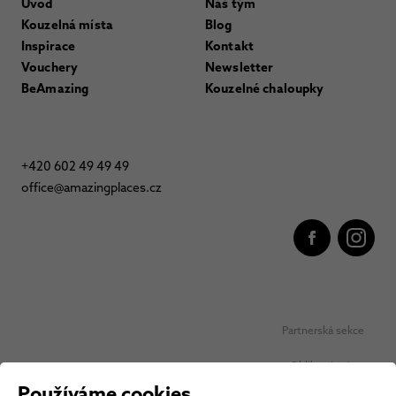
Úvod
Náš tým
Kouzelná místa
Blog
Inspirace
Kontakt
Vouchery
Newsletter
BeAmazing
Kouzelné chaloupky
+420 602 49 49 49
office@amazingplaces.cz
Partnerská sekce
Oblíbená místa
Používáme cookies