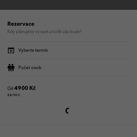
Rezervace
Kdy plánujete vyrazit a kolik vás bude?
Vyberte termín
Počet osob
4900 Kč
Od
za noc