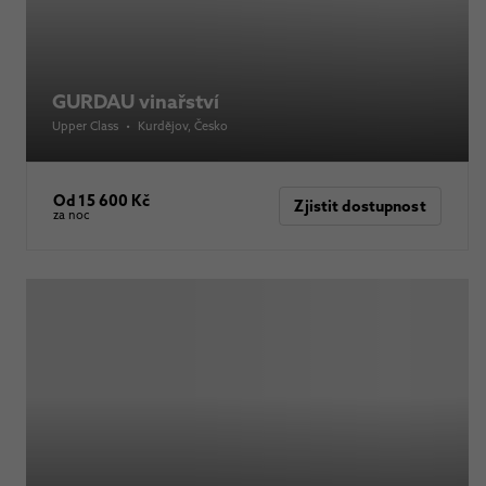
GURDAU vinařství
Upper Class
•
Kurdějov
, Česko
Od 15 600 Kč
Zjistit dostupnost
za noc