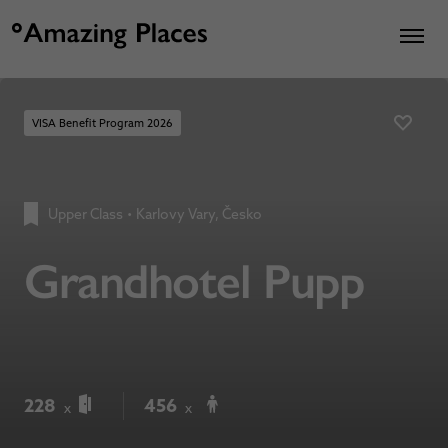
VISA Benefit Program 2026
Upper Class
•
Karlovy Vary, Česko
Grandhotel Pupp
228
456
x
x