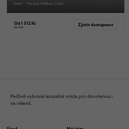
Hotel
•
Pec pod Sněžkou
, Česko
Od 1 512 Kč
Zjistit dostupnost
za noc
Pečlivě vybraná kouzelná místa pro dovolenou i
na víkend.
Úvod
Náš tým