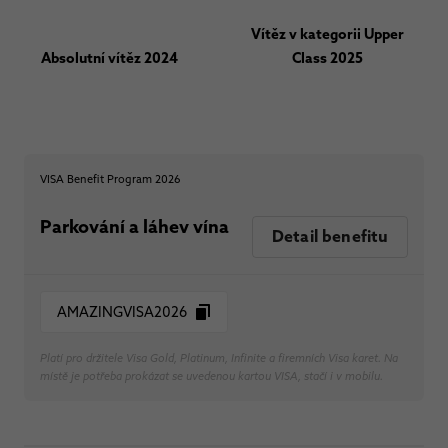
Vítěz v kategorii Upper
Absolutní vítěz 2024
Class 2025
VISA Benefit Program 2026
Parkování a láhev vína
Detail benefitu
AMAZINGVISA2026
Platí pro držitele Visa Gold, Platinum, Infinite a firemních Visa karet. Na
místě je potřeba prokázat se uvedenou kartou VISA, stačí i v mobilu.