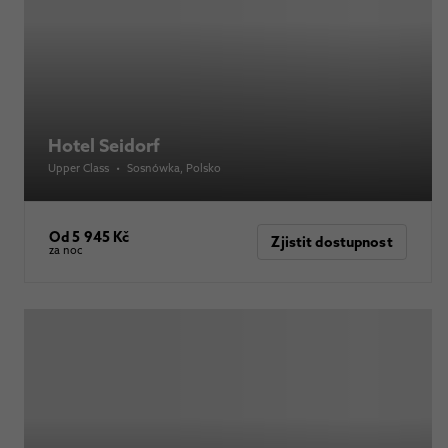
Hotel Seidorf
Upper Class
•
Sosnówka
, Polsko
Od 5 945 Kč
Zjistit dostupnost
za noc