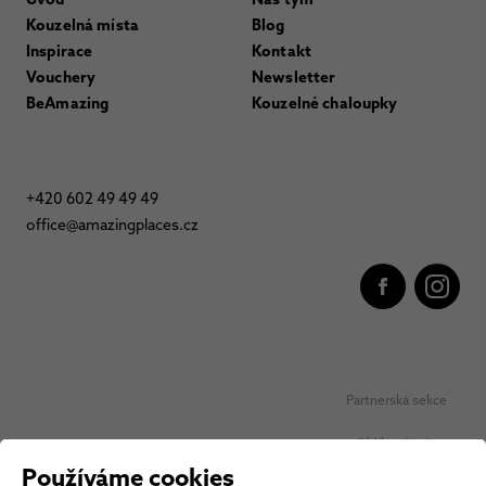
Kouzelná místa
Blog
Inspirace
Kontakt
Vouchery
Newsletter
BeAmazing
Kouzelné chaloupky
+420 602 49 49 49
office@amazingplaces.cz
Partnerská sekce
Oblíbená místa
Používáme cookies