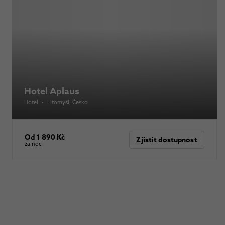
Hotel Aplaus
Hotel
•
Litomyšl
, Česko
Od 1 890 Kč
Zjistit dostupnost
za noc