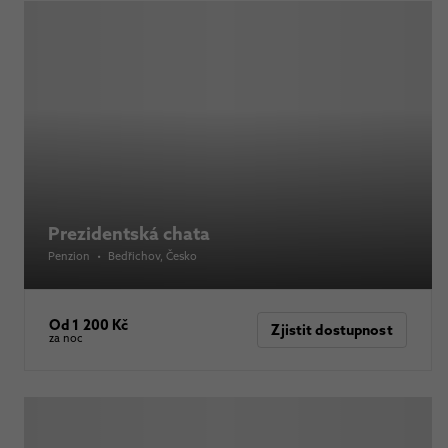
Prezidentská chata
Penzion
•
Bedřichov
, Česko
Od 1 200 Kč
Zjistit dostupnost
za noc