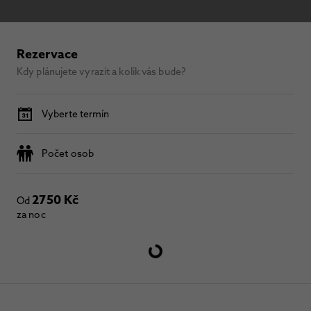
Rezervace
Kdy plánujete vyrazit a kolik vás bude?
Vyberte termín
Počet osob
2750 Kč
Od
za noc