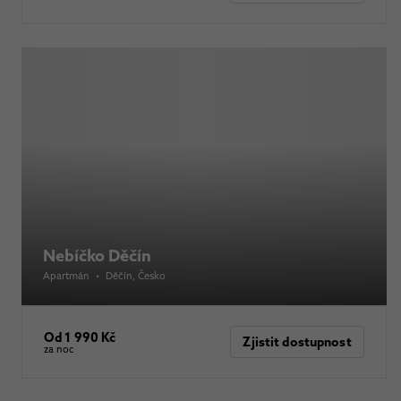
Nebíčko Děčín
Apartmán
•
Děčín
, Česko
Od 1 990 Kč
Zjistit dostupnost
za noc