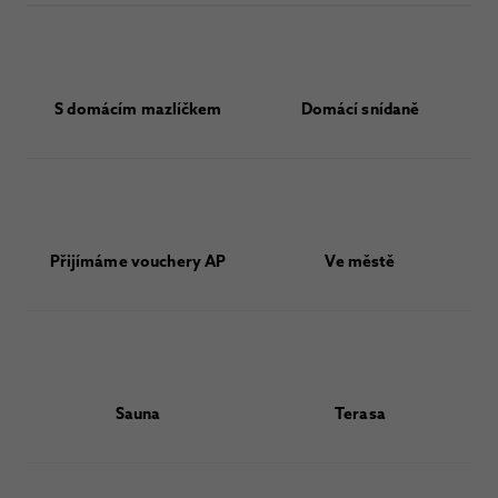
S domácím mazlíčkem
Domácí snídaně
Přijímáme vouchery AP
Ve městě
Sauna
Terasa