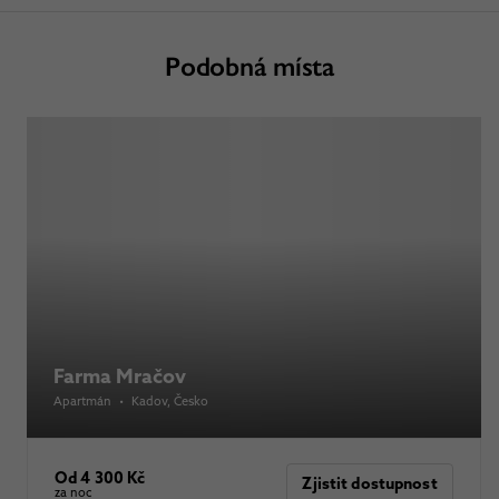
Podobná místa
Farma Mračov
Apartmán
•
Kadov
, Česko
Od 4 300 Kč
Zjistit dostupnost
za noc