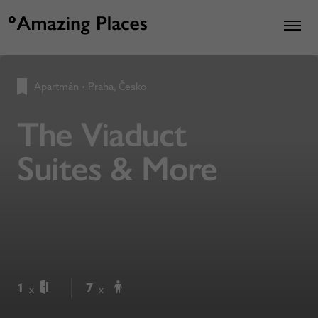
Apartmán
•
Praha, Česko
The Viaduct
Suites & More
1
7
x
x