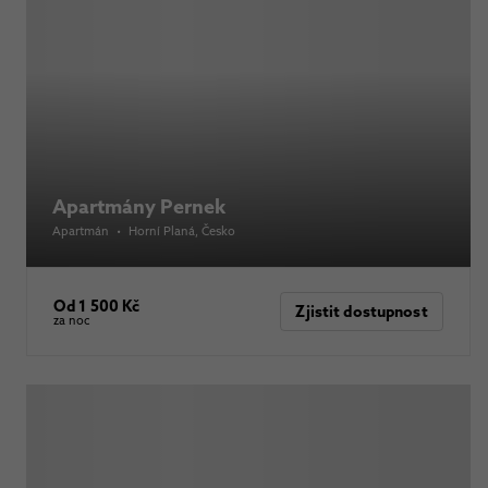
Apartmány Pernek
Apartmán
•
Horní Planá
, Česko
Od 1 500 Kč
Zjistit dostupnost
za noc