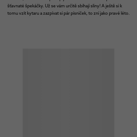
šťavnaté špekáčky. Už se vám určitě sbíhají sliny! A ještě si k
tomu vzít kytaru a zazpívat si pár písniček, to zní jako pravé léto.