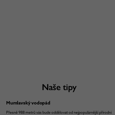
Naše tipy
Mumlavský vodopád
Přesně 988 metrů vás bude oddělovat od nejpopulárnější přírodní