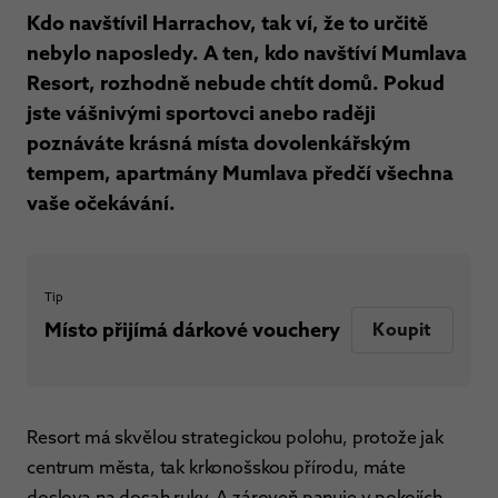
Kdo navštívil Harrachov, tak ví, že to určitě
nebylo naposledy. A ten, kdo navštíví Mumlava
Resort, rozhodně nebude chtít domů. Pokud
jste vášnivými sportovci anebo raději
poznáváte krásná místa dovolenkářským
tempem, apartmány Mumlava předčí všechna
vaše očekávání.
Tip
Místo přijímá dárkové vouchery
Koupit
Resort má skvělou strategickou polohu, protože jak
centrum města, tak krkonošskou přírodu, máte
doslova na dosah ruky. A zároveň panuje v pokojích