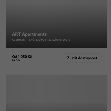
ART Apartments
Apartmán
•
Dvůr Králové nad Labem
, Česko
Od 1 050 Kč
Zjistit dostupnost
za noc