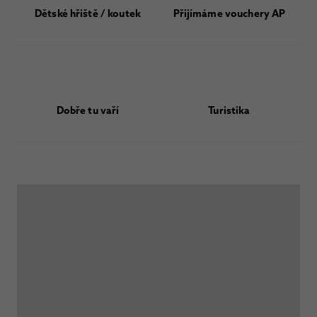
Dětské hřiště / koutek
Přijímáme vouchery AP
Dobře tu vaří
Turistika