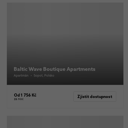
Baltic Wave Boutique Apartments
Apartmán
•
Sopot
, Polsko
Od 1 756 Kč
Zjistit dostupnost
za noc