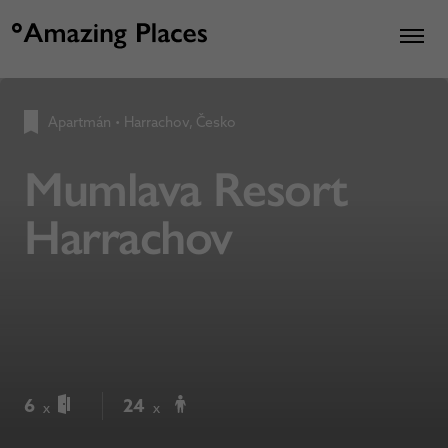
Apartmán
•
Harrachov, Česko
Mumlava Resort
Harrachov
6
24
x
x