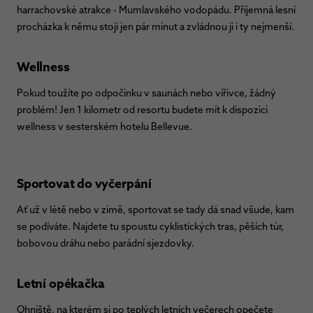
harrachovské atrakce - Mumlavského vodopádu. Příjemná lesní
procházka k němu stojí jen pár minut a zvládnou ji i ty nejmenší.
Wellness
Pokud toužíte po odpočinku v saunách nebo vířivce, žádný
problém! Jen 1 kilometr od resortu budete mít k dispozici
wellness v sesterském hotelu Bellevue.
Sportovat do vyčerpání
Ať už v létě nebo v zimě, sportovat se tady dá snad všude, kam
se podíváte. Najdete tu spoustu cyklistických tras, pěších túr,
bobovou dráhu nebo parádní sjezdovky.
Letní opékačka
Ohniště, na kterém si po teplých letních večerech opečete