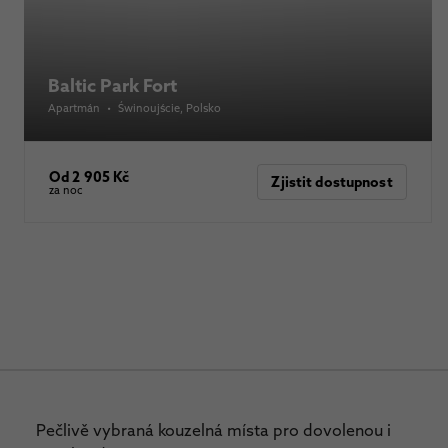
Baltic Park Fort
Apartmán
•
Świnoujście
, Polsko
Od 2 905 Kč
Zjistit dostupnost
za noc
Pečlivě vybraná kouzelná místa pro dovolenou i