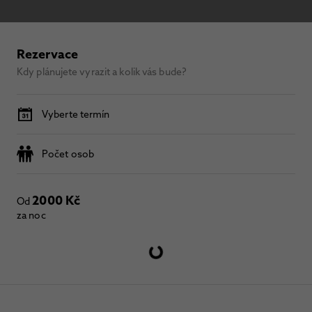
Rezervace
Kdy plánujete vyrazit a kolik vás bude?
Vyberte termín
Počet osob
2000 Kč
Od
za noc