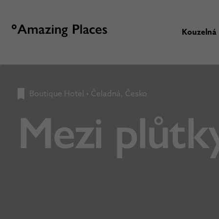
Kouzelná
Boutique Hotel
•
Čeladná, Česko
Mezi plůtk