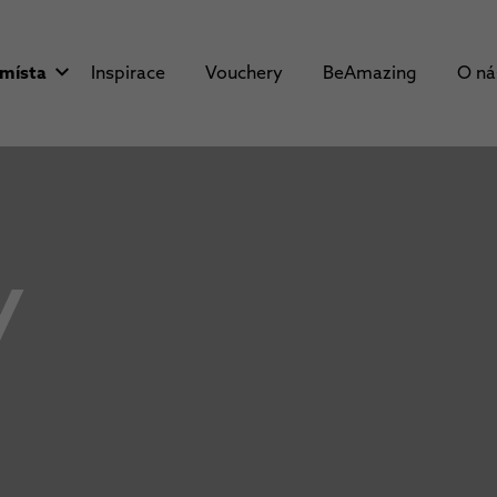
 místa
Inspirace
Vouchery
BeAmazing
O n
y