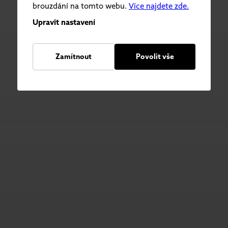
brouzdání na tomto webu.
Více najdete zde.
Upravit nastavení
Zamítnout
Povolit vše