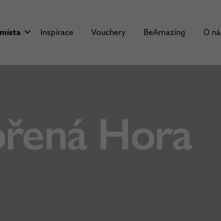
 místa
Inspirace
Vouchery
BeAmazing
O n
ořená Hora