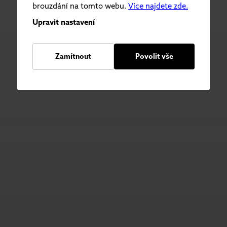
brouzdání na tomto webu.
Více najdete zde.
Upravit nastavení
Zamítnout
Povolit vše