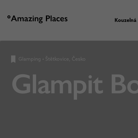
Kouzelná
Glamping
•
Štětkovice, Česko
Glampit B