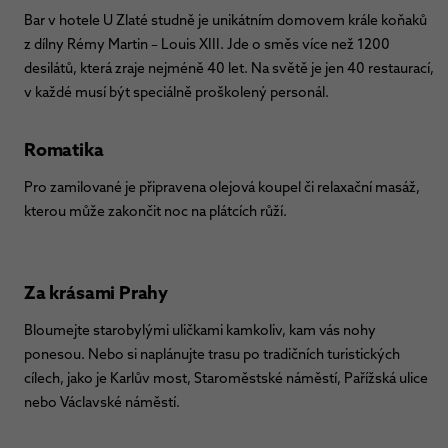
Bar v hotele U Zlaté studně je unikátním domovem krále koňaků
z dílny Rémy Martin – Louis XIII. Jde o směs více než 1200
desilátů, která zraje nejméně 40 let. Na světě je jen 40 restaurací,
v každé musí být speciálně proškolený personál.
Romatika
Pro zamilované je připravena olejová koupel či relaxační masáž,
kterou může zakončit noc na plátcích růží.
Za krásami Prahy
Bloumejte starobylými uličkami kamkoliv, kam vás nohy
ponesou. Nebo si naplánujte trasu po tradičních turistických
cílech, jako je Karlův most, Staroměstské náměstí, Pařížská ulice
nebo Václavské náměstí.