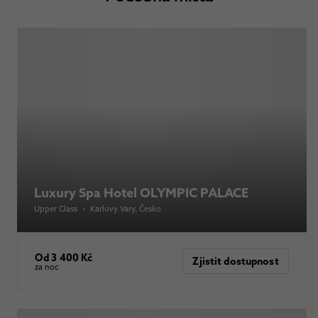
Luxury Spa Hotel OLYMPIC PALACE
Upper Class
•
Karlovy Vary
, Česko
Od 3 400 Kč
Zjistit dostupnost
za noc