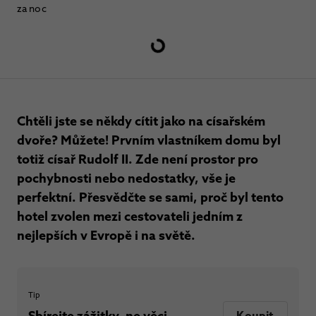
za noc
Chtěli jste se někdy cítit jako na císařském
dvoře? Můžete! Prvním vlastníkem domu byl
totiž císař Rudolf II. Zde není prostor pro
pochybnosti nebo nedostatky, vše je
perfektní. Přesvědčte se sami, proč byl tento
hotel zvolen mezi cestovateli jedním z
nejlepších v Evropě i na světě.
Tip
Sbírejte zážitky, ne věci
Koupit