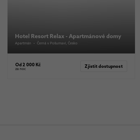
Hotel Resort Relax - Apartmánové domy
Apartmán
•
Černá v Pošumaví
, Česko
Od 2 000 Kč
Zjistit dostupnost
za noc