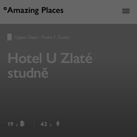
Upper Class
•
Praha 1, Česko
Hotel U Zlaté
studně
19
42
x
x