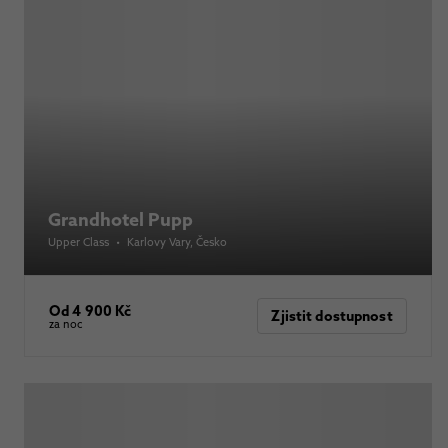
Grandhotel Pupp
Upper Class
•
Karlovy Vary
, Česko
Od 4 900 Kč
Zjistit dostupnost
za noc