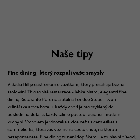
Naše tipy
Fine dining, který rozpálí vaše smysly
V Badia Hill je gastronomie zážitkem, který přesahuje běžné
stolování. Tři osobité restaurace – lehké bistro, elegantní fine
dining Ristorante Porcino a útulná Fondue Stube – tvoří
kulinářské srdce hotelu. Každý chod je promyšlený do
posledního detailu, každý talíř je poctou regionu i moderní
kuchyni. Vrcholem je vinotéka s více než tisícem etiket a
sommeliérka, která vás vezme na cestu chutí, na kterou
nezapomenete. Fine dining tu není doplňkem. Je to hlavní důvod,