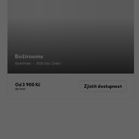
Božírooms
Apartmán
•
Boží Dar
, Česko
Od 3 900 Kč
Zjistit dostupnost
za noc