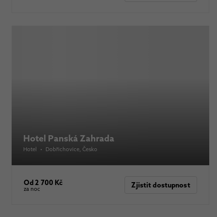
Hotel Panská Zahrada
Hotel
•
Dobřichovice
, Česko
Od 2 700 Kč
Zjistit dostupnost
za noc