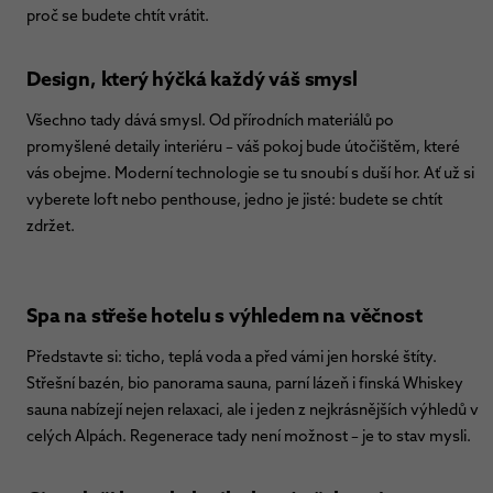
proč se budete chtít vrátit.
Design, který hýčká každý váš smysl
Všechno tady dává smysl. Od přírodních materiálů po
promyšlené detaily interiéru – váš pokoj bude útočištěm, které
vás obejme. Moderní technologie se tu snoubí s duší hor. Ať už si
vyberete loft nebo penthouse, jedno je jisté: budete se chtít
zdržet.
Spa na střeše hotelu s výhledem na věčnost
Představte si: ticho, teplá voda a před vámi jen horské štíty.
Střešní bazén, bio panorama sauna, parní lázeň i finská Whiskey
sauna nabízejí nejen relaxaci, ale i jeden z nejkrásnějších výhledů v
celých Alpách. Regenerace tady není možnost – je to stav mysli.