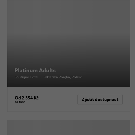
Platinum Adults
Boutique Hotel
•
Szklarska Poręba
, Polsko
Od 2 354 Kč
Zjistit dostupnost
za noc