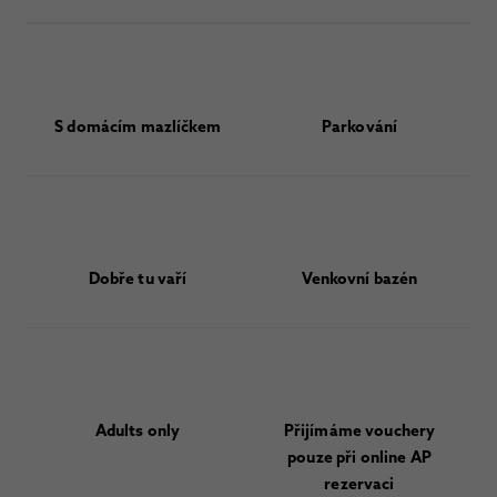
S domácím mazlíčkem
Parkování
Dobře tu vaří
Venkovní bazén
Adults only
Přijímáme vouchery
pouze při online AP
rezervaci