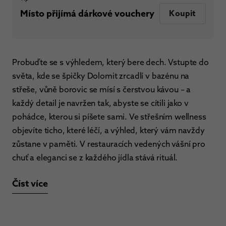
Místo přijímá dárkové vouchery
Koupit
Probuďte se s výhledem, který bere dech. Vstupte do
světa, kde se špičky Dolomit zrcadlí v bazénu na
střeše, vůně borovic se mísí s čerstvou kávou – a
každý detail je navržen tak, abyste se cítili jako v
pohádce, kterou si píšete sami. Ve střešním wellness
objevíte ticho, které léčí, a výhled, který vám navždy
zůstane v paměti. V restauracích vedených vášní pro
chuť a eleganci se z každého jídla stává rituál.
Číst více