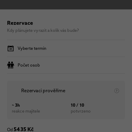
Rezervace
Kdy plánujete vyrazit a kolik vás bude?
Vyberte termín
Počet osob
Rezervaci prověříme
~ 3h
10 / 10
reakce majitele
potvrzeno
5435 Kč
Od