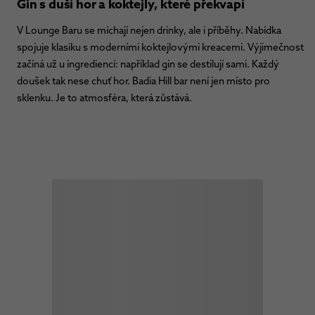
Gin s duší hor a koktejly, které překvapí
V Lounge Baru se míchají nejen drinky, ale i příběhy. Nabídka
spojuje klasiku s moderními koktejlovými kreacemi. Výjimečnost
začíná už u ingrediencí: například gin se destilují sami. Každý
doušek tak nese chuť hor. Badia Hill bar není jen místo pro
sklenku. Je to atmosféra, která zůstává.