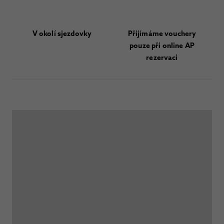
V okolí sjezdovky
Přijímáme vouchery
pouze při online AP
rezervaci