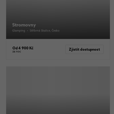
Stromovny
Glamping
•
Stříbrná Skalice
, Česko
Od 4 900 Kč
Zjistit dostupnost
za noc