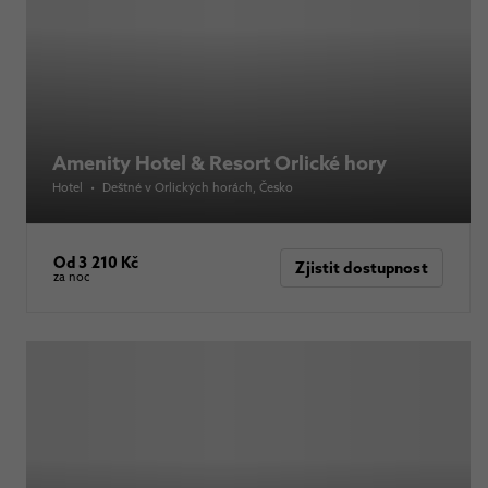
Amenity Hotel & Resort Orlické hory
Hotel
•
Deštné v Orlických horách
, Česko
Od 3 210 Kč
Zjistit dostupnost
za noc