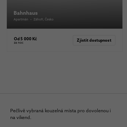
Bahnhaus
Apartmán
•
Záhoří
, Česko
Od 5 000 Kč
Zjistit dostupnost
za noc
Pečlivě vybraná kouzelná místa pro dovolenou i
na víkend.