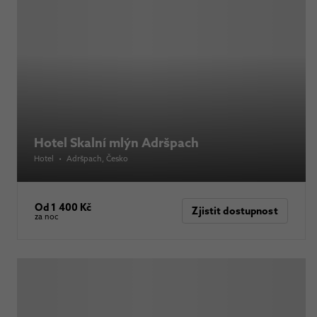
Hotel Skalní mlýn Adršpach
Hotel
•
Adršpach
, Česko
Od 1 400 Kč
Zjistit dostupnost
za noc