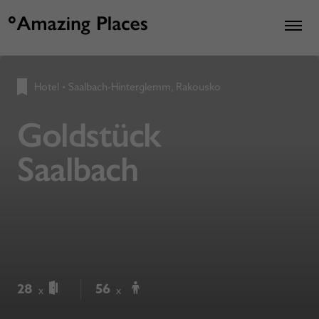
Hotel
•
Saalbach-Hinterglemm, Rakousko
Goldstück
Saalbach
28
56
x
x