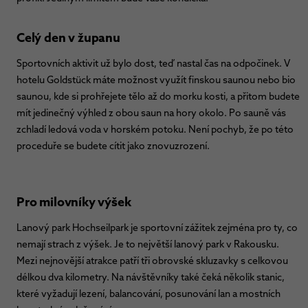
Celý den v županu
Sportovních aktivit už bylo dost, teď nastal čas na odpočinek. V
hotelu Goldstück máte možnost využít finskou saunou nebo bio
saunou, kde si prohřejete tělo až do morku kosti, a přitom budete
mít jedinečný výhled z obou saun na hory okolo. Po sauně vás
zchladí ledová voda v horském potoku. Není pochyb, že po této
proceduře se budete cítit jako znovuzrození.
Pro milovníky výšek
Lanový park Hochseilpark je sportovní zážitek zejména pro ty, co
nemají strach z výšek. Je to největší lanový park v Rakousku.
Mezi nejnovější atrakce patří tři obrovské skluzavky s celkovou
délkou dva kilometry. Na návštěvníky také čeká několik stanic,
které vyžadují lezení, balancování, posunování lan a mostních