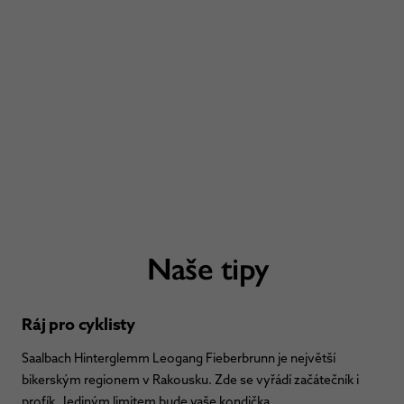
Naše tipy
Ráj pro cyklisty
Saalbach Hinterglemm Leogang Fieberbrunn je největší
bikerským regionem v Rakousku. Zde se vyřádí začátečník i
profík. Jediným limitem bude vaše kondička.