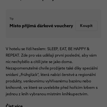
Tip
Místo přijímá dárkové vouchery
Koupit
V hotelu se řídí heslem: SLEEP, EAT, BE HAPPY &
REPEAT. Zde pro vás udělají první poslední, aby vám
nic nechybělo a cítili jste se jako doma.
Nezapomenutelné chvíle prožijete také díky speciální
snídaní „Frühglück“, která nabízí čerstvé a regionální
produkty, venkovnímu vyhřívanému bazénu nebo
knihovně, ve které se uvelebíte před hořícím krbem s
jednou z knih vybranou místním knihkupectvím.
Číst více