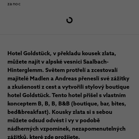
za noc
Hotel Goldstück, v překladu kousek zlata,
můžete najít v alpské vesnici Saalbach-
Hinterglemm. Světem protřelí a zcestovalí
majitelé Madlen a Andreas přenesli své zážitky
a zkušenosti z cest a vytvořili stylový boutique
hotel Goldstück. Tento hotel přišel s vlastním
konceptem B, B, B, B&B (boutique, bar, bites,
bed&breakfast). Kousky zlata si s sebou
můžete odsud odvést i vy v podobě
nádherných vzpomínek, nezapomenutelných
zážitků, které zde prožijete.