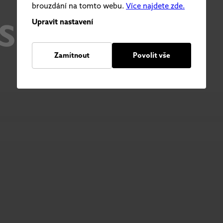
s
brouzdání na tomto webu.
Více najdete zde.
Upravit nastavení
Zamítnout
Povolit vše