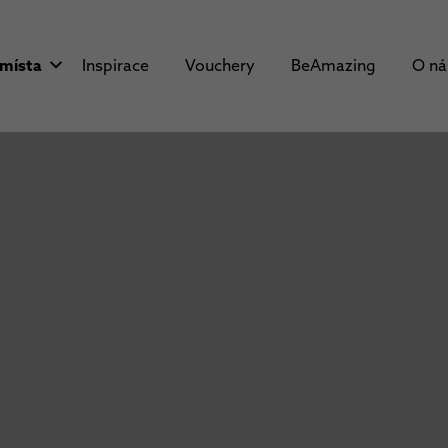
 místa
Inspirace
Vouchery
BeAmazing
O n