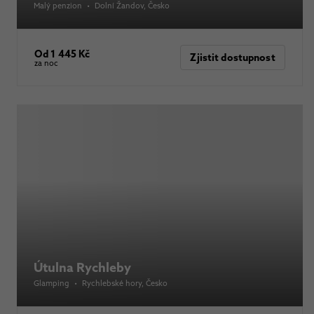
Malý penzion
•
Dolní Žandov
, Česko
Od 1 445 Kč
Zjistit dostupnost
za noc
Útulna Rychleby
Glamping
•
Rychlebské hory
, Česko