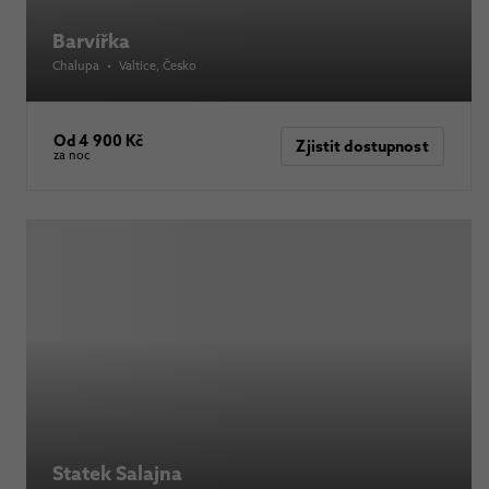
Barvířka
Chalupa
•
Valtice
, Česko
Od 4 900 Kč
Zjistit dostupnost
za noc
Statek Salajna