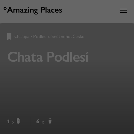
Chalupa
•
Podlesí u Sněžného, Česko
Chata Podlesí
1
6
x
x