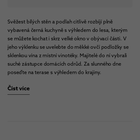
Svěžest bílých stěn a podlah citlivě rozbíjí plně
vybavená černá kuchyně s výhledem do lesa, kterým
se můžete kochat i skrz velké okno v obývací části. V
jeho výklenku se uvelebte do měkké ovčí podložky se
sklenkou vína z místní vinotéky. Majitelé do ní vybrali
suché zástupce domácích odrůd. Za slunného dne
poseďte na terase s výhledem do krajiny.
Číst více