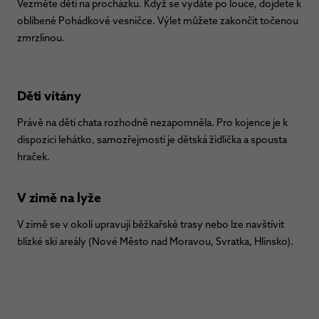
Vezměte děti na procházku. Když se vydáte po louce, dojdete k
oblíbené Pohádkové vesničce. Výlet můžete zakončit točenou
zmrzlinou.
Děti vítány
Právě na děti chata rozhodně nezapomněla. Pro kojence je k
dispozici lehátko, samozřejmostí je dětská židlička a spousta
hraček.
V zimě na lyže
V zimě se v okolí upravují běžkařské trasy nebo lze navštívit
blízké ski areály (Nové Město nad Moravou, Svratka, Hlinsko).