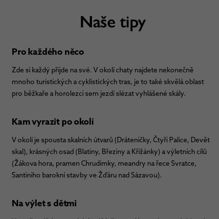
Naše tipy
Pro každého něco
Zde si každý přijde na své. V okolí chaty najdete nekonečně
mnoho turistických a cyklistických tras, je to také skvělá oblast
pro běžkaře a horolezci sem jezdí slézat vyhlášené skály.
Kam vyrazit po okolí
V okolí je spousta skalních útvarů (Dráteničky, Čtyři Palice, Devět
skal), krásných osad (Blatiny, Březiny a Křižánky) a výletních cílů
(Žákova hora, pramen Chrudimky, meandry na řece Svratce,
Santiniho barokní stavby ve Žďáru nad Sázavou).
Na výlet s dětmi