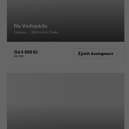
Na Vodopádu
Chalupa
•
Štěchovice
, Česko
Od 4 000 Kč
Zjistit dostupnost
za noc