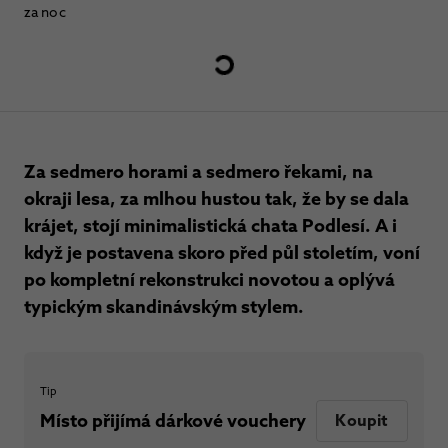
za noc
Za sedmero horami a sedmero řekami, na
okraji lesa, za mlhou hustou tak, že by se dala
krájet, stojí minimalistická chata Podlesí. A i
když je postavena skoro před půl stoletím, voní
po kompletní rekonstrukci novotou a oplývá
typickým skandinávským stylem.
Tip
Místo přijímá dárkové vouchery
Koupit