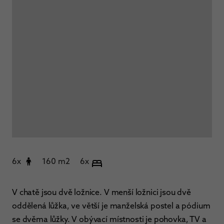
6x
160 m2
6x
V chatě jsou dvě ložnice. V menší ložnici jsou dvě
oddělená lůžka, ve větší je manželská postel a pódium
se dvěma lůžky. V obývací místnosti je pohovka, TV a