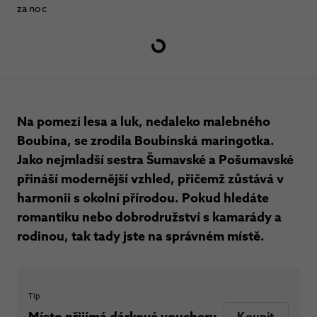
za noc
Na pomezí lesa a luk, nedaleko malebného
Boubína, se zrodila Boubínská maringotka.
Jako nejmladší sestra Šumavské a Pošumavské
přináší modernější vzhled, přičemž zůstává v
harmonii s okolní přírodou. Pokud hledáte
romantiku nebo dobrodružství s kamarády a
rodinou, tak tady jste na správném místě.
Tip
Místo přijímá dárkové vouchery
Koupit