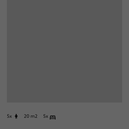
5x
20 m2
5x