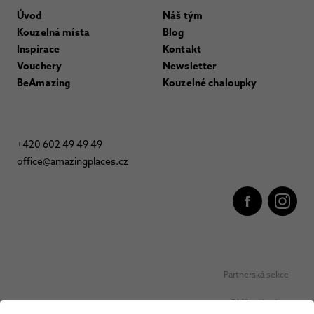
Úvod
Náš tým
Kouzelná místa
Blog
Inspirace
Kontakt
Vouchery
Newsletter
BeAmazing
Kouzelné chaloupky
+420 602 49 49 49
office@amazingplaces.cz
Partnerská sekce
Oblíbená místa