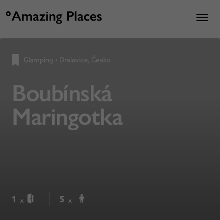
Glamping
•
Drslavice, Česko
Boubínská
Maringotka
1
5
x
x