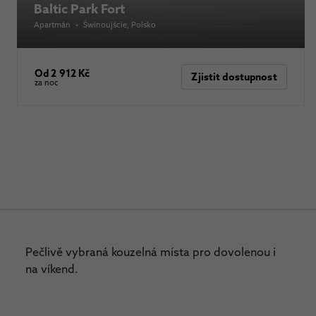
Baltic Park Fort
Apartmán
•
Świnoujście
, Polsko
Od 2 912 Kč
Zjistit dostupnost
za noc
Pečlivě vybraná kouzelná místa pro dovolenou i
na víkend.