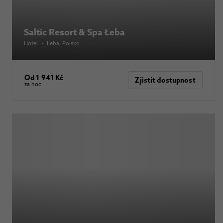
Saltic Resort & Spa Łeba
Hotel
•
Łeba
, Polsko
Od 1 941 Kč
Zjistit dostupnost
za noc