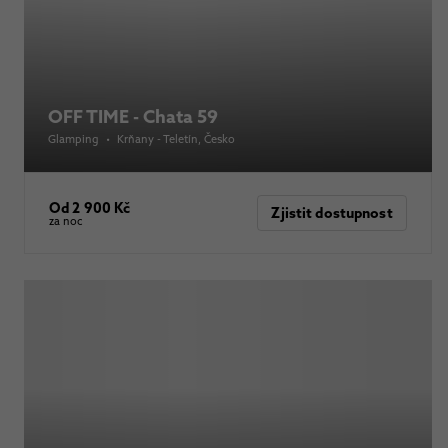
OFF TIME - Chata 59
Glamping
•
Krňany - Teletín
, Česko
Od 2 900 Kč
Zjistit dostupnost
za noc