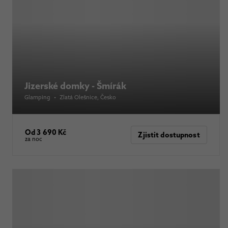
Jizerské domky - Šmírák
Glamping
•
Zlatá Olešnice
, Česko
Od 3 690 Kč
Zjistit dostupnost
za noc