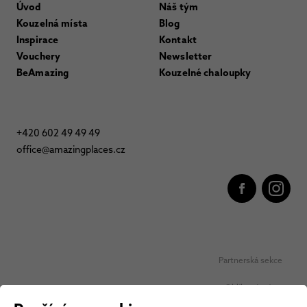
Úvod
Náš tým
Kouzelná místa
Blog
Inspirace
Kontakt
Vouchery
Newsletter
BeAmazing
Kouzelné chaloupky
+420 602 49 49 49
office@amazingplaces.cz
Partnerská sekce
Oblíbená místa