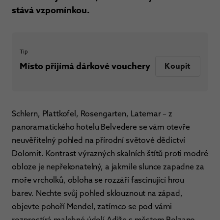
stává vzpomínkou.
Tip
Místo přijímá dárkové vouchery
Koupit
Schlern, Plattkofel, Rosengarten, Latemar – z
panoramatického hotelu Belvedere se vám otevře
neuvěřitelný pohled na přírodní světové dědictví
Dolomit. Kontrast výrazných skalních štítů proti modré
obloze je nepřekonatelný, a jakmile slunce zapadne za
moře vrcholků, obloha se rozzáří fascinující hrou
barev. Nechte svůj pohled sklouznout na západ,
objevte pohoří Mendel, zatímco se pod vámi
rozprostírá malebné údolí Adiže s městem Bolzano.