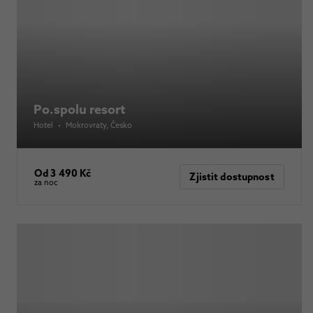
Po.spolu resort
Hotel
•
Mokrovraty
, Česko
Od 3 490 Kč
Zjistit dostupnost
za noc