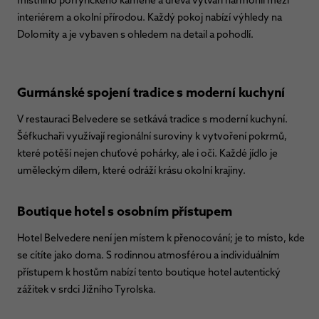
interiérem a okolní přírodou. Každý pokoj nabízí výhledy na
Dolomity a je vybaven s ohledem na detail a pohodlí.
Gurmánské spojení tradice s moderní kuchyní
V restauraci Belvedere se setkává tradice s moderní kuchyní.
Šéfkuchaři využívají regionální suroviny k vytvoření pokrmů,
které potěší nejen chuťové pohárky, ale i oči. Každé jídlo je
uměleckým dílem, které odráží krásu okolní krajiny.
Boutique hotel s osobním přístupem
Hotel Belvedere není jen místem k přenocování; je to místo, kde
se cítíte jako doma. S rodinnou atmosférou a individuálním
přístupem k hostům nabízí tento boutique hotel autentický
zážitek v srdci Jižního Tyrolska.