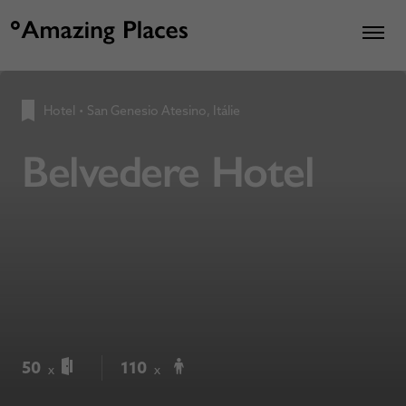
Hotel
•
San Genesio Atesino, Itálie
Belvedere Hotel
50
110
x
x