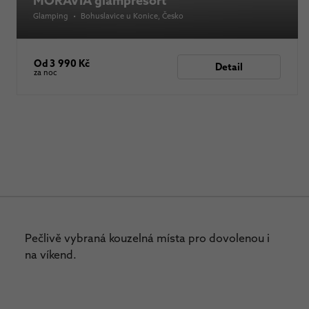
MORAVIA glampresort
Glamping
•
Bohuslavice u Konice
, Česko
Od 3 990 Kč
Detail
za noc
Pečlivě vybraná kouzelná místa pro dovolenou i
na víkend.