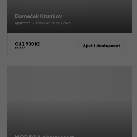
Domeček Krumlov
Apartmán
•
Český Krumlov
, Česko
Od 2 900 Kč
Zjistit dostupnost
za noc