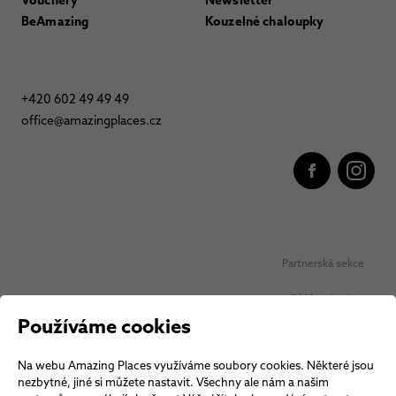
Vouchery
Newsletter
BeAmazing
Kouzelné chaloupky
+420 602 49 49 49
office@amazingplaces.cz
Partnerská sekce
Oblíbená místa
Používáme cookies
Ochrana osobních údajů
Na webu Amazing Places využíváme soubory cookies. Některé jsou
Obchodní podmínky Vouchery
nezbytné, jiné si můžete nastavit. Všechny ale nám a našim