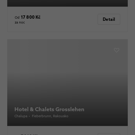
17 800 Kč
Od
Detail
za noc
Hotel & Chalets Grosslehen
Chalupa
•
Fieberbrunn
, Rakousko