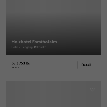
Holzhotel Forsthofalm
Hotel
•
Leogang
, Rakousko
3 753 Kč
Od
Detail
za noc