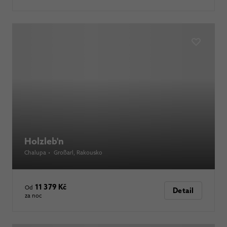
Holzleb'n
Chalupa
•
Großarl
, Rakousko
11 379 Kč
Od
Detail
za noc