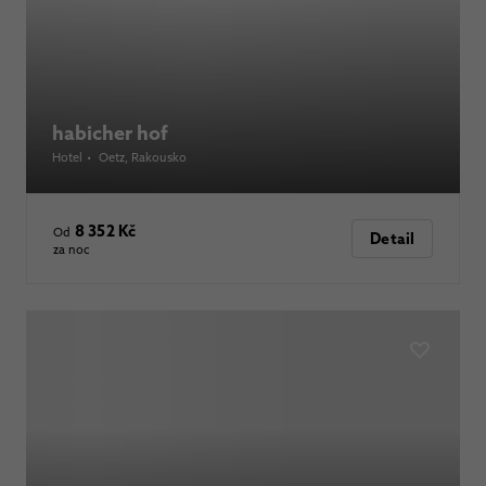
habicher hof
Hotel
•
Oetz
, Rakousko
8 352 Kč
Od
Detail
za noc