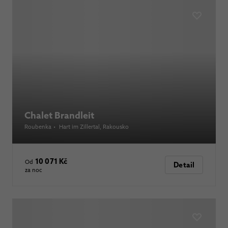
Chalet Brandleit
Roubenka
•
Hart im Zillertal
, Rakousko
10 071 Kč
Od
Detail
za noc