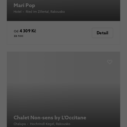
Mari Pop
Hotel
•
Ried im Zillertal
, Rakousko
4 309 Kč
Od
Detail
za noc
Chalet Non-sens by L'Occitane
Chalupa
•
Hochrindl-Kegel
, Rakousko