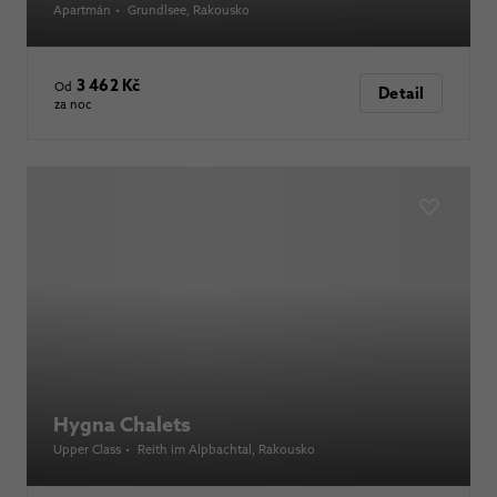
Apartmán
•
Grundlsee
, Rakousko
3 462 Kč
Od
Detail
za noc
Hygna Chalets
Upper Class
•
Reith im Alpbachtal
, Rakousko