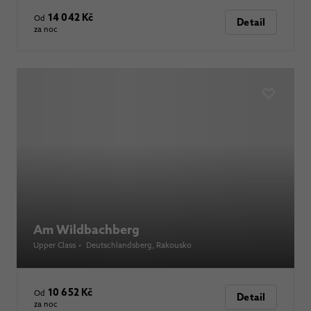
14 042 Kč
Od
Detail
za noc
Am Wildbachberg
Upper Class
•
Deutschlandsberg
, Rakousko
10 652 Kč
Od
Detail
za noc