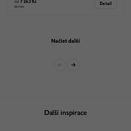
7 263 Kč
Od
Detail
za noc
Načíst další
Další inspirace