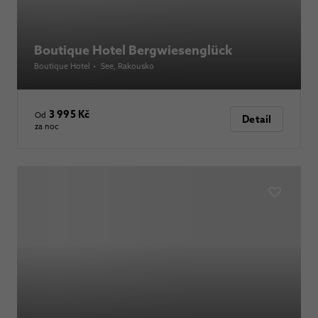
Boutique Hotel Bergwiesenglück
Boutique Hotel
•
See
, Rakousko
3 995 Kč
Od
Detail
za noc