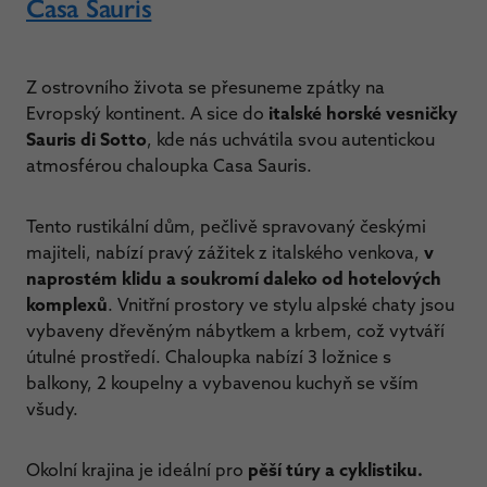
Casa Sauris
Z ostrovního života se přesuneme zpátky na
Evropský kontinent. A sice do
italské horské vesničky
Sauris di Sotto
, kde nás uchvátila svou autentickou
atmosférou chaloupka Casa Sauris.
Tento rustikální dům, pečlivě spravovaný českými
majiteli, nabízí pravý zážitek z italského venkova,
v
naprostém klidu a soukromí daleko od hotelových
komplexů
. Vnitřní prostory ve stylu alpské chaty jsou
vybaveny dřevěným nábytkem a krbem, což vytváří
útulné prostředí. Chaloupka nabízí 3 ložnice s
balkony, 2 koupelny a vybavenou kuchyň se vším
všudy.
Okolní krajina je ideální pro
pěší túry a cyklistiku.