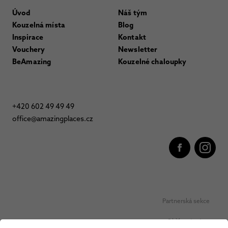
Úvod
Náš tým
Kouzelná místa
Blog
Inspirace
Kontakt
Vouchery
Newsletter
BeAmazing
Kouzelné chaloupky
+420 602 49 49 49
office@amazingplaces.cz
Partnerská sekce
Oblíbená místa