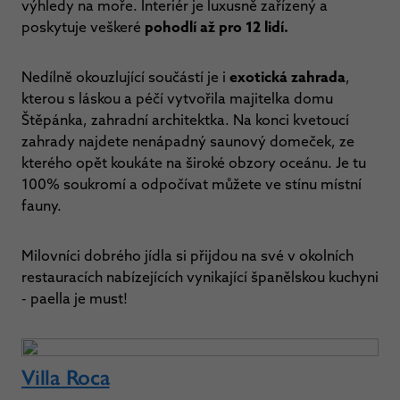
výhledy na moře. Interiér je luxusně zařízený a
poskytuje veškeré
pohodlí až pro 12 lidí.
Nedílně okouzlující součástí je i
exotická zahrada
,
kterou s láskou a péčí vytvořila majitelka domu
Štěpánka, zahradní architektka. Na konci kvetoucí
zahrady najdete nenápadný saunový domeček, ze
kterého opět koukáte na široké obzory oceánu. Je tu
100% soukromí a odpočívat můžete ve stínu místní
fauny.
Milovníci dobrého jídla si přijdou na své v okolních
restauracích nabízejících vynikající španělskou kuchyni
- paella je must!
Villa Roca