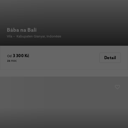
Bába na Bali
Vila
•
Kabupaten Gianyar
, Indonésie
3 300 Kč
Od
Detail
za noc