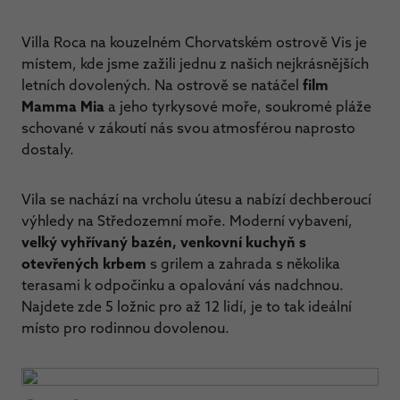
Villa Roca na kouzelném Chorvatském ostrově Vis je
místem, kde jsme zažili jednu z našich nejkrásnějších
letních dovolených. Na ostrově se natáčel
film
Mamma Mia
a jeho tyrkysové moře, soukromé pláže
schované v zákoutí nás svou atmosférou naprosto
dostaly.
Vila se nachází na vrcholu útesu a nabízí dechberoucí
výhledy na Středozemní moře. Moderní vybavení,
velký vyhřívaný bazén, venkovní kuchyň s
otevřených krbem
s grilem a zahrada s několika
terasami k odpočinku a opalování vás nadchnou.
Najdete zde 5 ložnic pro až 12 lidí, je to tak ideální
místo pro rodinnou dovolenou.