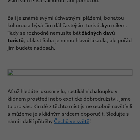
vším vám Míša s Jindrou rádi pomůžou.
Bali je známé svými úchvatnými plážemi, bohatou
kulturou a bývá čím dál častějším turistickým cílem.
Tady se rozhodně nemusíte bát
žádných davů
turistů
, oblast Saba je mimo hlavní lákadla, ale pořád
jim budete nadosah.
Ať už hledáte luxusní vilu, rustikální chaloupku v
klidném prostředí nebo exotické dobrodružství, jsme
tu pro vás. Každé z těchto míst jsme osobně navštívili
a můžeme je s klidným srdcem doporučit. Sledujte s
námi i další příběhy
Čechů ve světě
!