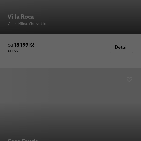
Villa Roca
Vila
•
Milna
, Chorvatsko
18 199 Kč
Od
Detail
za noc