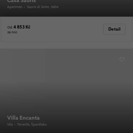
Casa Sauris
Apartmán
•
Sauris di Sotto
, Itálie
4 853 Kč
Od
Detail
za noc
Villa Encanta
Vila
•
Tenerife
, Španělsko