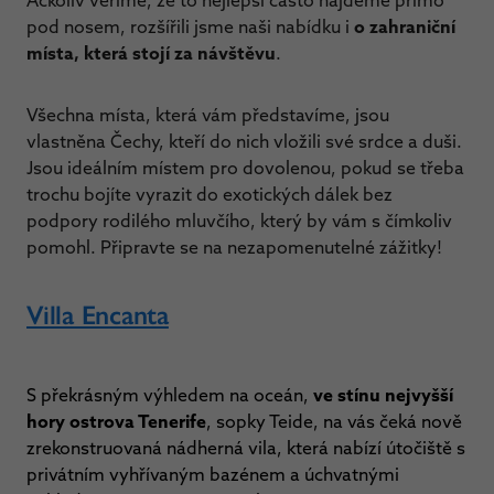
Ačkoliv věříme, že to nejlepší často najdeme přímo
pod nosem, rozšířili jsme naši nabídku i
o zahraniční
místa, která stojí za návštěvu
.
Všechna místa, která vám představíme, jsou
vlastněna Čechy, kteří do nich vložili své srdce a duši.
Jsou ideálním místem pro dovolenou, pokud se třeba
trochu bojíte vyrazit do exotických dálek bez
podpory rodilého mluvčího, který by vám s čímkoliv
pomohl. Připravte se na nezapomenutelné zážitky!
Villa Encanta
S překrásným výhledem na oceán,
ve stínu nejvyšší
hory ostrova Tenerife
, sopky Teide, na vás čeká nově
zrekonstruovaná nádherná vila, která nabízí útočiště s
privátním vyhřívaným bazénem a úchvatnými