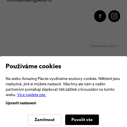
office@amazingplaces.cz
Partnerská sekce
Oblíbená místa
Používáme cookies
Ochrana osobních údajů
Na webu Amazing Places využíváme soubory cookies. Některé jsou
Obchodní podmínky Vouchery
nezbytné, jiné si můžete nastavit. Všechny ale nám a našim
partnerům pomáhají zlepšovat Váš zážitek z brouzdání na tomto
Obchodní podmínky
webu.
Více najdete zde.
Upravit nastavení
Zamítnout
Povolit vše
© 2026 Amazing Places