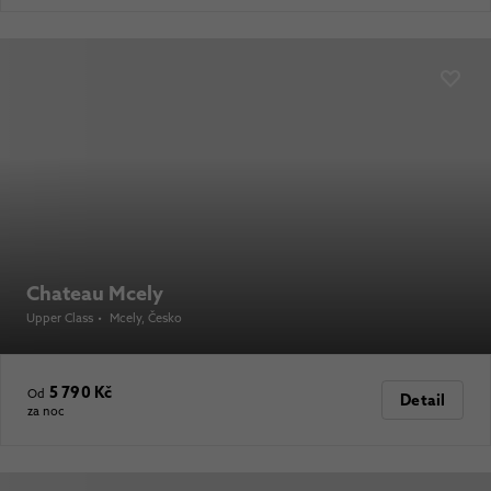
Chateau Mcely
Upper Class
•
Mcely
, Česko
5 790 Kč
Od
Detail
za noc