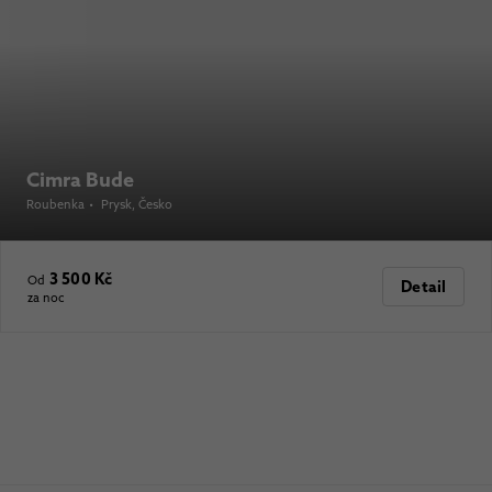
Cimra Bude
Roubenka
•
Prysk
, Česko
3 500 Kč
Od
Detail
za noc