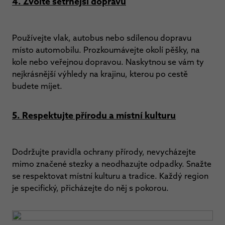
4. Zvolte šetrnější dopravu
Používejte vlak, autobus nebo sdílenou dopravu
místo automobilu. Prozkoumávejte okolí pěšky, na
kole nebo veřejnou dopravou. Naskytnou se vám ty
nejkrásnější výhledy na krajinu, kterou po cestě
budete míjet.
5. Respektujte přírodu a místní kulturu
Dodržujte pravidla ochrany přírody, nevycházejte
mimo značené stezky a neodhazujte odpadky. Snažte
se respektovat místní kulturu a tradice. Každý region
je specifický, přicházejte do něj s pokorou.