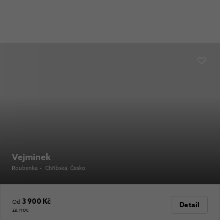
Vejminek
Roubenka
•
Chřibská
, Česko
3 900 Kč
Od
Detail
za noc