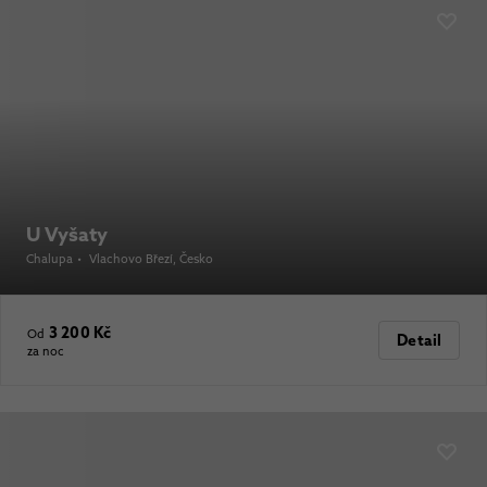
U Vyšaty
Chalupa
•
Vlachovo Březí
, Česko
3 200 Kč
Od
Detail
za noc