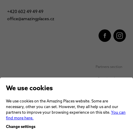
+420 602 49 49 49
office@amazingplaces.cz
Partners section
Favorite places
We use cookies
Personal data protection
We use cookies on the Amazing Places website. Some are
Voucher terms and conditions
necessary, other you can set. However, they all help us and our
partners to improve your browsing experience on this site.
You can
Terms and conditions
find more here.
Change settings