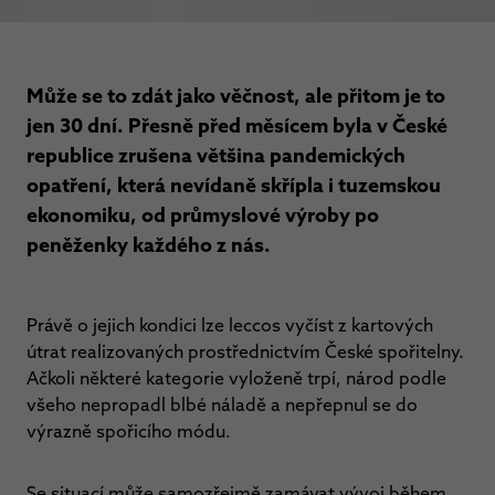
Může se to zdát jako věčnost, ale přitom je to
jen 30 dní. Přesně před měsícem byla v České
republice zrušena většina pandemických
opatření, která nevídaně skřípla i tuzemskou
ekonomiku, od průmyslové výroby po
peněženky každého z nás.
Právě o jejich kondici lze leccos vyčíst z kartových
útrat realizovaných prostřednictvím České spořitelny.
Ačkoli některé kategorie vyloženě trpí, národ podle
všeho nepropadl blbé náladě a nepřepnul se do
výrazně spořicího módu.
Se situací může samozřejmě zamávat vývoj během