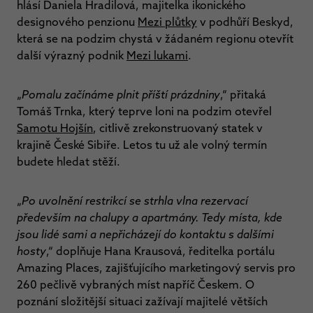
hlásí Daniela Hradilová, majitelka ikonického
designového penzionu
Mezi plůtky
v podhůří Beskyd,
která se na podzim chystá v žádaném regionu otevřít
další výrazný podnik
Mezi lukami
.
„
Pomalu začínáme plnit příští prázdniny
,“ přitaká
Tomáš Trnka, který teprve loni na podzim otevřel
Samotu Hojšín
, citlivě zrekonstruovaný statek v
krajině České Sibiře. Letos tu už ale volný termín
budete hledat stěží.
„
Po uvolnění restrikcí se strhla vlna rezervací
především na chalupy a apartmány. Tedy místa, kde
jsou lidé sami a nepřicházejí do kontaktu s dalšími
hosty
,“ doplňuje Hana Krausová, ředitelka portálu
Amazing Places, zajišťujícího marketingový servis pro
260 pečlivě vybraných míst napříč Českem. O
poznání složitější situaci zažívají majitelé větších