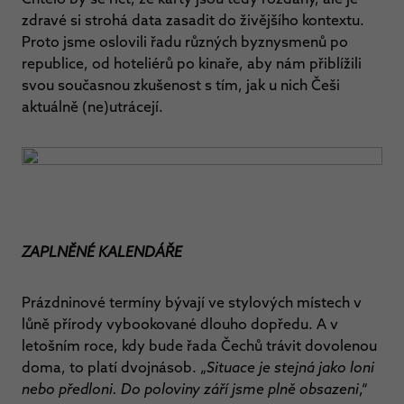
zdravé si strohá data zasadit do živějšího kontextu.
Proto jsme oslovili řadu různých byznysmenů po
republice, od hoteliérů po kinaře, aby nám přiblížili
svou současnou zkušenost s tím, jak u nich Češi
aktuálně (ne)utrácejí.
ZAPLNĚNÉ KALENDÁŘE
Prázdninové termíny bývají ve stylových místech v
lůně přírody vybookované dlouho dopředu. A v
letošním roce, kdy bude řada Čechů trávit dovolenou
doma, to platí dvojnásob. „
Situace je stejná jako loni
nebo předloni. Do poloviny září jsme plně obsazeni
,“