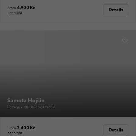
4,900 Kč
From
Details
per night
Samota Hojšín
Cottage
•
Neustupov
, Czechia
2,400 Kč
From
Details
per night