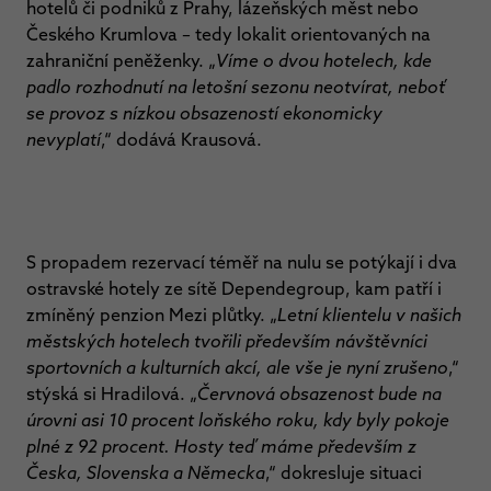
hotelů či podniků z Prahy, lázeňských měst nebo
Českého Krumlova – tedy lokalit orientovaných na
zahraniční peněženky. „
Víme o dvou hotelech, kde
padlo rozhodnutí na letošní sezonu neotvírat, neboť
se provoz s nízkou obsazeností ekonomicky
nevyplatí
,“ dodává Krausová.
S propadem rezervací téměř na nulu se potýkají i dva
ostravské hotely ze sítě Dependegroup, kam patří i
zmíněný penzion Mezi plůtky. „
Letní klientelu v našich
městských hotelech tvořili především návštěvníci
sportovních a kulturních akcí, ale vše je nyní zrušeno
,“
stýská si Hradilová. „
Červnová obsazenost bude na
úrovni asi 10 procent loňského roku, kdy byly pokoje
plné z 92 procent. Hosty teď máme především z
Česka, Slovenska a Německa
,“ dokresluje situaci