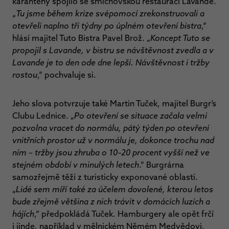
karantény spojilo se smíchovskou restaurací Lavande.
„
Tu jsme během krize svépomocí zrekonstruovali a
otevřeli naplno tři týdny po úplném otevření bistra
,“
hlásí majitel Tuto Bistra Pavel Brož. „
Koncept Tuto se
propojil s Lavande, v bistru se návštěvnost zvedla a v
Lavande je to den ode dne lepší. Návštěvnost i tržby
rostou
,“ pochvaluje si.
Jeho slova potvrzuje také Martin Tuček, majitel Burgr’s
Clubu Lednice. „
Po otevření se situace začala velmi
pozvolna vracet do normálu, pátý týden po otevření
vnitřních prostor už v normálu je, dokonce trochu nad
ním – tržby jsou zhruba o 10–20 procent vyšší než ve
stejném období v minulých letech
.“ Burgrárna
samozřejmě těží z turisticky exponované oblasti.
„
Lidé sem míří také za účelem dovolené, kterou letos
bude zřejmě většina z nich trávit v domácích luzích a
hájích
,“ předpokládá Tuček. Hamburgery ale opět frčí
i jinde, například v mělnickém Němém Medvědovi,