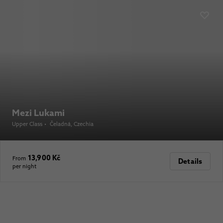
Mezi Lukami
Upper Class
•
Čeladná
, Czechia
13,900 Kč
From
Details
per night