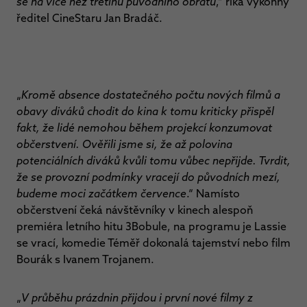
se na více než třetinu původního obratu
,“ říká výkonný
ředitel CineStaru Jan Bradáč.
„
Kromě absence dostatečného počtu nových filmů a
obavy diváků chodit do kina k tomu kriticky přispěl
fakt, že lidé nemohou během projekcí konzumovat
občerstvení. Ověřili jsme si, že až polovina
potenciálních diváků kvůli tomu vůbec nepřijde. Tvrdit,
že se provozní podmínky vracejí do původních mezí,
budeme moci začátkem července
.“ Namísto
občerstvení čeká návštěvníky v kinech alespoň
premiéra letního hitu 3Bobule, na programu je Lassie
se vrací, komedie Téměř dokonalá tajemství nebo film
Bourák s Ivanem Trojanem.
„
V průběhu prázdnin přijdou i první nové filmy z