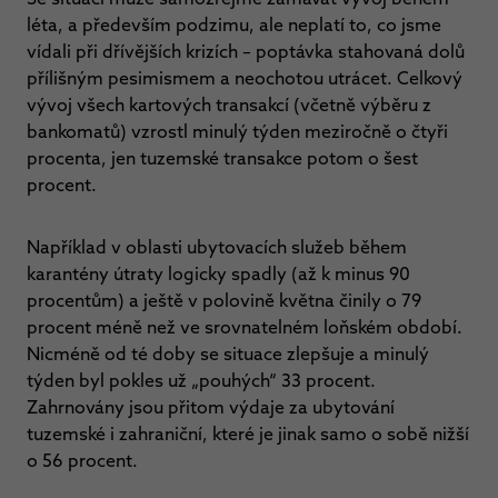
léta, a především podzimu, ale neplatí to, co jsme
vídali při dřívějších krizích – poptávka stahovaná dolů
přílišným pesimismem a neochotou utrácet. Celkový
vývoj všech kartových transakcí (včetně výběru z
bankomatů) vzrostl minulý týden meziročně o čtyři
procenta, jen tuzemské transakce potom o šest
procent.
Například v oblasti ubytovacích služeb během
karantény útraty logicky spadly (až k minus 90
procentům) a ještě v polovině května činily o 79
procent méně než ve srovnatelném loňském období.
Nicméně od té doby se situace zlepšuje a minulý
týden byl pokles už „pouhých“ 33 procent.
Zahrnovány jsou přitom výdaje za ubytování
tuzemské i zahraniční, které je jinak samo o sobě nižší
o 56 procent.