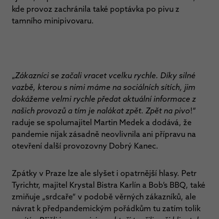
kde provoz zachránila také poptávka po pivu z
tamního minipivovaru.
„
Zákazníci se začali vracet vcelku rychle. Díky silné
vazbě, kterou s nimi máme na sociálních sítích, jim
dokážeme velmi rychle předat aktuální informace z
našich provozů a tím je nalákat zpět. Zpět na pivo
!“
raduje se spolumajitel Martin Medek a dodává, že
pandemie nijak zásadně neovlivnila ani přípravu na
otevření další provozovny Dobrý Kanec.
Zpátky v Praze lze ale slyšet i opatrnější hlasy. Petr
Tyrichtr, majitel Krystal Bistra Karlín a Bob’s BBQ, také
zmiňuje „srdcaře“ v podobě věrných zákazníků, ale
návrat k předpandemickým pořádkům tu zatím tolik