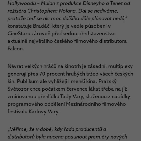
Hollywoodu – Mulan z produkce Disneyho a Tenet od
režiséra Christophera Nolana. Dál se nedíváme,
protože teď se nic moc dalšího dále plánovat nedá
,“
konstatuje Bradáč, který je vedle působení v
CineStaru zároveň předsedou představenstva
aktuálně největšího českého filmového distributora
Falcon.
Návrat velkých hráčů na kinotrh je zásadní, multiplexy
generují přes 70 procent hrubých tržeb všech českých
kin. Publikum ale vyhlížejí i menší kina. Pražský
Světozor chce počátkem července lákat třeba na již
zmiňovanou přehlídku Tady Vary, složenou z nabídky
programového oddělení Mezinárodního filmového
festivalu Karlovy Vary.
„
Věříme, že v době, kdy řada producentů a
distributorů byla nucena posunout premiéry nových