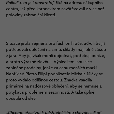
Palladiu, to je katastrofa
,“ říká na adresu nákupního
centra, jež před koronavirem navštěvovali z více než
poloviny zahraniční klienti.
Situace je zlá zejména pro fashion hráče: ačkoli by již
potřebovali oblečení na zimu, sklady mají plné zásob
z jara. Aby jej však mohli objednat, potřebují peníze,
a proto výrazně zlevňují. Výsledkem jsou sice
zaplněné prodejny, jenže za cenu menších marží.
Například Pietro Filipi podnikatele Michala Mičky se
proto vydalo odlišnou cestou. Značka vsadila
primárně na nadčasové oblečení, aby se nemusela
potýkat s problémem sezonnosti. A také úplně
upustila od slev.
„
Chceme přispívat k udržitelnějšímu chování lidí při