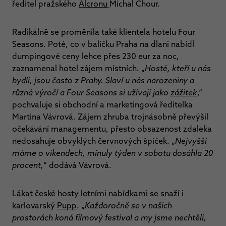
ředitel pražského
Alcronu
Michal Chour.
Radikálně se proměnila také klientela hotelu Four
Seasons. Poté, co v balíčku Praha na dlani nabídl
dumpingové ceny lehce přes 230 eur za noc,
zaznamenal hotel zájem místních. „
Hosté, kteří u nás
bydlí, jsou často z Prahy. Slaví u nás narozeniny a
různá výročí a Four Seasons si užívají jako
zážitek
,“
pochvaluje si obchodní a marketingová ředitelka
Martina Vávrová. Zájem zhruba trojnásobně převýšil
očekávání managementu, přesto obsazenost zdaleka
nedosahuje obvyklých červnových špiček. „
Nejvyšší
máme o víkendech, minuly týden v sobotu dosáhla 20
procent,
“ dodává Vávrová.
Lákat české hosty letními nabídkami se snaží i
karlovarský
Pupp
. „
Každoročně se v našich
prostorách koná filmový festival a my jsme nechtěli,