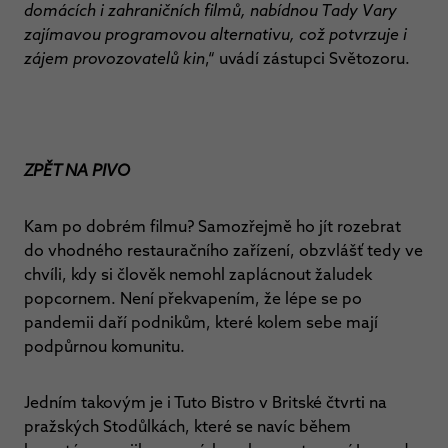
domácích i zahraničních filmů, nabídnou Tady Vary
zajímavou programovou alternativu, což potvrzuje i
zájem provozovatelů kin
,“ uvádí zástupci Světozoru.
ZPĚT NA PIVO
Kam po dobrém filmu? Samozřejmě ho jít rozebrat
do vhodného restauračního zařízení, obzvlášť tedy ve
chvíli, kdy si člověk nemohl zaplácnout žaludek
popcornem. Není překvapením, že lépe se po
pandemii daří podnikům, které kolem sebe mají
podpůrnou komunitu.
Jedním takovým je i Tuto Bistro v Britské čtvrti na
pražských Stodůlkách, které se navíc během