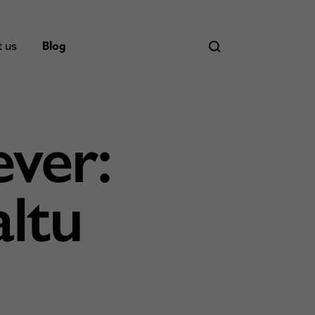
t us
Blog
ever:
ltu