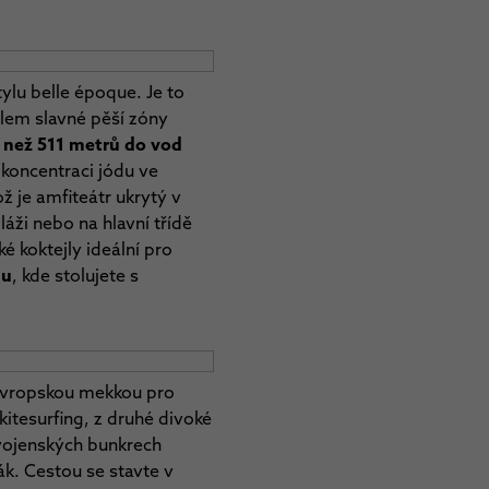
tylu belle époque. Je to
kolem slavné pěší zóny
e než 511 metrů do vod
koncentraci jódu ve
ož je amfiteátr ukrytý v
áži nebo na hlavní třídě
ké koktejly ideální pro
gu
, kde stolujete s
 evropskou mekkou pro
kitesurfing, z druhé divoké
vojenských bunkrech
ák. Cestou se stavte v