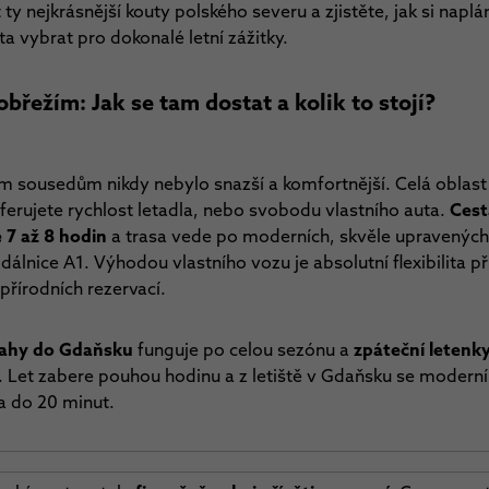
y nejkrásnější kouty polského severu a zjistěte, jak si naplá
ta vybrat pro dokonalé letní zážitky.
řežím: Jak se tam dostat a kolik to stojí?
m sousedům nikdy nebylo snazší a komfortnější. Celá oblast
ferujete rychlost letadla, nebo svobodu vlastního auta.
Cest
 7 až 8 hodin
a trasa vede po moderních, skvěle upravených 
a dálnice A1. Výhodou vlastního vozu je absolutní flexibilita 
přírodních rezervací.
Prahy do Gdaňsku
funguje po celou sezónu a
zpáteční letenk
. Let zabere pouhou hodinu a z letiště v Gdaňsku se moder
a do 20 minut.