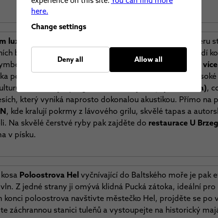
experience on this site.
You can find more
here.
Change settings
m luxusu
, lázeňské tradice a nese v sobě silnou atmosféru s
ních butiků a pulzujícího nočního života, který se soustředí 
Deny all
Allow all
symbolem je slavné dřevěné
Sopot Molo, které se táhne víc
ka po něm má prokazatelné terapeutické účinky díky vysoké 
ulturu, zkontrolujte program v
Lesní opeře (Opera Leśna)
, c
ích, který vyniká naprosto dokonalou akustikou. Přímo na pl
AN
, kde kralují pokrmy z lávového grilu, skvělé tapas a autors
eli. Na skvělé čerstvé ryby pak zajděte do
restaurace U Brze
a v písku.
á kosa
Poloostrova Hel
vyčnívající do Baltského moře je pak
vln. Z jedné strany ji omývá klidná Pucká zátoka, ideální pro 
konci poloostrova navštivte městečko Hel, projděte se po 
te záchrannou stanici tuleňů a vystoupejte na historický maj