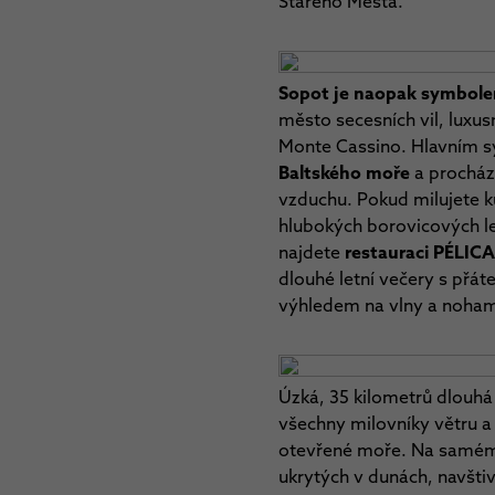
Starého Města.
Sopot je naopak symbole
město secesních vil, luxus
Monte Cassino. Hlavním 
Baltského moře
a procház
vzduchu. Pokud milujete k
hlubokých borovicových les
najdete
restauraci PÉLIC
dlouhé letní večery s přát
výhledem na vlny a noham
Úzká, 35 kilometrů dlouh
všechny milovníky větru a 
otevřené moře. Na samém 
ukrytých v dunách, navštiv