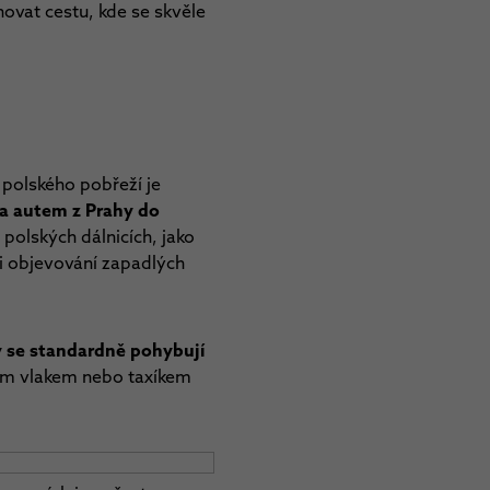
novat cestu, kde se skvěle
 polského pobřeží je
a autem z Prahy do
polských dálnicích, jako
při objevování zapadlých
y se standardně pohybují
ním vlakem nebo taxíkem