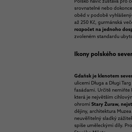
Polsko navíc zůstává pro 
srovnatelné nebo dokonce n
oběd v podobě vyhlášenýc
až 250 Kč, gurmánská več
rozpočet na jednoho dosp
zvoleném standardu ubyto
Ikony polského sever
Gdaňsk je klenotem seve
ulicemi Długa a Długi Ta
fasádami. Určitě nemiňte
která je největším cihlový
ohromí
Stary Żuraw, nejs
dějiny, architektura Muze
neuvěřitelný sladký zážit
spíše uměleckými díly. Pro