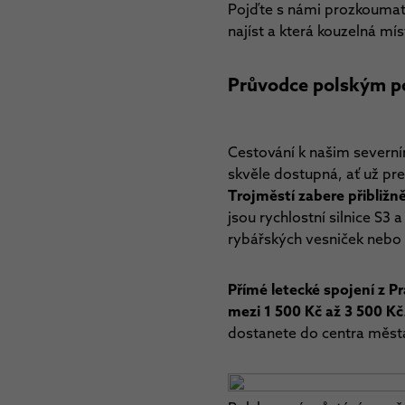
Pojďte s námi prozkoumat t
najíst a která kouzelná mís
Průvodce polským pob
Cestování k našim severní
skvěle dostupná, ať už pre
Trojměstí zabere přibližně
jsou rychlostní silnice S3 
rybářských vesniček nebo 
Přímé letecké spojení z 
mezi 1 500 Kč až 3 500 Kč
dostanete do centra měst