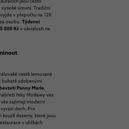
tauracích jsou často
 vysoké úrovni. Tradiční
vyjde v přepočtu na 120
 za osobu.
Týdenní
25 000 Kč
v závislosti na
 minout
 Královské cestě lemované
 s bohatě zdobenými
bevzetí Panny Marie
,
a nábřeží řeky Motławy vás
 vás zajímají moderní
 vyrazí dech. Pro
i kouzlí dezerty, které jsou
estaurace v uličkách