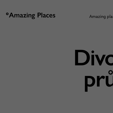
Amazing pl
Divo
pr