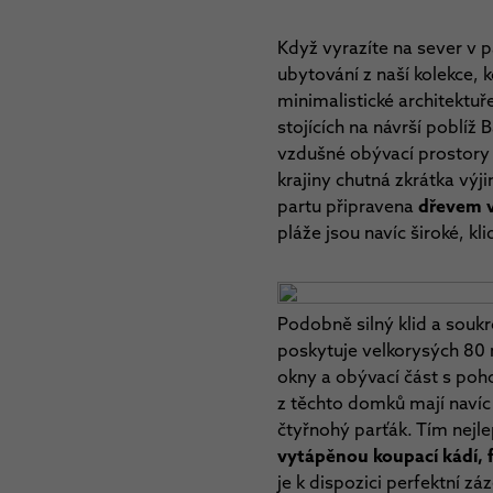
Když vyrazíte na sever v p
ubytování z naší kolekce, 
minimalistické architektuř
stojících na návrší poblíž
vzdušné obývací prostory 
krajiny chutná zkrátka výj
partu připravena
dřevem v
pláže jsou navíc široké, k
Podobně silný klid a soukr
poskytuje velkorysých 80 m
okny a obývací část s poho
z těchto domků mají navíc
čtyřnohý parťák. Tím nejle
vytápěnou koupací kádí, 
je k dispozici perfektní zá