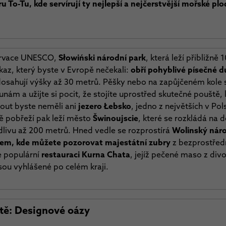
ru To-Tu, kde servírují ty nejlepší a nejčerstvější mořské pl
zervace UNESCO,
Słowiński národní park
, která leží přibližn
kaz, který byste v Evropě nečekali:
obří pohyblivé písečné 
 dosahují výšky až 30 metrů. Pěšky nebo na zapůjčeném kole 
nám a užijte si pocit, že stojíte uprostřed skutečné pouště,
out byste neměli ani
jezero Łebsko
, jedno z největších v Po
ě pobřeží pak leží město
Šwinoujscie
, které se rozkládá na 
livu až 200 metrů. Hned vedle se rozprostírá
Wolinský náro
řem, kde můžete pozorovat majestátní zubry
z bezprostřední
e populární
restauraci Kurna Chata
, jejíž pečené maso z div
sou vyhlášené po celém kraji.
ště: Designové oázy