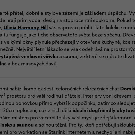
artě přátel, dobré a stylové zázemí je základem úspěchu. Vy
kde hrají prim voda, design a stoprocentní soukromí. Pokud t
e,
Ulinia Harmony Hill
vás naprosto pohltí. Tato kolekce mo
 Baltu funguje jako tiché observatoře světa beze spěchu. Dřev
s velkými okny plynule přecházejí v otevřené kuchyně, kde 
imečně. Největší letní lákadlo se však odehrává na prostornýc
ytápěná venkovní vířivka a sauna
, ze které se můžete dívat
lidné a bez masových davů.
omí nabízí komplex šesti celoročních rekreačních chat
Domk
² prostoru pro vaši rodinu i přátele. Interiéry voní dřevem,
dlnou pohovkou přímo vybízí k odpočinku, zatímco sledujete 
 120cm oplocení, což z nich dělá
ideální dogfriendly ubytov
pším místem pro večerní toulky vaší mysli je zdejší komorní
finskou saunou
a solnou těžní. Pro ty, kteří potřebují skloub
zemí pro workation se Starlink internetem a nechybí ani nabíj