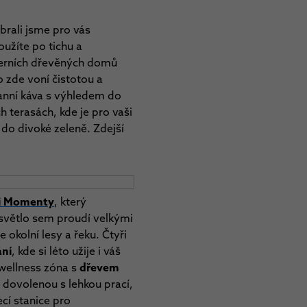
brali jsme pro vás
oužíte po tichu a
derních dřevěných domů
o zde voní čistotou a
ranní káva s výhledem do
h terasách, kde je pro vaši
 do divoké zeleně. Zdejší
i Momenty
, který
 světlo sem proudí velkými
okolní lesy a řeku. Čtyři
ání
, kde si léto užije i váš
 wellness zóna s
dřevem
it dovolenou s lehkou prací,
ecí stanice pro