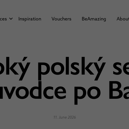
aces
Inspiration
Vouchers
BeAmazing
Abou
ký polský s
ůvodce po Ba
11. June 2026