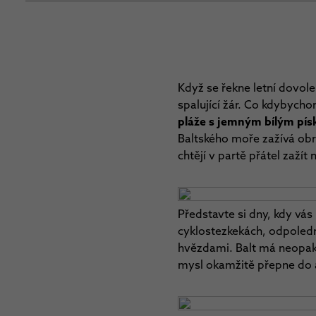
Když se řekne letní dovole
spalující žár. Co kdybycho
pláže s jemným bílým pí
Baltského moře zažívá obro
chtějí v partě přátel zažít
Představte si dny, kdy vá
cyklostezkekách, odpoledn
hvězdami. Balt má neopako
mysl okamžitě přepne do 