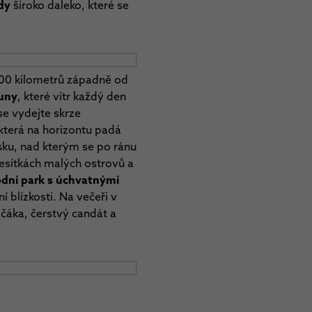
ody
široko daleko, které se
ě 100 kilometrů západně od
duny
, které vítr každý den
se vydejte skrze
 která na horizontu padá
lsku, nad kterým se po ránu
desítkách malých ostrovů a
dní park s úchvatnými
 blízkosti. Na večeři v
očáka, čerstvý candát a