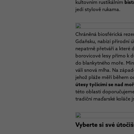
kultovním rustikálním
bist
jedí stylově rukama.
Chráněná biosférická re
Gdaňsku, nabízí přírodní ú
nepatrně přetváří a které
borovicové lesy přímo k du
do blankytného moře. Min
válí snová mlha. Na západ
jehož pláže měří během od
útesy tyčícími se nad mo
této oblasti doporučujem
tradiční maďarské koláče j
Vyberte si své útoči