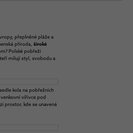
Evropy, přeplněné pláže a
anenská příroda,
široké
em? Polské pobřeží
eří milují styl, svobodu a
sedle kola na pobřežních
 venkovní vířivce pod
zí prostor, kde se unavená