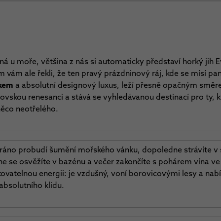
ná u moře, většina z nás si automaticky představí horký jih 
m vám ale řekli, že ten pravý prázdninový ráj, kde se mísí p
skem
a absolutní designový luxus, leží přesně opačným směr
vskou renesanci a stává se vyhledávanou destinací pro ty, kt
 něco neotřelého.
s ráno probudí šumění mořského vánku, dopoledne strávíte v 
e se osvěžíte v bazénu a večer zakončíte s pohárem vína ve
vatelnou energii: je vzdušný, voní borovicovými lesy a nabí
absolutního klidu.