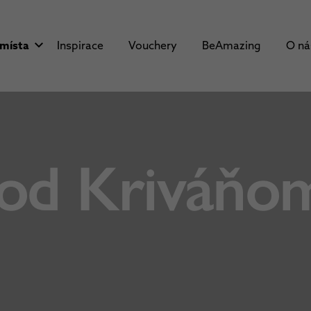
 místa
Inspirace
Vouchery
BeAmazing
O n
pod Kriváňo