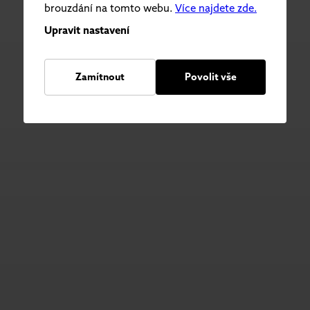
brouzdání na tomto webu.
Více najdete zde.
Upravit nastavení
Zamítnout
Povolit vše