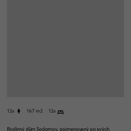
12x
167 m2
12x
Rodinný dům Sodomov, pojmenovaný po svých