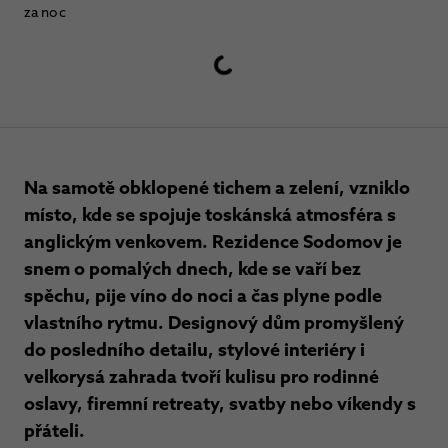
za noc
Na samotě obklopené tichem a zelení, vzniklo
místo, kde se spojuje toskánská atmosféra s
anglickým venkovem. Rezidence Sodomov je
snem o pomalých dnech, kde se vaří bez
spěchu, pije víno do noci a čas plyne podle
vlastního rytmu. Designový dům promyšlený
do posledního detailu, stylové interiéry i
velkorysá zahrada tvoří kulisu pro rodinné
oslavy, firemní retreaty, svatby nebo víkendy s
přáteli.