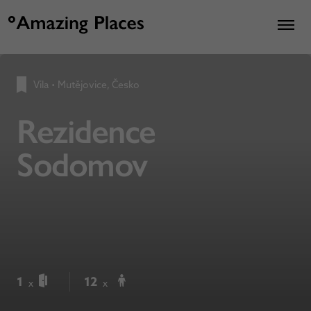
Vila
•
Mutějovice, Česko
Rezidence
Sodomov
1
12
x
x