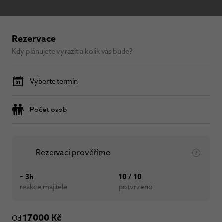
Rezervace
Kdy plánujete vyrazit a kolik vás bude?
Vyberte termín
Počet osob
Rezervaci prověříme
~ 3h
10 / 10
reakce majitele
potvrzeno
17000 Kč
Od