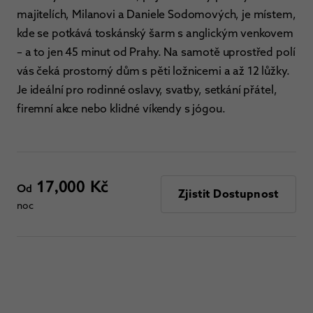
majitelích, Milanovi a Daniele Sodomových, je místem,
kde se potkává toskánský šarm s anglickým venkovem
– a to jen 45 minut od Prahy. Na samotě uprostřed polí
vás čeká prostorný dům s pěti ložnicemi a až 12 lůžky.
Je ideální pro rodinné oslavy, svatby, setkání přátel,
firemní akce nebo klidné víkendy s jógou.
17,000 Kč
Od
Zjistit Dostupnost
noc