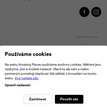
Partnerská sekce
Oblíbená místa
Používáme cookies
Ochrana osobních údajů
Na webu Amazing Places využíváme soubory cookies. Některé jsou
Obchodní podmínky Vouchery
nezbytné, jiné si můžete nastavit. Všechny ale nám a našim
partnerům pomáhají zlepšovat Váš zážitek z brouzdání na tomto
Obchodní podmínky
webu.
Více najdete zde.
Upravit nastavení
Zamítnout
Povolit vše
© 2026 Amazing Places