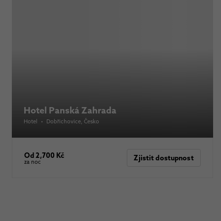
Hotel Panská Zahrada
Hotel
•
Dobřichovice
, Česko
Od 2,700 Kč
Zjistit dostupnost
za noc