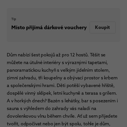
Tip
Místo přijímá dárkové vouchery
Koupit
Dům nabízí šest pokojů až pro 12 hostů. Těšit se
můžete na útulné interiéry s výraznými tapetami,
panoramatickou kuchyň s velkým jídelním stolem,
zimní zahradu, tři koupelny a obývací prostor s krbem
a společenskými hrami. Děti potěší vybavené hřiště,
dospělé vinný sklípek, letní kuchyně a terasa s grilem.
A v horkých dnech? Bazén s lehátky, bar s posezením i
sauna s výhledem do zahrady vás naladí na
dovolenkovou vlnu během chvíle. Ať už sem přijedete
tvořit, odpočívat nebo jen být spolu, tohle je dům,