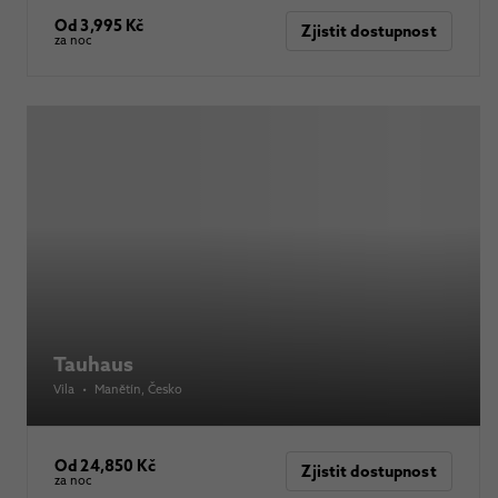
Od 3,995 Kč
Zjistit dostupnost
za noc
Tauhaus
Vila
•
Manětín
, Česko
Od 24,850 Kč
Zjistit dostupnost
za noc